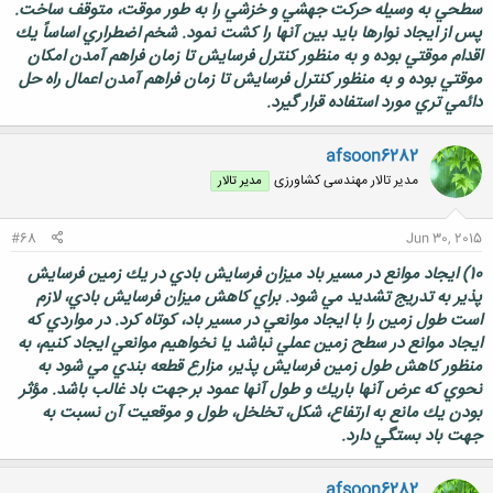
سطحي به وسيله حركت جهشي و خزشي را به طور موقت، متوقف ساخت.
پس از ايجاد نوارها بايد بين آنها را كشت نمود. شخم اضطراري اساساً يك
اقدام موقتي بوده و به منظور كنترل فرسايش تا زمان فراهم آمدن امكان
موقتي بوده و به منظور كنترل فرسايش تا زمان فراهم آمدن اعمال راه حل
دائمي تري مورد استفاده قرار گيرد.
afsoon6282
مدیر تالار مهندسی كشاورزی
مدیر تالار
#68
Jun 30, 2015
10) ايجاد موانع در مسير باد ميزان فرسايش بادي در يك زمين فرسايش
پذير به تدريج تشديد مي شود. براي كاهش ميزان فرسايش بادي، لازم
است طول زمين را با ايجاد موانعي در مسير باد، كوتاه كرد. در مواردي كه
ايجاد موانع در سطح زمين عملي نباشد يا نخواهيم موانعي ايجاد كنيم، به
منظور كاهش طول زمين فرسايش پذير، مزارع قطعه بندي مي شود به
نحوي كه عرض آنها باريك و طول آنها عمود بر جهت باد غالب باشد. مؤثر
بودن يك مانع به ارتفاع، شكل، تخلخل، طول و موقعيت آن نسبت به
جهت باد بستگي دارد.
afsoon6282