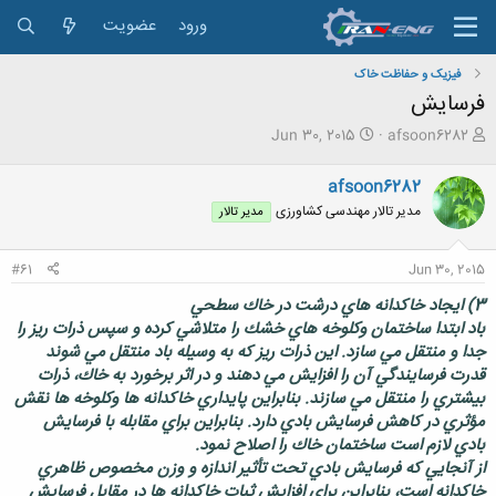
ورود
عضویت
فیزیک و حفاظت خاک
فرسایش
ش
ت
Jun 30, 2015
afsoon6282
ر
ا
و
ر
afsoon6282
ع
ی
مدیر تالار مهندسی كشاورزی
مدیر تالار
ک
خ
ن
ش
ن
ر
#61
Jun 30, 2015
د
و
ه
ع
3) ايجاد خاكدانه هاي درشت در خاك سطحي
م
باد ابتدا ساختمان وكلوخه هاي خشك را متلاشي كرده و سپس ذرات ريز را
و
جدا و منتقل مي سازد. اين ذرات ريز كه به وسيله باد منتقل مي شوند
ض
قدرت فرسايندگي آن را افزايش مي دهند و در اثر برخورد به خاك، ذرات
و
ع
بيشتري را منتقل مي سازند. بنابراين پايداري خاكدانه ها وكلوخه ها نقش
مؤثري در كاهش فرسايش بادي دارد. بنابراين براي مقابله با فرسايش
بادي لازم است ساختمان خاك را اصلاح نمود.
از آنجايي كه فرسايش بادي تحت تأثير اندازه و وزن مخصوص ظاهري
خاكدانه است، بنابراين براي افزايش ثبات خاكدانه ها در مقابل فرسايش