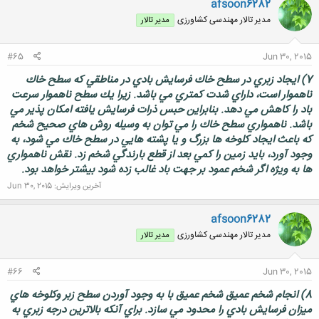
afsoon6282
مدیر تالار مهندسی كشاورزی
مدیر تالار
#65
Jun 30, 2015
7) ايجاد زبري در سطح خاك فرسايش بادي در مناطقي كه سطح خاك
ناهموار است، داراي شدت كمتري مي باشد. زيرا يك سطح ناهموار سرعت
باد را كاهش مي دهد. بنابراين حبس ذرات فرسايش يافته امكان پذير مي
باشد. ناهمواري سطح خاك را مي توان به وسيله روش هاي صحيح شخم
كه باعث ايجاد كلوخه ها بزرگ و يا پشته هايي در سطح خاك مي شود، به
وجود آورد، بايد زمين را كمي بعد از قطع بارندگي شخم زد. نقش ناهمواري
ها به ويژه اگر شخم عمود بر جهت باد غالب زده شود بيشتر خواهد بود.
آخرین ویرایش:
Jun 30, 2015
afsoon6282
مدیر تالار مهندسی كشاورزی
مدیر تالار
#66
Jun 30, 2015
8) انجام شخم عميق شخم عميق با به وجود آوردن سطح زبر وكلوخه هاي
ميزان فرسايش بادي را محدود مي سازد. براي آنكه بالاترين درجه زبري به