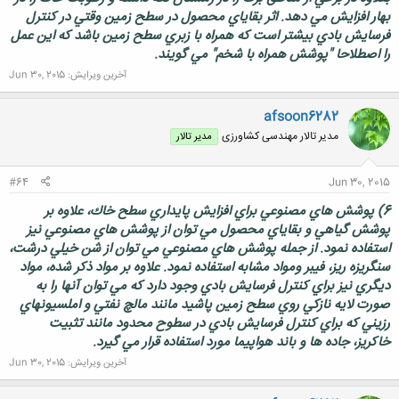
بهار افزايش مي دهد. اثر بقاياي محصول در سطح زمين وقتي در كنترل
فرسايش بادي بيشتر است كه همراه با زبري سطح زمين باشد كه اين عمل
را اصطلاحا "پوشش همراه با شخم" مي گويند.
آخرین ویرایش:
Jun 30, 2015
afsoon6282
مدیر تالار مهندسی كشاورزی
مدیر تالار
#64
Jun 30, 2015
6) پوشش هاي مصنوعي براي افزايش پايداري سطح خاك، علاوه بر
پوشش گياهي و بقاياي محصول مي توان از پوشش هاي مصنوعي نيز
استفاده نمود. از جمله پوشش هاي مصنوعي مي توان از شن خيلي درشت،
سنگريزه ريز، فيبر ومواد مشابه استفاده نمود. علاوه بر مواد ذكر شده، مواد
ديگري نيز براي كنترل فرسايش بادي وجود دارد كه مي توان آنها را به
صورت لايه نازكي روي سطح زمين پاشيد مانند مالچ نفتي و املسيونهاي
رزيني كه براي كنترل فرسايش بادي در سطوح محدود مانند تثبيت
خاكريز، جاده ها و باند هواپيما مورد استفاده قرار مي گيرد.
آخرین ویرایش:
Jun 30, 2015