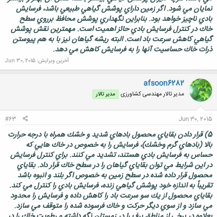
نمايان مي شود. اگر زمين داراي پوشش گياهي طبيعي باشد، فرسايش
بادي ناچيز خواهد بود. بنابراين نگهداري پوشش محافظ برروي سطح
خاك در كنترل فرسايش بادي حائز اهميت است. مهمترين نقش پوشش
گياهي كاهش سرعت باد است. البته ريشه گياهان نيز با به هم پيوستن
ذرات خاك حساسيت آنها را به فرسايش كاهش مي دهد.
آخرین ویرایش:
Jun 30, 2015
afsoon6282
مدیر تالار مهندسی كشاورزی
مدیر تالار
#63
Jun 30, 2015
5) قرار دادن بقاياي محصول بادهاي شديد و خشك همراه با درجه حرارت
بالا (بادهاي گرم وخشك)، فرسايش را به خصوص در خاك هايي كه
حساس به فرسايش بادي هستند، تشديد مي كنند. براي كنترل فرسايش
در اين شرايط مي توان بقاياي گياهان را در سطح خاك قرار داد. بقاياي
محصول قرار داده شده در سطح زمين به خصوص اگر بلند و انبوه باشد
تقريباً به اندازه خود پوشش گياهي زنده، فرسايش بادي را كنترل مي كند.
بقاياي محصول از يك سو سرعت باد را كاهش داده و فرسايش را محدود
مي سازد و از سوي ديگر حركت و خاك فرسوده شده را متوقف مي سازد.
بعلاوه در برخي از مناطق برف را در زمستان نگه داشته و رطوبت خاك را در