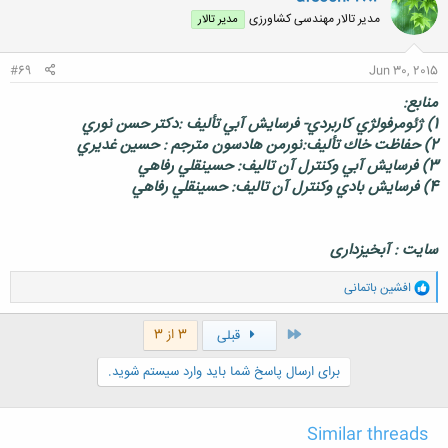
مدیر تالار مهندسی كشاورزی
مدیر تالار
#69
Jun 30, 2015
منابع:
1) ژئومرفولژي كاربردي- فرسايش آبي تأليف :دكتر حسن نوري
2) حفاظت خاك تأليف:نورمن هادسون مترجم : حسين غديري
3) فرسايش آبي وكنترل آن تاليف: حسينقلي رفاهي
4) فرسايش بادي وكنترل آن تاليف: حسينقلي رفاهي
سایت : آبخیزداری
و
افشین باتمانی
ا
ک
ن
اول
3 از 3
قبلی
ش
ه
برای ارسال پاسخ شما باید وارد سیستم شوید.
ا
:
Similar threads