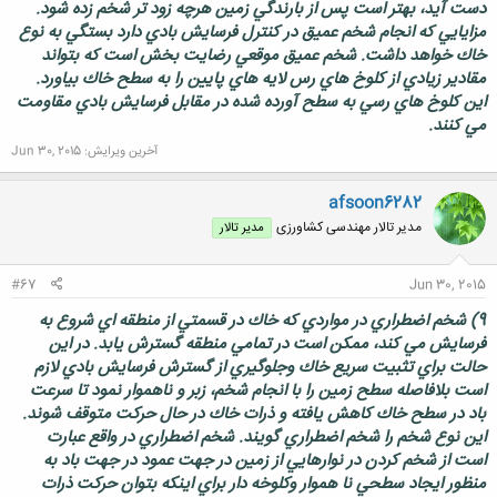
دست آيد، بهتر است پس از بارندگي زمين هرچه زود تر شخم زده شود.
مزايايي كه انجام شخم عميق در كنترل فرسايش بادي دارد بستگي به نوع
خاك خواهد داشت. شخم عميق موقعي رضايت بخش است كه بتواند
مقادير زيادي از كلوخ هاي رس لايه هاي پايين را به سطح خاك بياورد.
اين كلوخ هاي رسي به سطح آورده شده در مقابل فرسايش بادي مقاومت
مي كنند.
آخرین ویرایش:
Jun 30, 2015
afsoon6282
مدیر تالار مهندسی كشاورزی
مدیر تالار
#67
Jun 30, 2015
9) شخم اضطراري در مواردي كه خاك در قسمتي از منطقه اي شروع به
فرسايش مي كند، ممكن است در تمامي منطقه گسترش يابد. در اين
حالت براي تثبيت سريع خاك وجلوگيري از گسترش فرسايش بادي لازم
است بلافاصله سطح زمين را با انجام شخم، زبر و ناهموار نمود تا سرعت
باد در سطح خاك كاهش يافته و ذرات خاك در حال حركت متوقف شوند.
اين نوع شخم را شخم اضطراري گويند. شخم اضطراري در واقع عبارت
است از شخم كردن در نوارهايي از زمين در جهت عمود در جهت باد به
منظور ايجاد سطحي نا هموار وكلوخه دار براي اينكه بتوان حركت ذرات