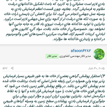
بادي لازم است عملياتي را به كاربرد كه باعث تشكيل خاكدانهاي درشت
مقاوم به فرسايش گردد. بعلاوه، چون قسمت اعظم فرسايش بادي به
وسيله عمل جهشي انجام مي گيرد، لذا براي كاهش آن بايستي ذرات خاك
را به صورت تكه هاي درشت تر از آنچه براي عمل جهشي لازم است درآورد.
بنابراين با توليد خاكدانه هاي درشت نيروي باد قادر به جابه جايي آنها
نخواهد بود. خصوصياتي از خاك مانند بافت، مواد آلي، كاتيون هاي
تبادلي، كربنات كلسيم آزاد، فعاليت ميكربي، اكسيدهاي آهن وآلومينيوم
در اندازه و پايداري خاكدانه ها مؤثرند.
afsoon6282
مدیر تالار مهندسی كشاورزی
مدیر تالار
#62
Jun 30, 2015
4) استقرار پوشش گياهي بعضي از خاك ها به طور طبيعي بسيار فرسايش
پذير بوده ولي همواره در اين رابطه عامل اصلي كه باعث برداشت خاك شده
عدم پوشش كافي مي باشد. در واقع پوشش فقير زمين باعث مي شود كه
بادهاي قوي خاك هاي لخت را مورد فرسايش قرار داده و آنها را به نقاط
ديگرحمل نمايد. بنابراين بهترين، ارزان ترين و مؤثر ترين روش براي
جلوگيري از فرسايش بادي، پوشاندن سطح زمين به وسيله گياهان طبيعي
مي باشد. هرچه ميزان پوشش گياهي بيشتر باشد، نقش آن بهتر و بيشتر