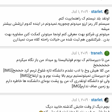
Jul 1, 2019
starlet.
اونقد بلد نیستم ک راهنماییت کنم.
سیستم کار رمز ارزو میدونم چجوریه.نمیدونم در اینده کدوم ارزشش بیشتر
میشه
میتونم ی شرکتو بهت معرفی کنم اونجا میتونن کمکت کنن مشاوره بهت
بدن . شرکتشون هم ثبت شده س خیالت راحته کلاه سرت نمیذارن
Jul 1, 2019
traneh.
T
من تا دبیرستانم ک بودم فوتبالیستا رو میداد من باز نگاه میکردم
خخخخخخ
من کلا هیش وخ با ادب نشدم دانشگاه تازه شلوغ ترمم کرد خخخخ[IMG]
تو دبیرستان نمیتونستیم بریم بالا پشت بوم و رو ارتفاع[IMG]
ولی تو دانشگاه اونقدری ک من رو پشت بومای دانشکده ها خاطره دارم
رو زمین صاف ندارم[IMG]
Jul 1, 2019
starlet.
بچم دیگ از وقت خابش گذشته.خابید دیگ