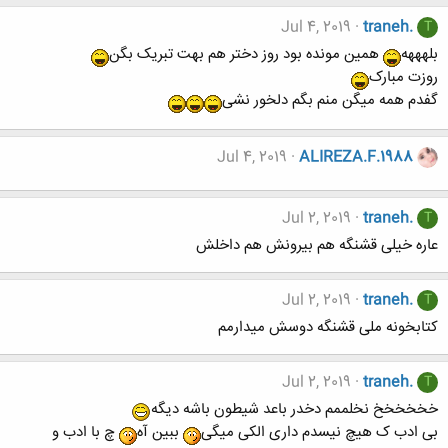
Jul 4, 2019
traneh.
T
بلهههه
همین مونده بود روز دختر هم بهت تبریک بگن
روزت مبارک
گفدم همه میگن منم بگم دلخور نشی
Jul 4, 2019
ALIREZA.F.1988
Jul 2, 2019
traneh.
T
عاره خیلی قشنگه هم بیرونش هم داخلش
Jul 2, 2019
traneh.
T
کتابخونه ملی قشنگه دوسش میدارمم
Jul 2, 2019
traneh.
T
خخخخخخ نخلممم دخدر باعد شیطون باشه دیگه
بی ادب ک هیچ نیسدم داری الکی میگی
ببین آه
چ با ادب و