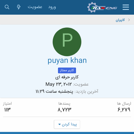
ورود
عضویت
کاربران
P
puyan khan
کاربر ممتاز
کاربر حرفه ای
عضویت
May 23, 2012
آخرین بازدید
پنجشنبه ساعت 11:29
ارسال ها
پسندها
امتیاز
113
8,723
6,279
پیدا کردن