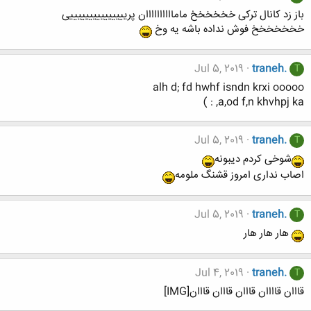
باز زد کانال ترکی خخخخخخ ماماااااااااان پریییییییییییییییی
خخخخخخخ فوش نداده باشه یه وخ
Jul 5, 2019
traneh.
T
alh d; fd hwhf isndn krxi ooooo
a,od f,n khvhpj ka, : )
Jul 5, 2019
traneh.
T
شوخی کردم دیبونه
اصاب نداری امروز قشنگ ملومه
Jul 5, 2019
traneh.
T
هار هار هار
Jul 4, 2019
traneh.
T
قااان قاااان قااان قااان قااان[IMG]