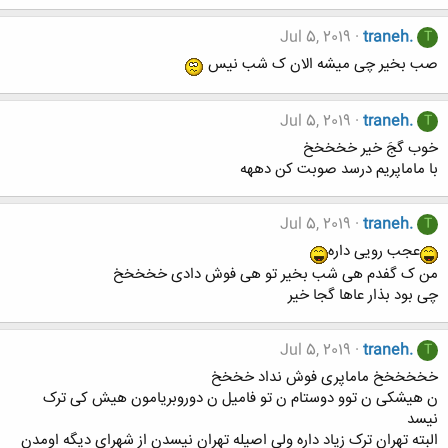
Jul 5, 2019
traneh.
T
صب بخیر چی میشه الان ک شب نیس
Jul 5, 2019
traneh.
T
خوب گجَ خیر خخخخخ
با ماماپریم درسد صوبت کن دههه
Jul 5, 2019
traneh.
T
عجب رویی داره
من ک گفدم هی شب بخیر تو هی فوش دادی خخخخخ
چی بود بذار عاها گجا خیر
Jul 5, 2019
traneh.
T
خخخخخخ ماماپری فوش نداد خخخخ
ن هیشکی ن توو دوستام ن تو فامیل ن دوروبریامون هیش کی ترک
نیسد
البته تهران ترک زیاد داره ولی اصیله تهران نیسدن از شهرای دیگه اومدن