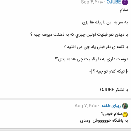
Sep 4, 2010
OJUBE
O
سلام
يه سر به اين تاپيك ها بزن
با ديدن نفر قبليت اولين چيزي كه به ذهنت ميرسه چيه ؟
با كلمه ي نفر قبلي ياد چي مي افتيد ؟
دوست داری به نفر قبلیت چی هدیه بدی؟!
-[ تيكه كلام تو چيه ؟ ]-
با تشكر OJUBE
زیبای خفته.
Aug 7, 2010
سلام خوبی؟
به باشگاه خوووووش اومدی