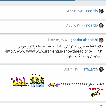
Apr 6, 2011
ricardo
Dec 6, 2010
ricardo
Nov 15, 2010
ghader abdolahi
سلام لطفا یه سری به کودکی بزنید یه سفر به خاطراتتون مرسی
http://www.www.www.iran-eng.ir/showthread.php/221829-
بازم-کودکی-اما-انگلیسیش
Oct 14, 2010
rm_arch
تولدت مبارککککککککککککککک