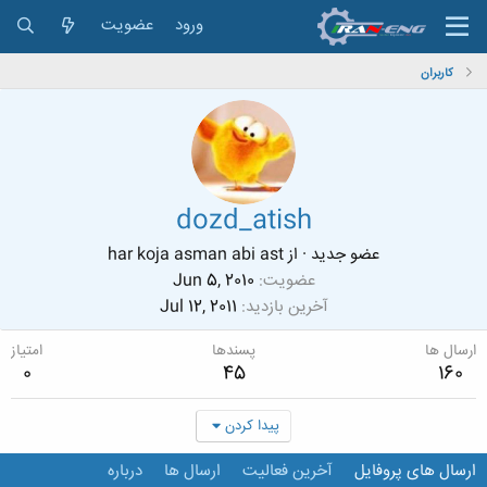
ورود
عضویت
کاربران
dozd_atish
عضو جدید
·
از
har koja asman abi ast
عضویت
Jun 5, 2010
آخرین بازدید
Jul 12, 2011
ارسال ها
پسندها
امتیاز
0
45
160
پیدا کردن
ارسال های پروفایل
آخرین فعالیت
ارسال ها
درباره