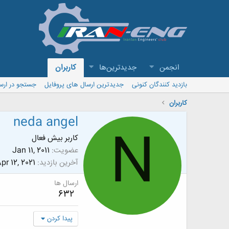
انجمن
جدیدترین‌ها
کاربران
بازدید کنندگان کنونی
جدیدترین ارسال های پروفایل
جستجو در ارس
کاربران
neda angel
N
کاربر بیش فعال
عضویت
Jan 11, 2011
آخرین بازدید
pr 12, 2021
ارسال ها
632
پیدا کردن