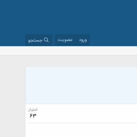
ورود
عضویت
جستجو
امتیاز
63