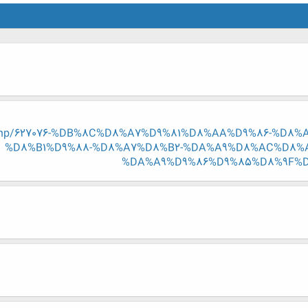
read.php/627076-%DB%8C%D8%A7%D9%81%D8%AA%D9%86-%
%D8%B1%D9%88-%D8%A7%D8%B2-%DA%A9%D8%AC%D8%A
%DA%A9%D9%86%D9%85%D8%9F%D8%