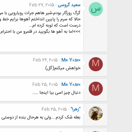
سعید گروسی
Feb 27, 2015
س
گرگ روزگار بودم،شیر هاهم جرات رویارویی با من 
حالا که سرم را پایین انداختم آهوها برایم خط 
درست است که توبه کرده ام...
>>>اما به آهو ها بگویید در قلمرو من با احترام
Feb 26, 2015
Mʀ Yᴀsɪɴ
M
خواهش میکنم(گل)
Feb 25, 2015
Mʀ Yᴀsɪɴ
M
دنبال چیز اسی بیا اینجا .....
"زهرا"
Feb 25, 2015
بعله شک کردم ...ولی به هرحال بنده از دوستی ب