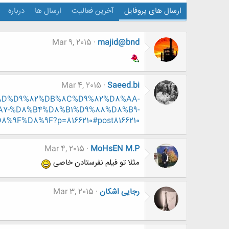
ارسال های پروفایل
آخرین فعالیت
ارسال ها
درباره
Mar 9, 2015
majid@bnd
Mar 4, 2015
Saeed.bi
D8%AD%D9%82%DB%8C%D9%82%D8%AA-
7-%D8%B4%D8%B1%D9%88%D8%B9-
9F%D8%9F?p=8166210#post8166210
Mar 4, 2015
MoHsEN M.P
مثلا تو فیلم نفرستادن خاصی
رجایی اشکان
Mar 3, 2015