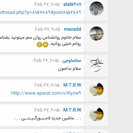
Feb 27, 2015
alale2011
owthread.php?p=8157889#post8157889
Feb 27, 2015
mavadd
سلام خانوم روانشناس روان منم میتونید بشناس
روانم خیلی روانیه..
سناساوجی
Feb 27, 2015
سلام نداجون
Feb 27, 2015
M.T.R.W
http://www.aparat.com/v/Kyzw9
Feb 27, 2015
M.T.R.W
. . . ماشین جدید لامـبـورگـیـنــی . . .