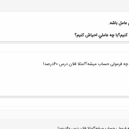
عامل باشه.
يم؟با چه عاملي احياش كنيم؟
کلیک کنید تا باز شود...
 فرمولی حساب میشه؟!مثلا فلان درس 60درصد!
رمولی حساب میشه؟!مثلا فلان درس 60درصد!