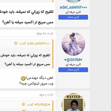
adel_salehi2000
تلقيح كه زوركي كه نميشه، بايد خودش 
کاربر حرفه ای
کاربر ممتاز
مس سريع تر اكسيد ميشه يا آهن؟
Mar 31, 2016
adel_salehi2000 گفت:
تلقيح كه زوركي كه نميشه، بايد خودش پ
♥@SH!M♥
مس سريع تر اكسيد ميشه يا آهن؟
کاربر حرفه ای
کاربر ممتاز
اهن دیگه مهندس!
وب سرور لینوکس چیه؟
Apr 1, 2016
♥@SH!M♥ گفت: