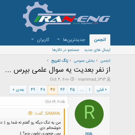
انجمن
جدیدترین‌ها
کاربران
ارسال های جدید
جستجو در تالارها
انجمن
بخش عمومی
زنگ تفريح
از نفر بعدیت یه سوال علمی بپرس ...
ش
ت
Oct 4, 2010
mammad_1313
ر
ا
قبلی
1
...
45
46
47
48
49
بعدی
و
ر
ع
ی
ک
خ
Oct 14, 2015
R
ن
ش
ن
ر
.SAMAN. گفت:
د
و
ه
ع
من یه ننگ دیگه رو گفتم نه شما رو :| :د
م
خوشحالم :دی
ros.
و
پس چجوری نشون بدم؟ :|