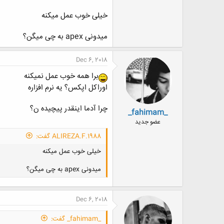
خیلی خوب عمل میکنه
میدونی apex به چی میگن؟
Dec 6, 2018
برا همه خوب عمل نمیکنه
اوراکل اپکس؟ یه نرم افزاره
چرا آدما اینقدر پیچیده ن؟
_fahimam_
عضو جدید
ALIREZA.F.1988 گفت:
خیلی خوب عمل میکنه
میدونی apex به چی میگن؟
Dec 6, 2018
_fahimam_ گفت: