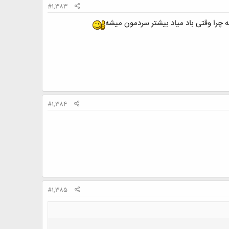
#1,383
ه چرا وقتی باد میاد بیشتر سردمون میشه
#1,384
#1,385