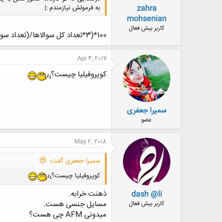
zahra
به فرمولش نیازمندم :|
mohsenian
کاربر بیش فعال
100*(3*تعداد کل سوالاها/(تعداد سوالای غلط-3*تعداد سوالای صحیح))
Apr 4, 2017
کوپروفیلیا چیست؟
سمیرا جعفری
عضو
May 2, 2018
سمیرا جعفری گفت:
کوپروفیلیا چیست؟
ذهنت خرابه.
dash @li
مسایل جنسی هست.
کاربر بیش فعال
میدونی AFM چی هست؟