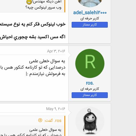
اهن دیگه مهندس!
وب سرور لینوکس چیه؟
adel_salehi2000
کاربر حرفه ای
خوب لينوكس فكر كنم يه نوع سيستم 
کاربر ممتاز
اگه مس اكسيد بشه چجوري احياش كن
Apr 3, 2016
R
یه سوال خعلی علمی
درصدایی که تو کارنامه کنکور هس با چه
به فرمولش نیازمندم :|
ros.
کاربر حرفه ای
کاربر ممتاز
May 9, 2016
ros. گفت:
یه سوال خعلی علمی
درصدایی که تو کارنامه کنکور هس با چه ف