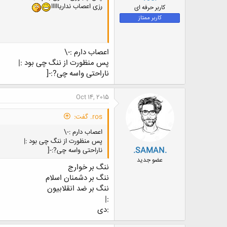
ض
رزی اعصاب نداریااااا
کاربر حرفه ای
و
کاربر ممتاز
ع
اعصاب دارم :-\
پس منظورت از ننگ چی بود :|
ناراحتی واسه چی?:-[
Oct 14, 2015
ros. گفت:
اعصاب دارم :-\
پس منظورت از ننگ چی بود :|
.SAMAN.
ناراحتی واسه چی?:-[
عضو جدید
ننگ بر خوارج
ننگ بر دشمنان اسلام
ننگ بر ضد انقلابیون
:|
:دی