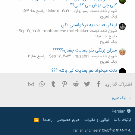
کنی چی بهش می گفتی؟؟
شروع شده توسط پسر بهاری
Mar 5, 2021
پاسخ ها: 153
زنگ تفريح
از نفر بعدیت یه درخواستی بکن
شروع شده توسط mohandese.motefakker
Sep 17, 2015
پاسخ ها: 188
زنگ تفريح
میزان زرنگی نفر بعدیت چقدره؟؟؟؟؟
شروع شده توسط m.sabri
Sep 17, 2013
پاسخ ها: 2
زنگ تفريح
دلت میخواد نفر بعدیت کی باشه ؟؟؟
شروع شده توسط Tina83
Jul 13, 2012
پاسخ ها: 15
زنگ تفريح
فیسبوک
تویتر
Reddit
Pinterest
Tumblr
ایمیل
WhatsApp
اشتراک گذاری:
به نفر بعدیت چی هدیه میدی؟
شروع شده توسط خیال شیشه ای
Mar 21, 2012
پاسخ ها: 14
زنگ تفريح
زنگ تفريح
Persian
ارتباط با ما
قوانین و مقرّرات
حریم خصوصی
راهنما
R
S
S
®
Iranian Engineers' Club
© 1385-1401.