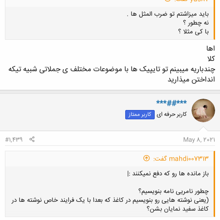
باید میزاشتم تو ضرب المثل ها .
نه چطور ؟
با کی مثلا ؟
اها
کلا
چندباریه میبینم تو تایپیک ها با موضوعات مختلف ی جملاتی شبیه تیکه
انداختن میذارید
کلیک کنید تا باز شود...
***##***
کاربر حرفه ای
کاربر ممتاز
#1,439
May 8, 2021
mahdi007313 گفت:
باز مانده ها رو که دفع نمیکنند :|
چطور نامریی نامه بنویسیم؟
(یعنی نوشته هایی رو بنویسیم در کاغذ که بعدا با یک فرایند خاص نوشته ها در
کاغذ سفید نمایان بشن؟