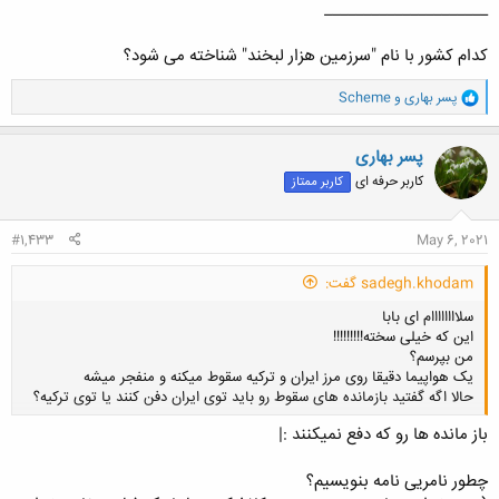
_____________________
کدام کشور با نام "سرزمین هزار لبخند" شناخته می شود؟
و
پسر بهاری
و
Scheme
ا
ک
ن
پسر بهاری
ش
کاربر حرفه ای
کاربر ممتاز
ه
ا
:
#1,433
May 6, 2021
sadegh.khodam گفت:
سلاااااااام ای بابا
این که خیلی سخته!!!!!!!!!
من بپرسم؟
یک هواپیما دقیقا روی مرز ایران و ترکیه سقوط میکنه و منفجر میشه
حالا اگه گفتید بازمانده های سقوط رو باید توی ایران دفن کنند یا توی ترکیه؟
باز مانده ها رو که دفع نمیکنند :|
کلیک کنید تا باز شود...
چطور نامریی نامه بنویسیم؟