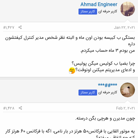
ن
Ahmad Engineer
ش
کاربر حرفه ای
کاربر ممتاز
ه
ا
:
#1,427
Jan 22, 2021
بستگی ب کبیسه بودن اون ماه و البته نظر شخص مدیر کنترل کیفتشون
داره
من بودم ۳ ماه حساب میکردم.
چرا بضیا ب کولیس میگن پولیس؟
و ادعای مدیریتم میکنن اونوقت؟
***##***
کاربر حرفه ای
کاربر ممتاز
#1,428
Feb 2, 2021
چون مدیرن و هرچی بگن درسته.
یه موتور القایی با فرکانس50 هرتز در بار نامی، اگه با فرکانس 60 هرتز کار
کنه چه اتفاقی میفته؟