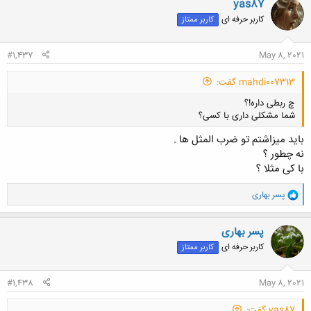
yas87
کاربر حرفه ای
کاربر ممتاز
کلیک کنید تا باز شود...
#1,437
May 8, 2021
mahdi007313 گفت:
چ ربطی داره!؟
شما مشکلی داری با کسی؟
باید میزاشتم تو ضرب المثل ها .
نه چطور ؟
با کی مثلا ؟
و
کلیک کنید تا باز شود...
پسر بهاری
ا
ک
ن
پسر بهاری
ش
کاربر حرفه ای
کاربر ممتاز
ه
ا
:
#1,438
May 8, 2021
yas87 گفت: