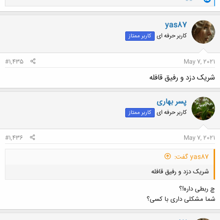
ا
ک
ن
yas87
ش
کاربر حرفه ای
کاربر ممتاز
ه
ا
:
#1,435
May 7, 2021
شریک دزد و رفیق قافله
پسر بهاری
کاربر حرفه ای
کاربر ممتاز
#1,436
May 7, 2021
yas87 گفت:
شریک دزد و رفیق قافله
چ ربطی داره!؟
شما مشکلی داری با کسی؟