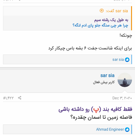
sar sia گفت:
به طول یک رشته سیم
چرا هر چی سنگه جلو پای ادم لنگه؟
چونکه!
برای اینکه شانست جفت ۶ بشه باس چیکار کرد
و
کلیک کنید تا باز شود...
sar sia
ا
ک
ن
sar sia
ش
کاربر بیش فعال
ه
ا
:
#1,422
Dec 3, 2020
پ
فقط کافیه بند (
) رو داشته باشی
فاصله زمین تا اسمان چقدره؟
و
Ahmad Engineer
ا