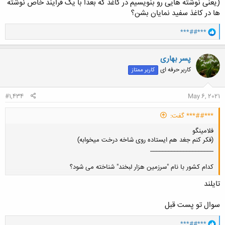
(یعنی نوشته هایی رو بنویسیم در کاغذ که بعدا با یک فرایند خاص نوشته
ها در کاغذ سفید نمایان بشن؟
و
***##***
ا
ک
ن
پسر بهاری
ش
کاربر حرفه ای
کاربر ممتاز
ه
ا
:
#1,434
May 6, 2021
***##*** گفت:
فلامینگو
(فکر کنم جغد هم ایستاده روی شاخه درخت میخوابه)
_____________________
کدام کشور با نام "سرزمین هزار لبخند" شناخته می شود؟
تایلند
کلیک کنید تا باز شود...
سوال تو پست قبل
و
***##***