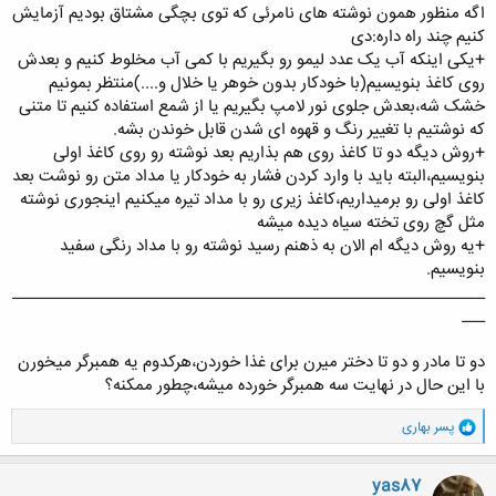
اگه منظور همون نوشته های نامرئی که توی بچگی مشتاق بودیم آزمایش
کنیم چند راه داره:دی
کلیک کنید تا باز شود...
+یکی اینکه آب یک عدد لیمو رو بگیریم با کمی آب مخلوط کنیم و بعدش
روی کاغذ بنویسیم(با خودکار بدون خوهر یا خلال و....)منتظر بمونیم
خشک شه،بعدش جلوی نور لامپ بگیریم یا از شمع استفاده کنیم تا متنی
که نوشتیم با تغییر رنگ و قهوه ای شدن قابل خوندن بشه.
+روش دیگه دو تا کاغذ روی هم بذاریم بعد نوشته رو روی کاغذ اولی
بنویسیم،البته باید با وارد کردن فشار به خودکار یا مداد متن رو نوشت بعد
کاغذ اولی رو برمیداریم،کاغذ زیری رو با مداد تیره میکنیم اینجوری نوشته
مثل گچ روی تخته سیاه دیده میشه
+یه روش دیگه ام الان به ذهنم رسید نوشته رو با مداد رنگی سفید
بنویسیم.
_____________________________________________________________
___
دو تا مادر و دو تا دختر میرن برای غذا خوردن،هرکدوم یه همبرگر میخورن
با این حال در نهایت سه همبرگر خورده میشه،چطور ممکنه؟
و
پسر بهاری
ا
ک
ن
yas87
ش