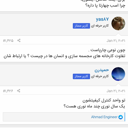
چرا اسب چهارتا پا داره؟
yas87
کاربر حرفه ای
کاربر ممتاز
#1,425
Jan 21, 2021
چون نوعی چارپاست .
تفاوت کارخانه های مجسمه سازی و انسان ها در چیست ؟ یا ارتباط شان
حميدرن
کاربر حرفه ای
کاربر ممتاز
#1,426
Jan 21, 2021
تو واحد کنترل کیفیتشون
یک سال نوری چند ماه نوری هست؟
و
Ahmad Engineer
ا
ک