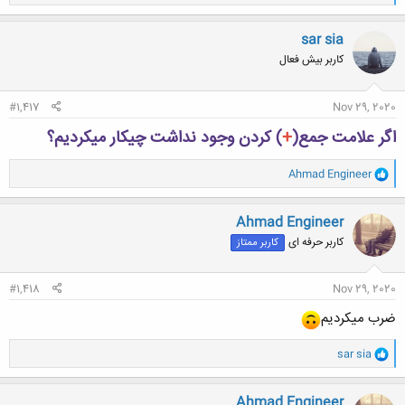
ا
ک
ن
sar sia
ش
کاربر بیش فعال
ه
ا
:
#1,417
Nov 29, 2020
اگر علامت جمع(
+
) کردن وجود نداشت چیکار میکردیم؟
و
Ahmad Engineer
ا
ک
ن
Ahmad Engineer
ش
کاربر حرفه ای
کاربر ممتاز
ه
ا
:
#1,418
Nov 29, 2020
ضرب میکردیم
و
sar sia
ا
ک
ن
Ahmad Engineer