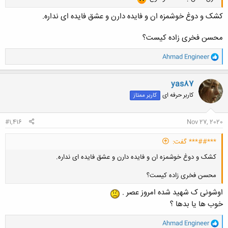
کشک و دوغ خوشمزه ان و فایده دارن و عشق فایده ای نداره.
محسن فخری زاده کیست؟
و
Ahmad Engineer
ا
ک
ن
yas87
ش
کاربر حرفه ای
کاربر ممتاز
ه
ا
:
#1,416
Nov 27, 2020
***##*** گفت:
کشک و دوغ خوشمزه ان و فایده دارن و عشق فایده ای نداره.
محسن فخری زاده کیست؟
اوشونی ک شهید شده امروز عصر .
خوب ها یا بدها ؟
و
Ahmad Engineer
کلیک کنید تا باز شود...