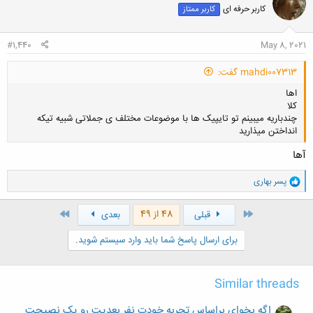
کاربر حرفه ای
کاربر ممتاز
ه
ا
:
#1,440
May 8, 2021
mahdi007313 گفت:
اها
کلا
چندباریه میبینم تو تایپیک ها با موضوعات مختلف ی جملاتی شبیه تیکه
انداختن میذارید
آها
و
پسر بهاری
کلیک کنید تا باز شود...
ا
ک
ن
اول
آخر
48 از 49
قبلی
بعدی
ش
ه
برای ارسال پاسخ شما باید وارد سیستم شوید.
ا
:
Similar threads
اگه بخوای براساس تجربه خودت نفر بعدیت رو یک نصیحت