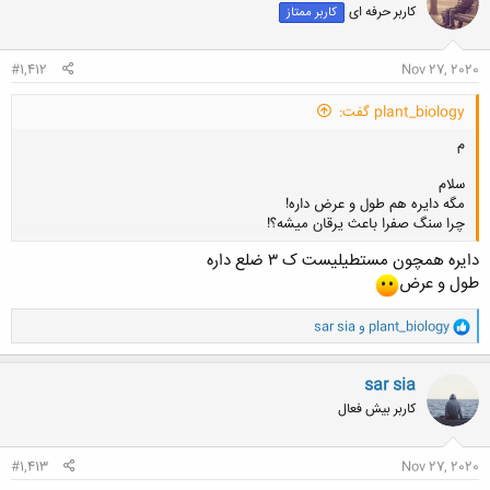
کاربر حرفه ای
کاربر ممتاز
ه
ا
:
#1,412
Nov 27, 2020
plant_biology گفت:
م
سلام
مگه دايره هم طول و عرض داره!
چرا سنگ صفرا باعث يرقان ميشه؟!
دایره همچون مستطیلیست ک ۳ ضلع داره
طول و عرض
کلیک کنید تا باز شود...
و
plant_biology
و
sar sia
ا
ک
ن
sar sia
ش
کاربر بیش فعال
ه
ا
:
#1,413
Nov 27, 2020