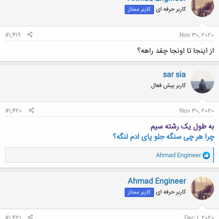
ش
کاربر حرفه ای
کاربر ممتاز
ه
ا
:
#1,419
Nov 30, 2020
از اینجا تا اونجا چقد راهه؟
sar sia
کاربر بیش فعال
#1,420
Nov 30, 2020
به طول یک رشته سیم
چرا هر چی سنگه جلو پای ادم لنگه؟
و
Ahmad Engineer
ا
ک
ن
Ahmad Engineer
ش
کاربر حرفه ای
کاربر ممتاز
ه
ا
:
#1,421
Dec 1, 2020