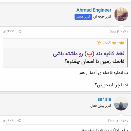
ک
ن
Ahmad Engineer
ش
کاربر حرفه ای
کاربر ممتاز
ه
ا
:
#1,423
Dec 4, 2020
sar sia گفت:
پ
فقط کافیه بند (
) رو داشته باشی
فاصله زمین تا اسمان چقدره؟
ب اندازه فاصله ی آدما از هم.
آدما چرا اینجورین؟
کلیک کنید تا باز شود...
sar sia
کاربر بیش فعال
#1,424
Dec 12, 2020
برای اینکه مدلش اینطوریه