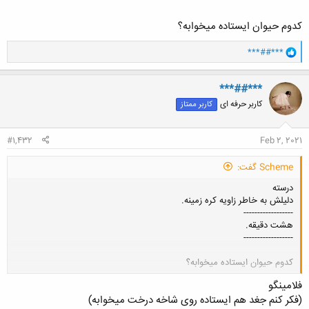
چقدر طول میکشه تا نور خورشید به زمین برسه؟
کدوم حیوان ایستاده میخوابه؟
و
***##***
ا
ک
ن
***##***
ش
کاربر حرفه ای
کاربر ممتاز
ه
ا
:
#1,432
Feb 2, 2021
Scheme گفت:
درسته
دلیلش به خاطر زاویه کره زمینه.
------------------
هشت دقیقه.
------------------
کدوم حیوان ایستاده میخوابه؟
کلیک کنید تا باز شود...
فلامینگو
(فکر کنم جغد هم ایستاده روی شاخه درخت میخوابه)