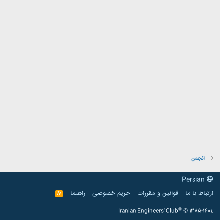
انجمن
Persian
ارتباط با ما
قوانین و مقرّرات
حریم خصوصی
راهنما
R
S
S
®
Iranian Engineers' Club
© 1385-1401.