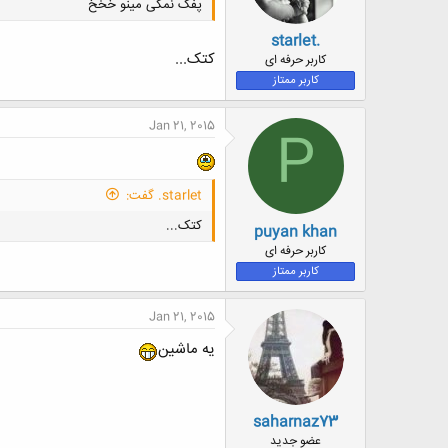
پفک نمکی مینو خخخ
starlet.
کتک...
کاربر حرفه ای
کاربر ممتاز
Jan 21, 2015
P
starlet. گفت:
کتک...
puyan khan
کاربر حرفه ای
کاربر ممتاز
Jan 21, 2015
یه ماشین
saharnaz73
عضو جدید