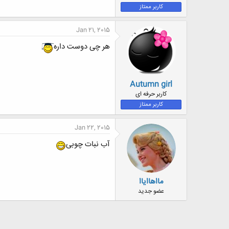
کاربر ممتاز
Jan 21, 2015
هر چی دوست داره
Autumn girl
کاربر حرفه ای
کاربر ممتاز
Jan 22, 2015
آب نبات چوبی
مااهاایاا
عضو جدید