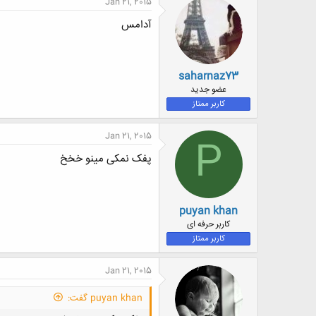
Jan 21, 2015
آدامس
saharnaz73
عضو جدید
کاربر ممتاز
Jan 21, 2015
P
پفک نمکی مینو خخخ
puyan khan
کاربر حرفه ای
کاربر ممتاز
Jan 21, 2015
puyan khan گفت: