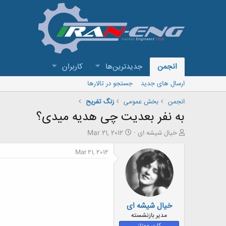
انجمن
جدیدترین‌ها
کاربران
ارسال های جدید
جستجو در تالارها
انجمن
بخش عمومی
زنگ تفريح
به نفر بعدیت چی هدیه میدی؟
ش
ت
خیال شیشه ای
Mar 21, 2012
ر
ا
و
ر
Mar 21, 2012
ع
ی
ک
خ
ن
ش
ن
ر
د
و
خیال شیشه ای
ه
ع
م
مدیر بازنشسته
و
کاربر ممتاز