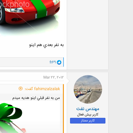
به نفر بعدي هم اينو
و
fr69
ا
ک
ن
Mar 22, 2012
ش
ه
fahimzalzalak گفت:
ا
:
من به نفر قبلي اينو هديه ميدم
مهندس نفت
کاربر بیش فعال
کاربر ممتاز