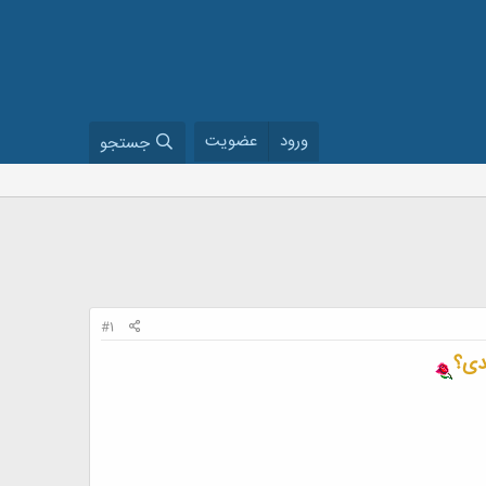
ورود
عضویت
جستجو
#1
دی؟