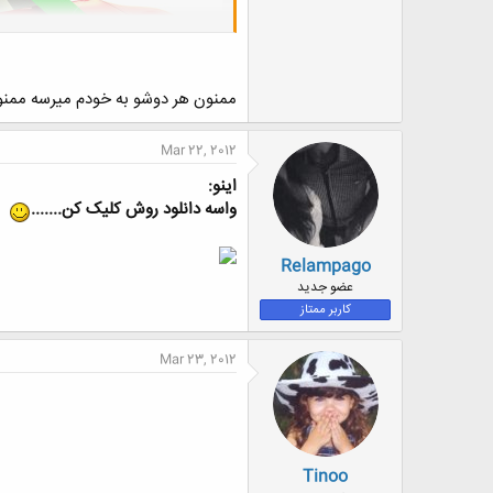
ممنون هر دوشو به خودم میرسه ممنو
Mar 22, 2012
اینو:
واسه دانلود روش کلیک کن.......
به نفر بعدي هم اينو
Relampago
عضو جدید
کاربر ممتاز
Mar 23, 2012
Tinoo