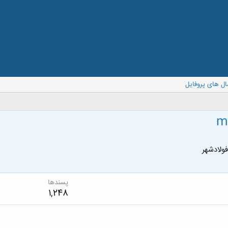
ال های پروفایل
m
ولادشهر
پسندها
1,248