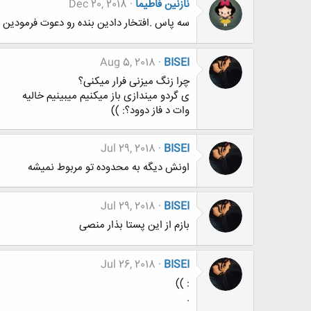
نازنین فاطیما
Dec 20, 2018
سه پاس .افتخار دادین بنده رو دعوت فرمودین
Aug 5, 2018
BISEI
چرا زنگ میزنی فرار میکنی؟
ی گردو میندازی باز میکنیم میبینیم خالیه
وات د فاز دوود؟: ))
Jul 29, 2018
BISEI
اونش دیگه به محدوده تو مربوط نمیشه
Jul 29, 2018
BISEI
بازم از این پستا بذار منصی
Jul 26, 2018
BISEI
: ))
.