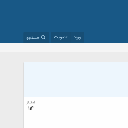
ورود
عضویت
جستجو
امتیاز
114