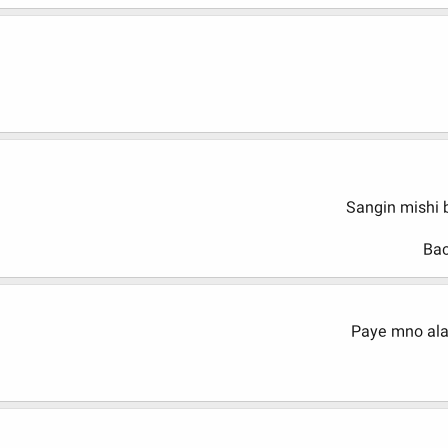
Sangin mishi 
Bac
Paye mno ala