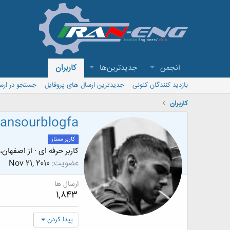
انجمن
جدیدترین‌ها
کاربران
بازدید کنندگان کنونی
جدیدترین ارسال های پروفایل
جستجو در ارس
کاربران
ansourblogfa
کاربر ممتاز
کاربر حرفه ای
·
از
اصفهان،ف
عضویت
Nov 21, 2010
ارسال ها
1,843
پیدا کردن