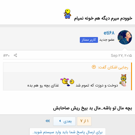
خوودم میرم دیگه هم خونه نمیام
eti68
عضو جدید
کاربر ممتاز
#30
Sep 27, 2015
رجایی اشکان گفت:
دوخت و دوزت که تموم شد
غذای بچه رو هم بده
بچه مال تو باشه..مال بد بیخ ریش صاحابش
کلیک کنید تا باز شود...
آخر
1 از 7
بعدی
برای ارسال پاسخ شما باید وارد سیستم شوید.