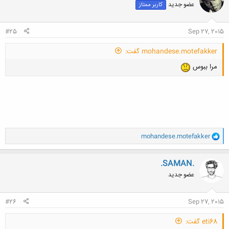
عضو جدید
کاربر ممتاز
ه
ا
:
#25
Sep 27, 2015
mohandese.motefakker گفت:
مرا ببوس
و
mohandese.motefakker
ا
ک
ن
.SAMAN.
ش
عضو جدید
ه
ا
:
#26
Sep 27, 2015
eti68 گفت: