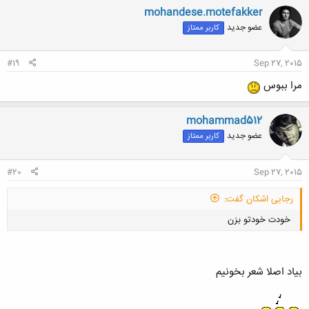
mohandese.motefakker
عضو جدید
کاربر ممتاز
کلیک کنید تا باز شود...
#19
Sep 27, 2015
مرا ببوس
mohammad512
عضو جدید
کاربر ممتاز
#20
Sep 27, 2015
رجایی اشکان گفت:
خودت خودتو بزن
بیاد اصلا شعر بخونیم