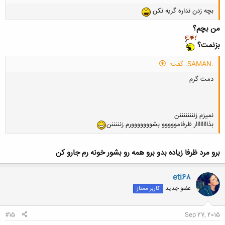
بچه زدن نداره گریه نکن
من بچم؟
بزنمت؟
.SAMAN. گفت:
دمت گرم
نمیزم زننننننننن
بذاااااااار ظرفامووووو بشووووووورم زنننننن
برو مرد ظرفا زیاده بدو برو همه رو بشور خونه رم جارو کن
eti68
عضو جدید
کاربر ممتاز
#15
Sep 27, 2015