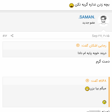
بچه زدن نداره گریه نکن
.SAMAN.
عضو جدید
#12
Sep 27, 2015
رجایی اشکان گفت:
دربند خوبه پایه ام دادا
دمت گرم
eti68 گفت:
کلیک کنید تا باز شود...
میگم بیا بزن
نمیزم زننننننننن