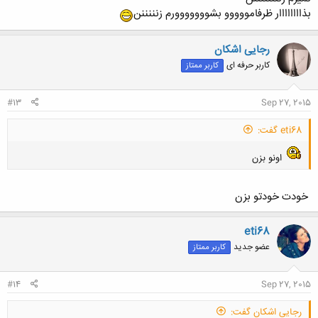
بذاااااااار ظرفامووووو بشووووووورم زنننننن
رجایی اشکان
کاربر حرفه ای
کاربر ممتاز
#13
Sep 27, 2015
eti68 گفت:
اونو بزن
خودت خودتو بزن
eti68
کلیک کنید تا باز شود...
عضو جدید
کاربر ممتاز
#14
Sep 27, 2015
رجایی اشکان گفت: