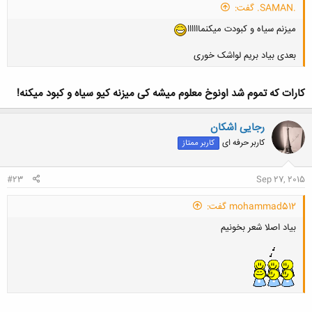
.SAMAN. گفت:
میزنم سیاه و کبودت میکنماااااا
بعدی بیاد بریم لواشک خوری
کارات که تموم شد اونوخ معلوم میشه کی میزنه کیو سیاه و کبود میکنه!
کلیک کنید تا باز شود...
رجایی اشکان
کاربر حرفه ای
کاربر ممتاز
#23
Sep 27, 2015
mohammad512 گفت:
بیاد اصلا شعر بخونیم