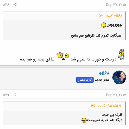
#28
Sep 27, 2015
eti68 گفت:
بووووووس
سیگارت تموم شد ظرفارو هم بشور
دوخت و دوزت که تموم شد
غذای بچه رو هم بده
کلیک کنید تا باز شود...
eti68
عضو جدید
کاربر ممتاز
#29
Sep 27, 2015
.SAMAN. گفت:
ظرف بی ظرف
دیگه هم خرید نمیبرمت