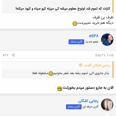
کارات که تموم شد اونوخ معلوم میشه کی میزنه کیو سیاه و کبود میکنه!
ظرف بی ظرف
دیگه هم خرید نمیبرمت
eti68
کلیک کنید تا باز شود...
عضو جدید
کاربر ممتاز
#27
Sep 27, 2015
رجایی اشکان گفت:
بذار جاروی اتی تموم بشه بعد شعر بخونیم
مشغوله فعلا
الان به جارو دستور میدم بخورتت
رجایی اشکان
کاربر حرفه ای
کاربر ممتاز