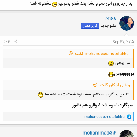
بذار جاروی اتی تموم بشه بعد شعر بخونیم
مشغوله فعلا
eti68
عضو جدید
کاربر ممتاز
#24
Sep 27, 2015
mohandese.motefakker گفت:
مرا ببوس
بووووووس
رجایی اشکان گفت:
تا من سیگارمو میکشم همه ظرفا شسته شده باشه ها
سیگارت تموم شد ظرفارو هم بشور
و
mohandese.motefakker
ا
ک
ن
mohammad512
ش