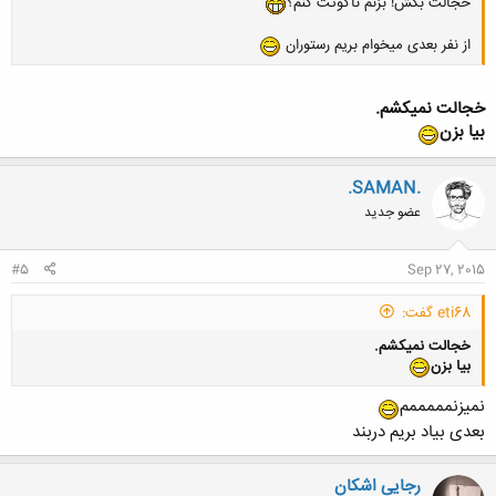
خجالت بکش! بزنم ناکوتت کنم؟
از نفر بعدی میخوام بریم رستوران
خجالت نمیکشم.
بیا بزن
.SAMAN.
عضو جدید
#5
Sep 27, 2015
eti68 گفت:
خجالت نمیکشم.
بیا بزن
نمیزنمممممم
بعدی بیاد بریم دربند
رجایی اشکان