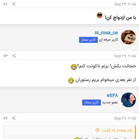
#2
Sep 24, 2015
با من ازدواج کن!
ni_rosa_ce
کاربر حرفه ای
کاربر ممتاز
#3
Sep 27, 2015
خجالت بکش! بزنم ناکوتت کنم؟
از نفر بعدی میخوام بریم رستوران
eti68
عضو جدید
کاربر ممتاز
#4
Sep 27, 2015
ni_rosa_ce گفت: