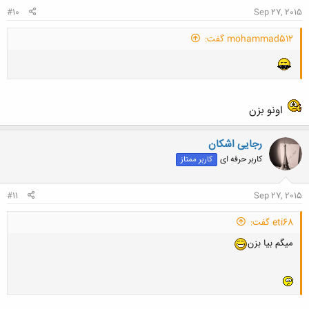
#10
Sep 27, 2015
mohammad512 گفت:
اونو بزن
رجایی اشکان
کاربر حرفه ای
کاربر ممتاز
#11
Sep 27, 2015
eti68 گفت:
میگم بیا بزن