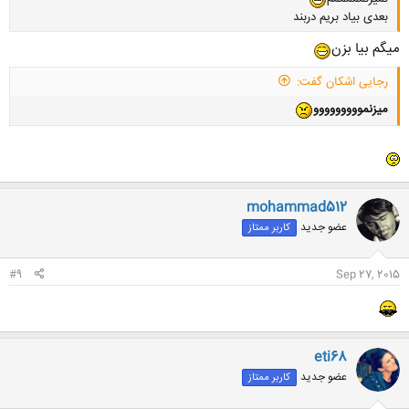
بعدی بیاد بریم دربند
میگم بیا بزن
رجایی اشکان گفت:
میزنمووووووووو
کلیک کنید تا باز شود...
mohammad512
عضو جدید
کاربر ممتاز
#9
Sep 27, 2015
eti68
عضو جدید
کاربر ممتاز