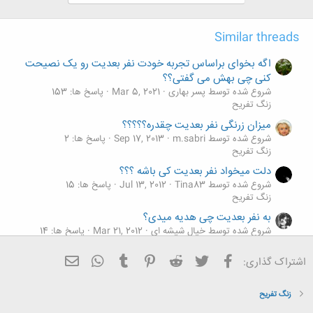
Similar threads
اگه بخوای براساس تجربه خودت نفر بعدیت رو یک نصیحت
کنی چی بهش می گفتی؟؟
شروع شده توسط پسر بهاری
Mar 5, 2021
پاسخ ها: 153
زنگ تفريح
میزان زرنگی نفر بعدیت چقدره؟؟؟؟؟
شروع شده توسط m.sabri
Sep 17, 2013
پاسخ ها: 2
زنگ تفريح
دلت میخواد نفر بعدیت کی باشه ؟؟؟
شروع شده توسط Tina83
Jul 13, 2012
پاسخ ها: 15
زنگ تفريح
به نفر بعدیت چی هدیه میدی؟
شروع شده توسط خیال شیشه ای
Mar 21, 2012
پاسخ ها: 14
زنگ تفريح
فیسبوک
تویتر
Reddit
Pinterest
Tumblr
ایمیل
WhatsApp
اشتراک گذاری:
از نفر بعدیت یه سوال علمی بپرس ...
M
شروع شده توسط mammad_1313
Oct 4, 2010
پاسخ ها: 1K
زنگ تفريح
زنگ تفريح