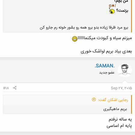
من بچم؟
بزنمت؟
برو مرد ظرفا زیاده بدو برو همه رو بشور خونه رم جارو کن
میزنم سیاه و کبودت میکنماااااا
کلیک کنید تا باز شود...
بعدی بیاد بریم لواشک خوری
.SAMAN.
عضو جدید
#18
Sep 27, 2015
رجایی اشکان گفت:
بریم ماهیگیری
یه ساله نرفتم
پایه ام اساسی