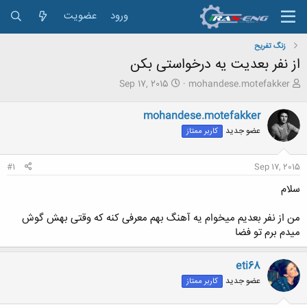
ورود
عضویت
زنگ تفريح
از نفر بعدیت یه درخواستی بکن
ش
ت
Sep 17, 2015
mohandese.motefakker
ر
ا
و
ر
mohandese.motefakker
ع
ی
عضو جدید
کاربر ممتاز
ک
خ
ن
ش
ن
ر
#1
Sep 17, 2015
د
و
ه
ع
سلام
م
و
من از نفر بعدیم میخوام یه آهنگ بهم معرفی کنه که وقتی بهش گوش
ض
میدم برم تو فضا
و
ع
eti68
عضو جدید
کاربر ممتاز