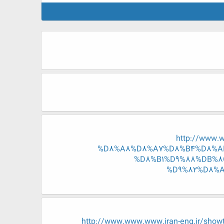
http://www
%D8%A8%D8%A7%D8%B4%D8%AF
%D8%B1%D9%88%DB%8
%D9%82%D8%A
http://www.www.www.iran-eng.ir/