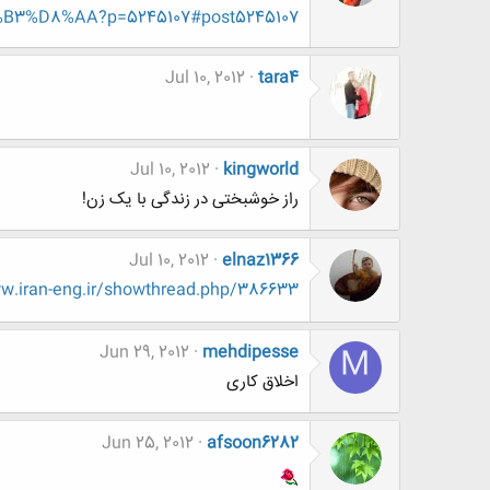
%D8%AA?p=5245107#post5245107
Jul 10, 2012
tara4
Jul 10, 2012
kingworld
راز خوشبختی در زندگی با یک زن!
Jul 10, 2012
elnaz1366
.iran-eng.ir/showthread.php/386633-
Jun 29, 2012
mehdipesse
M
اخلاق کاری
Jun 25, 2012
afsoon6282