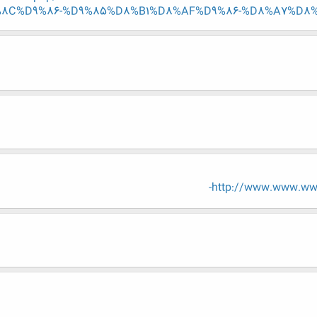
8C%D9%86-%D9%85%D8%B1%D8%AF%D9%86-%D8%A7%D8%B3
http://www.www.www