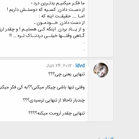
ما فکـر میکنیـم بدتـرین درد ؛
از دسـت دادن ِ کسـیه که دوستـش داریم !
امـا …. حقیقـت اینه که :
از دست دادن ِ خــودمـون ،
و از یــاد بردن ِ اینکه کـی هستیـم ! و چقدر ار
گـاهی وقتــها خیلــی دردنــاک تـره … !!
.
.
Jun 24, 2012
ldvd
تنهایی یعنی چی؟؟؟
وقتی تنها باشی چیکار میکنی؟؟به کی فکر میکن
چندبار تاحالا از تنهایی ترسیدی؟؟؟
تنهایی چقدر ارومت میکنه؟؟؟؟