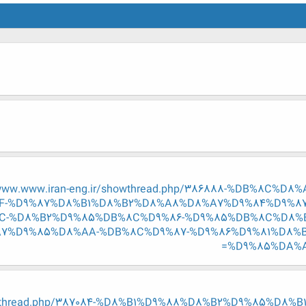
.www.www.iran-eng.ir/showthread.php/386888-%DB%8C
-%D9%87%D8%B1%D8%B2%D8%A8%D8%A7%D9%84%D9%87
C-%D8%B2%D9%85%DB%8C%D9%86-%D9%85%DB%8C%D8%
7%D9%85%D8%AA-%DB%8C%D9%87-%D9%86%D9%81%D8%B
%D9%85%DA%A9
showthread.php/387084-%D8%B1%D9%88%D8%B2%D9%85%D8