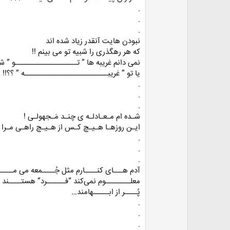
.
.
.
نبودن هایت آنقدر زیاد شده اند
که هر رهگذری را شبیه تو می بینم !!
نمی دانم غریبه ها ” تــــــــــــــــــــو ” ش
یا تو ” غریبـــــــــــــــــــــــــــه ” ؟؟!!
.
.
.
شـده ام مـعـادلـه ی چنـد مَـجهولـی !
ایـن روزهـا هـیـچ کـس از هـیـچ راهـی مـرا 
.
.
.
آدم هـــای کنــــارم مثل جُــــمعه می‌ مـــــ
معلــــــــوم نمی‌کند “فــــــرد” هستــــند ی
پُــــر از ابـــــهامند…
.
.
.