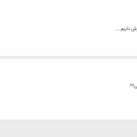
زش داریم ….
ی؟؟