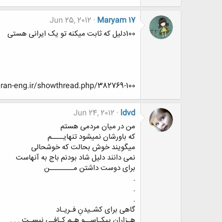
Jun 25, 2012
Maryam 17
100دلیل که ثابت میکنه تو یک ایرانی هستی
http://www.www.www.iran-eng.ir/showthread.php/382769-100دل
Jun 24, 2012
ldvd
من در میان مردمی هستم
که باورشان نمیشود تنهایــــم
میگویند خوش بحالت که خوشحالی
نمی دانند دلیل شاد بودنم باج به آنهاست
برای دوست داشتن مــــــــن
.
.
.
گاهی برای کشـیدنِ فـریـاد
هـزاران پیکـاســو هـم کـافـی نیسـت . . .