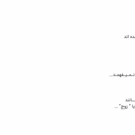
ده اند
نـمـیـفهمـَد…
ـانند
ا ” زوج” …