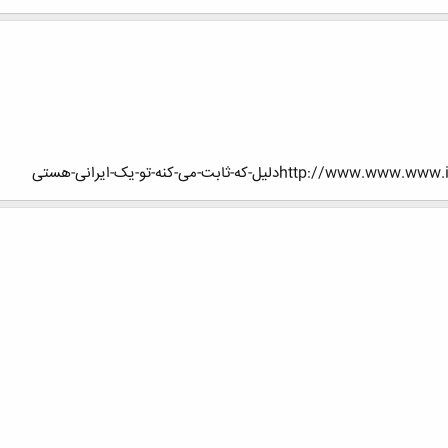
یل-که-ثابت-می-کنه-تو-یک-ایرانی-هستی