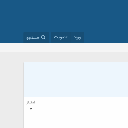
ورود
عضویت
جستجو
امتیاز
0