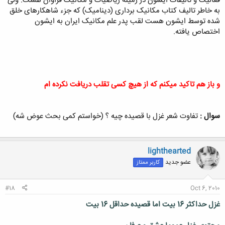
فعالیت و تالیفات ایشون در زمینه ریاضیات و مکانیک فراوان هست. ولی
به خاطر تالیف کتاب مکانیک برداری (دینامیک) که جزء شاهکارهای خلق
شده توسط ایشون هست لقب پدر علم مکانیک ایران به ایشون
اختصاص یافته.
و باز هم تاکید میکنم که از هیچ کسی تقلب دریافت نکرده ام
سوال :
تفاوت شعر غزل با قصیده چیه ؟ (خواستم کمی بحث عوض شه)
lighthearted
عضو جدید
کاربر ممتاز
#18
Oct 6, 2010
غزل حداکثر 16 بیت اما قصیده حداقل 16 بیت