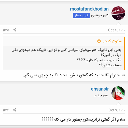
ک
ن
mostafanokhodian
ش
کاربر حرفه ای
کاربر ممتاز
ه
ا
:
#25
Oct 8, 2010
سکولار گفت:
یعنی این تاپیک هم میخوای سیاسی کنی و تو این تاپیک هم میخوای بگی
مرگ بر امریکا.
مگه مریضی امریکا داری؟؟؟؟؟
خسته نشدی؟؟
به احترام آقا حمید که گفتن تنش ایجاد نکنید چیزی نمی گم...
کلیک کنید تا باز شود...
ehsanstr
عضو جدید
#26
Oct 9, 2010
سلام اگر گفتی ترانزیستور چطور کار می کنه؟؟؟؟؟؟