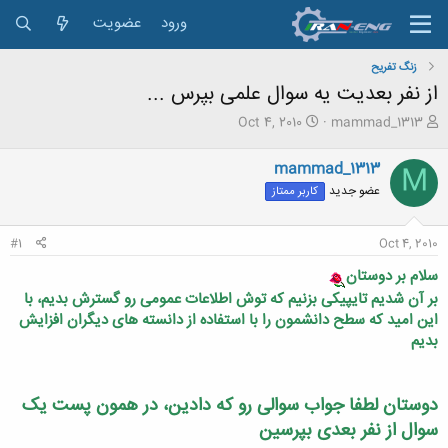
ورود
عضویت
زنگ تفريح
از نفر بعدیت یه سوال علمی بپرس ...
ش
ت
Oct 4, 2010
mammad_1313
ر
ا
و
ر
mammad_1313
M
ع
ی
عضو جدید
کاربر ممتاز
ک
خ
ن
ش
ن
ر
#1
Oct 4, 2010
د
و
ه
ع
سلام بر دوستان
م
بر آن شدیم تایپیکی بزنیم که توش اطلاعات عمومی رو گسترش بدیم، با
و
این امید که سطح دانشمون را با استفاده از دانسته های دیگران افزایش
ض
و
بدیم
ع
دوستان لطفا جواب سوالی رو که دادین، در همون پست یک
سوال از نفر بعدی بپرسین