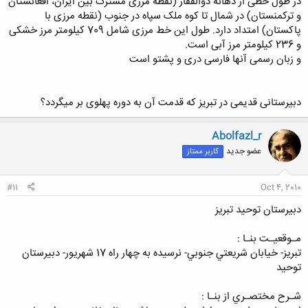
در طول خطی از دهانه ذوالفقار (نقطه مرزی مشترک بین ایران، افغانستان
و ترکمنستان) در شمال تا کوه ملک سپاه در جنوب (نقطه مرزی با
پاکستان) امتداد دارد. طول این خط مرزی شامل 709 کیلومتر مرز خشکی
و 236 کیلومتر مرز آبی است.
و زبان رسمی آنها فارسی دری و پشتو است
دبیرستانی قدیمی در تبریز که قدمت آن به دوره پهلوی بر میگردد؟
Abolfazl_r
عضو جدید
کاربر ممتاز
#11
Oct 4, 2010
دبيرستان توحيد تبريز
مـوقعيـت بنـا :
تبريز- خيابان شريعتي جنوبي- نرسيده به چهار راه 17 شهريور- دبيرستان
توحيد
شـرح مختصـري از بنـا :