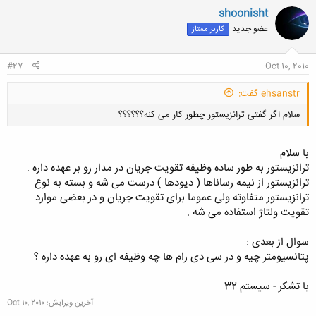
shoonisht
عضو جدید
کاربر ممتاز
#27
Oct 10, 2010
ehsanstr گفت:
سلام اگر گفتی ترانزیستور چطور کار می کنه؟؟؟؟؟؟
با سلام
ترانزیستور به طور ساده وظیفه تقویت جریان در مدار رو بر عهده داره .
ترانزیستور از نیمه رساناها ( دیودها ) درست می شه و بسته به نوع
ترانزیستور متفاوته ولی عموما برای تقویت جریان و در بعضی موارد
کلیک کنید تا باز شود...
تقویت ولتاژ استفاده می شه .
سوال از بعدی :
پتانسیومتر چیه و در سی دی رام ها چه وظیفه ای رو به عهده داره ؟
با تشکر - سیستم 32
آخرین ویرایش:
Oct 10, 2010