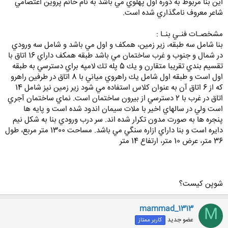
اين بنا مربوط به دوره اول پهلوي مي باشد به نام خانم پروين اعتصامي
شاعر معروف نامگذاري شده است.
مشخصـات فنـي بنـا :
بنا شامل سه طبقه، زير زمين، همكف و اول مي باشد و شامل سه ورودي
در شمال و جنوب و غرب ساختمان مي باشد طبقه همكف داراي 16 اتاق با
تقسيم بندي تقريبا متقارن و يك 5 پله تك لامپه براي دسترسي به طبقه
اول است و طبقه اول شامل يك راهروي مياني با 8 اتاق در طرفين راهرو
كه از 6 اتاق آن به عنوان كلاس استفاده مي شود زير زمين نيز شامل 14
اتاق در غرب با 2 دسترسي از بيرون ساختمان است. نماي ساختمان آجري
است ولي در سالهاي اخير با ملات سيمان اندود شده است و پايه ها
پنجره ها به صورت مدون تكرار شده اند. سر درب ورودي بنا به شكل نيم
دايره است و بنا داراي ازاره سنگي مي باشد. مساحت 1300 متر مربع، طول
36 متر، عرض 10 متر، ارتفاع 14 متر
شوپن کیست؟
mammad_1313
M
عضو جدید
کاربر ممتاز