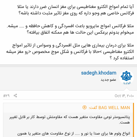
آیا تمام امواج الکترو مغناطیسی برای مغز انسان ضرر دارند یا مثلا
فرکانس خاصی هم وجو داره که روی مغز تاثیر مثبت داشته باشه؟
مثلا فرکانس امواج مایرویو باعث افسردگی و کاهش حافظه و .... میشه.
میخوام بدونم برعکس این حالت ها هم ممکنه اتفاق بیافته؟
مثلا برای درمان بیماری هایی مثل افسردگی و وسواس از تاثیر امواج
الکترو مغناطیسی >حالا با فرکانس و شکل موج مخصوص <رو مغز میشه
استفاده کرد ؟
sadegh.khodam
عضو جدید
#29
Oct 14, 2010
BAG WELL MAN گفت:
پتانسیومتر نوعی مقاومت متغیر هست که مقاومتش توسط کار بر قابل تغییر
هست.
انواع ولوم ها برای صدا یا نور و .... از نوع مقاومت های متغیر یا همون