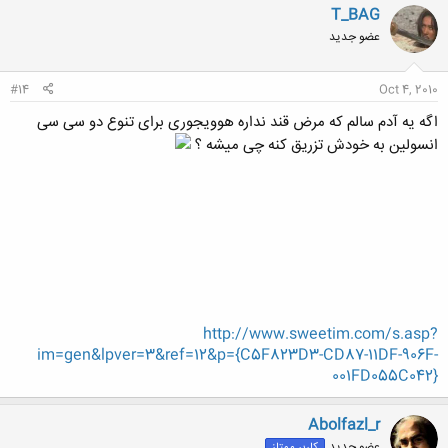
کلیک کنید تا باز شود...
T_BAG
عضو جدید
#14
Oct 4, 2010
اگه یه آدم سالم که مرض قند نداره هوویجوری برای تنوع دو سی سی
انسولین به خودش تزریق کنه چی میشه ؟
http://www.sweetim.com/s.asp?
im=gen&lpver=3&ref=12&p={C5F823D3-CD87-11DF-906F-
001FD055C042}
Abolfazl_r
عضو جدید
کاربر ممتاز