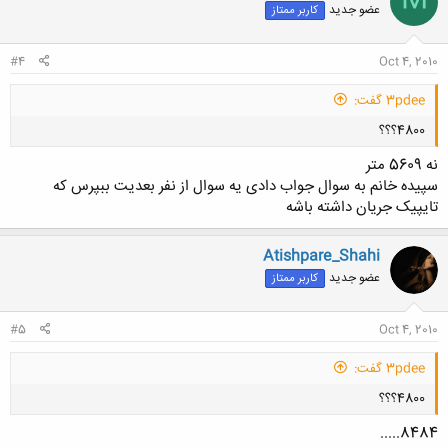
M
عضو جدید
کاربر ممتاز
کلیک کنید تا باز شود...
#4
Oct 4, 2010
3pdee گفت:
4800؟؟؟
نه 5609 متر
سپیده خانم به سوال جواب دادی یه سوال از نفر بعدیت ببپرس که
تایپیک جریان داشته باشه
Atishpare_Shahi
کلیک کنید تا باز شود...
عضو جدید
کاربر ممتاز
#5
Oct 4, 2010
3pdee گفت:
4800؟؟؟
8484.....