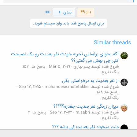
ا
ک
ن
آخر
1 از 49
بعدی
ش
ه
برای ارسال پاسخ شما باید وارد سیستم شوید.
ا
:
Similar threads
اگه بخوای براساس تجربه خودت نفر بعدیت رو یک نصیحت
کنی چی بهش می گفتی؟؟
شروع شده توسط پسر بهاری
Mar 5, 2021
پاسخ ها: 153
زنگ تفريح
از نفر بعدیت یه درخواستی بکن
شروع شده توسط mohandese.motefakker
Sep 17, 2015
پاسخ ها: 188
زنگ تفريح
میزان زرنگی نفر بعدیت چقدره؟؟؟؟؟
شروع شده توسط m.sabri
Sep 17, 2013
پاسخ ها: 2
زنگ تفريح
دلت میخواد نفر بعدیت کی باشه ؟؟؟
شروع شده توسط Tina83
Jul 13, 2012
پاسخ ها: 15