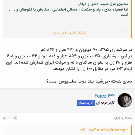
محتوی غزل عموما عشق و عرفان
اما قصیده مدح ، پند و حکمت ، مسائل اجتماعی ، ستایش یا نکوهش و . . .
است
سوال:
کلیک کنید تا باز شود...
جمعیت دقیق ایران چند نفر هستش ؟؟؟؟؟؟؟؟؟
و چند نفر زن و مرد ؟؟؟؟؟؟؟
در سرشماری ۱٣٨۵، ۷۰ میلیون و ۴۷۲ هزار و ٨۴۶ نفر
در این سرشماری، ٣۵ میلیون و ٨۵۴ هزار و ٨۱٨ مرد و ٣۴ میلیون و ۶۱٨
هزار و ۲٨ زن به عنوان ساکنان دائم و موقت ایران شمارش شده اند. این
ارقام ۱۰٣ مرد در مقابل ۱۰۰ زن را نشان میدهد.
دمای هسته خورشید چند درجه سلسیوس است؟
Farez 132
کاربر حرفه ای
کاربر ممتاز
#20
Oct 7, 2010
abolfazlrastegar گفت: