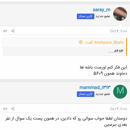
saray_m
عضو جدید
کاربر ممتاز
کلیک کنید تا باز شود...
#6
Oct 4, 2010
Atishpare_Shahi گفت:
8484.....
این فکر کنم اورست باشه ها
دماوند همون 5609
mammad_1313
M
کلیک کنید تا باز شود...
عضو جدید
کاربر ممتاز
#7
Oct 4, 2010
دوستان لطفا جواب سوالی رو که دادین، در همون پست یک سوال از نفر
بعدی ببرسین