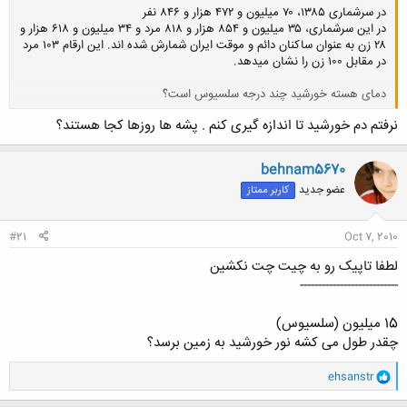
در سرشماری ۱٣٨۵، ۷۰ میلیون و ۴۷۲ هزار و ٨۴۶ نفر
در این سرشماری، ٣۵ میلیون و ٨۵۴ هزار و ٨۱٨ مرد و ٣۴ میلیون و ۶۱٨ هزار و
۲٨ زن به عنوان ساکنان دائم و موقت ایران شمارش شده اند. این ارقام ۱۰٣ مرد
در مقابل ۱۰۰ زن را نشان میدهد.
دمای هسته خورشید چند درجه سلسیوس است؟
نرفتم دم خورشید تا اندازه گیری کنم . پشه ها روزها کجا هستند؟
کلیک کنید تا باز شود...
behnam5670
عضو جدید
کاربر ممتاز
#21
Oct 7, 2010
لطفا تاپیک رو به چیت چت نکشین
---------------------------
15 میلیون (سلسیوس)
چقدر طول می کشه نور خورشید به زمین برسد؟
و
ehsanstr
ا
ک