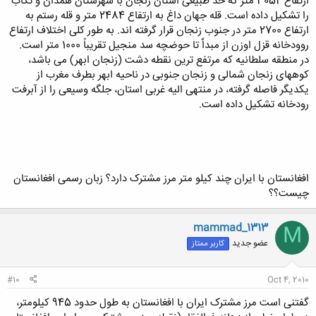
ارتفاع 3052 متر که حد طبیعی استان زنجان با شهرستان همدان و تکاب
را تشکیل داده است. قله جهان داغ به ارتفاع 2484 متر و قله رستم به
ارتفاع 2700 متر در جنوب زنجان قرار گرفته اند. به طور کلی اختلاف ارتفاع
روودخانه قزل اوزن از مبداٌ تا حوضچه سد منجیل تقریباً 1000 متر است.
در منطقه سلطانیه که مرتفع ترین نقطه دشت (زنجان ابهر) می باشد،
کوههای زنجان شمالی و زنجان جنوبی در ناحیه ابهر بطرف مغرب از
یکدیگر فاصله گرفته، در منتهی الیه غربی استان، جلگه وسیعی را از آبرفت
رودخانه تشکیل داده است.
افغانستان با ایران چند کیلو متر مرز مشترک دارد؟ زبان رسمی افغانستان
چیست؟؟
mammad_1313
M
عضو جدید
کاربر ممتاز
#10
Oct 4, 2010
گفتنی است مرز مشترک ایران با افغانستان به طول حدود 945 کیلومتر،