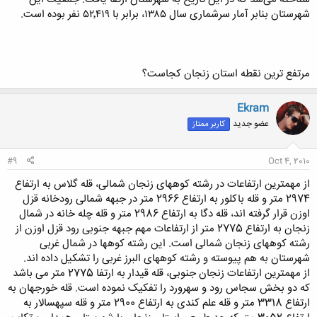
شهرستان بنابر آمار سرشماری سال ۱۳۸۵، برابر با ۵۲٬۴۱۹ نفر بوده است.
مرتفع ترین نقطه استان زنجان کجاست؟
Ekram
عضو جدید
کاربر ممتاز
#9
Oct 4, 2010
از مهمترین ارتفاعات در رشته کوههای زنجان شمالی، قله گلاس به ارتفاع
2974 متر و قله باکلور به ارتفاع 2966 متر در جبهه شمالی رودخانه قزل
اوزن قرار گرفته اند، قله دگا به ارتفاع 2986 متر و قله چله خانه در شمال
زنجان به ارتفاع 2775 متر از ارتفاعات مهم جبهه جنوبی رود قزل اوزن از
رشته کوههای زنجان شمالی است. این رشته کوهها در شمال غربی
شهرستان به هم پیوسته و رشته کوههای البرز غربی را تشکیل داده اند.
از مهمترین ارتفاعات زنجان جنوبی، قله قیدار به ارتفا 2775 متر می باشد
که دو بخش سجاس رود و سهرورد را تفکیک نموده است. قله خورجهان به
ارتفاع 3318 متر و قله علم کندی به ارتفاع 2900 متر و قله سپهسالار به