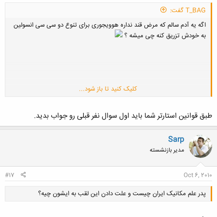
T_BAG گفت:
اگه یه آدم سالم که مرض قند نداره هوویجوری برای تنوع دو سی سی انسولین
به خودش تزریق کنه چی میشه ؟
کلیک کنید تا باز شود...
http://www.sweetim.com/s.asp?im=gen&lpver=3&ref=12&p=
طبق قوانین استارتر شما باید اول سوال نفر قبلی رو جواب بدید.
{C5F823D3-CD87-11DF-906F-001FD055C042}
Sarp
مدیر بازنشسته
#17
Oct 6, 2010
پدر علم مکانیک ایران چیست و علت دادن این لقب به ایشون چیه؟