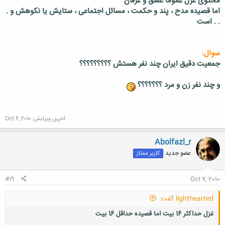
محتوی غزل عموما عشق و عرفان
اما قصیده مدح ، پند و حکمت ، مسائل اجتماعی ، ستایش یا نکوهش و .
. . است
سوال:
جمعیت دقیق ایران چند نفر هستش ؟؟؟؟؟؟؟؟؟
و چند نفر زن و مرد ؟؟؟؟؟؟؟
آخرین ویرایش:
Oct 6, 2010
Abolfazl_r
عضو جدید
کاربر ممتاز
#19
Oct 7, 2010
lighthearted گفت:
غزل حداکثر 16 بیت اما قصیده حداقل 16 بیت