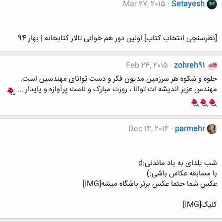
Mar 27, 2015
Setayesh
[نظرسنجی انتخاب کتاب] اولین دور هم خوانی تالار کتابخانه | بهار 94
Feb 24, 2015
zohreh91
جلوه و شکوه هر سرزمین مدیون فکر و دست توانای مهندسین است.
مهندس عزیز اندیشه ات توانا ، روزت مبارک و نامت پرآوازه و پایدار ...
Dec 14, 2014
parmehr
شب یلدای به یاد ماندنی:d
با مسابقه عکاس باشی:)
عکس شما حتما عکس برتر باشگاه میشه[IMG]
کلیک[IMG]