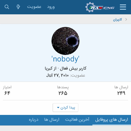
ورود
عضویت
کاربران
'nobody'
کاربر بیش فعال
·
از
كبريا
عضویت
Jul 27, 2010
ارسال ها
پسندها
امتیاز
64
265
249
پیدا کردن
ارسال های پروفایل
آخرین فعالیت
ارسال ها
درباره