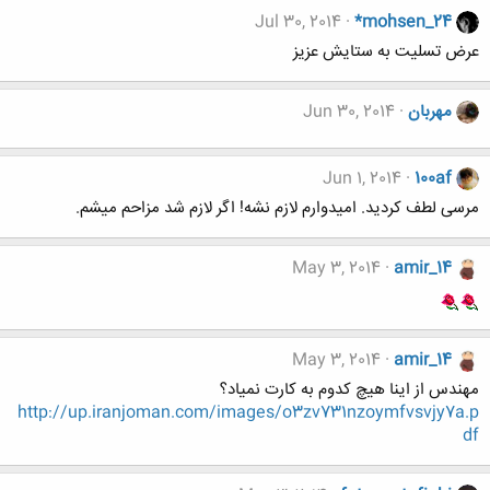
Jul 30, 2014
*mohsen_24
عرض تسلیت به ستایش عزیز
مهربان
Jun 30, 2014
Jun 1, 2014
100af
مرسی لطف کردید. امیدوارم لازم نشه! اگر لازم شد مزاحم میشم.
May 3, 2014
amir_14
May 3, 2014
amir_14
مهندس از اینا هیچ کدوم به کارت نمیاد؟
http://up.iranjoman.com/images/o3zv731nzoymfvsvjy7a.p
df