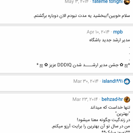
May 3, 2014
fateme tofighi
سلام خوبین؟ببخشید یه مدت نبودم الان دوباره برگشتم.
Apr 10, 2014
mpb
مدیر ارشد جدید باشگاه
.
.
.
*ஜ ✿ جشن مدیر ارشــــد شدن DDDIQ عزیز ✿ ஜ *
Mar 30, 2014
island1991
Mar 23, 2014
behzad-hr
تنها خداست که میداند
"بهترین"
در زندگیت چگونه معنا میشود!
من در سال نو آن بهترین را برایت آرزو میکنم.
**نوروز مبارک**