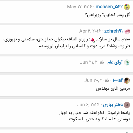
May 17, 2016
mohsen_522
گل پسر کجایی؟ روبراهی؟
Apr 2, 2016
zohreh91
سلام.سال نو مبارک.
در پرتو الطاف بیکران خداوندی، سلامتی و بهروزی،
طراوت وشادکامی، عزت و کامیابی را برایتان آرزومندم.
آوای علم
Jun 21, 2015
Jun 20, 2015
100af
مرسی اقای مهندس
دختر بهاری
Jun 6, 2015
د
یادها فراموش نخواهند شد حتی به اجبار
دوستی ها ماندگارند حتی با سکوت