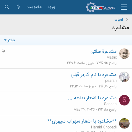
ورود
عضویت
ادبیات
مشاعره
فیلتر
مشاعرۀ سنّتی
م
ه
Matrix
م
پاسخ ها
73K
دیروز ساعت 22:06
مشاعره با نام کاربر قبلی
pearan
پاسخ ها
2K
دیروز ساعت 22:12
مشاعره با اشعار بداهه ...
S
Sonrisa
پاسخ ها
172
May 30, 2026
**مشاعره با اشعار سهراب سپهری**
Hamid Ghobadi