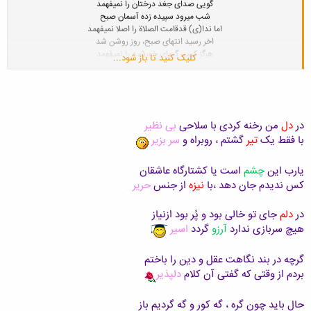
گویی صدای جغد درختان را نمیفهمد
شب میرود سپیده زده آسمان صبح
اما ندا(ی) قدقامت الصلاة را اصلا نمیفهمد
اخر رسید انتهای صبح، روز روشن شد
هرگز کسی گرمای خورشید را نمیفهمد
کلیک کنید تا باز شود...
آنقدر انتظار کشیدم آخرش چه سود؟!
یار سفر کرده را فراق چه میفهمد؟
هرچند او خود از اول دل مرا ربود
من در میان خاک! او هرگز نمیفهمد
.....
.....
در
دل
من رخنه کردی با سلاحی
بی نظیر
با فقط یک
تیر
گشتم ، روبراه و
سر بزیر
یارب این
چشم
است یا کشتارگاه عاشقان
کس ندیدم جان دهد ،با
نیزه
از جنس
حریر
در
دلم
جای تو خالی بود و پُر بود ازنیاز
هیچ سربازی ندارد
آرزو
گردد
اسیر
گرچه در بند نگاهت عقل و دین را باختم
بردم از وقتی که گفتی آن کلام
دلپذیر
حال باید چون گره ، گه کور و گه گردیم باز