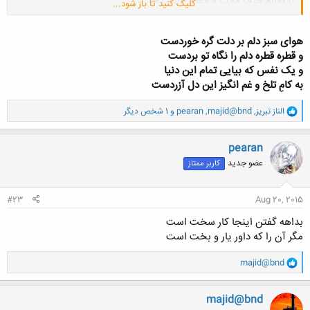
تا توانم حرف
مفت
و وعده
خالی
دهم
کلیک کنید تا باز شود...
کس چه داند
شاید
این گردد
وفا
هوای سبز دلم بر دلت گره خوردست
چون
حقیقت
کامل وشامل بجیب من بُود
و قطره قطره دلم را نگاه تو بردست
غیر من را نیست دیگر انتظار و ادعا
و یک نفس که بیایی تمام این دنیا
به کامِ تلخ و غم انگیز این دل آزردست
در فروم ما
محبت
حرف اول میزند
گر نمیدانی دلت سنگ است واینجا اشتباه
و
الناز تبریز
,
majid@bnd
,
pearan
و 1 شخص دیگر
ا
ک
ن
pearan
ش
عضو جدید
کاربر ممتاز
ه
ا
:
#23
Aug 20, 2015
بداهه گفتن اینجا کار سخت است
مگر آن را که داور یار و بخت است
و
majid@bnd
ا
ک
ن
majid@bnd
ش