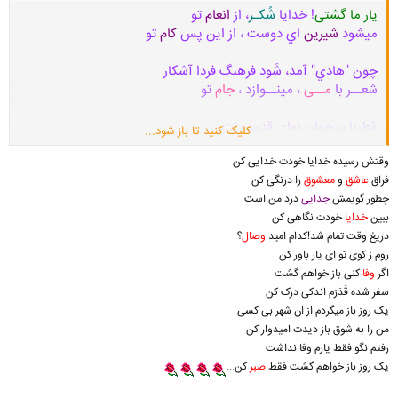
یار ما گشتی
! خدایا
شُکـر
، از
انعام
تو
میشود
شیرین
اي دوست ، از این پس
کام
تو
چون "هادي" آمد، شَود فرهنگ فردا آشکار
شعــر با
مــی
، مینــوازد ،
جام
تو
مُطربا بر خوان نوای قدسی ات
کلیک کنید تا باز شود...
مرغ خوشخوان آمده بر بام تو
وقتش رسیده خدایا خودت خدایی کن
فراق
عاشق
و
معشوق
را درنگی کن
عشق
باشد گوهر ما ، زَر چه سود
چطور گویمش
جدایی
درد من است
با
محبت
پر کنیم ، ایام تو
ببین
خدایا
خودت نگاهی کن
دریغ وقت تمام شد!کدام امید
وصال
؟
روم ز کوی تو ای یار باور کن
اگر
وفا
کنی باز خواهم گشت
سفر شده قَدَرَم اندکی درک کن
یک روز باز میگردم از ان شهر بی کسی
من را به شوق باز دیدت امیدوار کن
رفتم نگو فقط یارم وفا نداشت
یک روز باز خواهم گشت فقط
صبر
کن...