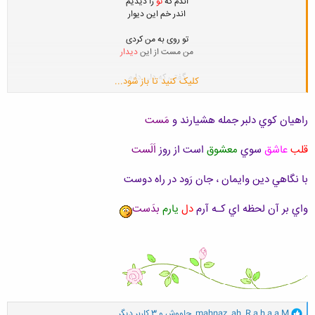
اندم که
تو
را دیدیم
اندر خم این دیوار
تو روی به من کردی
من مست از این
دیدار
گفتی که دلی دارم
کلیک کنید تا باز شود...
سرگشته ز کوی
یار
عاشق شده این بیمار.
راهيان کوي دلبر جمله هشيارند و
مَست
من مست از این گفتار
قلب
عاشق
سوي
معشوق
است از روز
اَلَست
گفتی که زنم
بوسه
بر
گونه
و
لب
ای
یار
با نگاهي دين وايمان ، جان رَود در راه دوست
تزریق
محبت
شد.
من
شرم زده
بسیار
واي بر آن لحظه اي کـه آرم
دل
يارم
بدَست
و
R a h a a M
,
mahnaz_ah
,
چاووش
و 3 کاربر دیگر