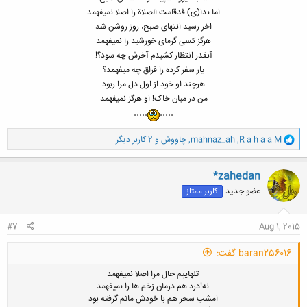
اما ندا(ی) قدقامت الصلاة را اصلا نمیفهمد
اخر رسید انتهای صبح، روز روشن شد
هرگز کسی گرمای خورشید را نمیفهمد
آنقدر انتظار کشیدم آخرش چه سود؟!
یار سفر کرده را فراق چه میفهمد؟
هرچند او خود از اول دل مرا ربود
من در میان خاک! او هرگز نمیفهمد
.....​
.....
و
R a h a a M
,
mahnaz_ah
,
چاووش
و 2 کاربر دیگر
ا
ک
ن
*zahedan
ش
عضو جدید
کاربر ممتاز
ه
ا
:
#7
Aug 1, 2015
baran256016 گفت:
تنهاییم حال مرا اصلا نمیفهمد
نه!درد هم درمان زخم ها را نمیفهمد
امشب سحر هم با خودش ماتم گرفته بود