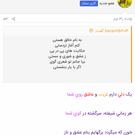
عضو جدید
کاربر ممتاز
ه
ا
:
#3
Jul 31, 2015
baran256016 گفت:
به نام خالق هستی
کنم آغاز تردستی
حکایت های پی در پی
ز عشق و شوری و مستی
بیا جانم تو شعری گوی
اگر با یار بنشستی
يک
دلي
دارم
غريب
و
عاشق
روي شما
هر زماني شيفته، سرگشته در
کوي شما
خون که ميگردد برگهايم بنام عشق و ناز