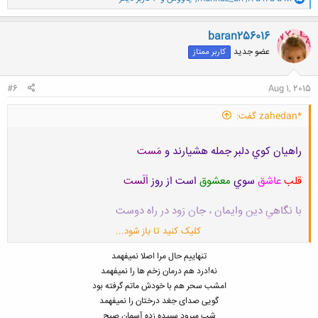
ا
ک
ن
baran256016
ش
عضو جدید
کاربر ممتاز
ه
ا
:
#6
Aug 1, 2015
*zahedan گفت:
راهيان کوي دلبر جمله هشيارند و
مَست
قلب
عاشق
سوي
معشوق
است از روز
اَلَست
با نگاهي دين وايمان ، جان رَود در راه دوست
کلیک کنید تا باز شود...
واي بر آن لحظه اي کـه آرم
دل
يارم
بدَست
تنهاییم حال مرا اصلا نمیفهمد
نه!درد هم درمان زخم ها را نمیفهمد
امشب سحر هم با خودش ماتم گرفته بود
گویی صدای جغد درختان را نمیفهمد
شب میرود سپیده زده آسمان صبح