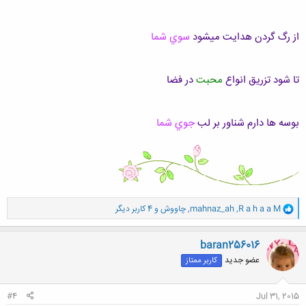
از رگ گردن هدايت ميشود
سوي شما
تا شود تزريق انواع
محبت
در فضا
بوسه ها دارم شناور بر لب
جوي شما
و
R a h a a M
,
mahnaz_ah
,
چاووش
و 4 کاربر دیگر
ا
ک
ن
baran256016
ش
عضو جدید
کاربر ممتاز
ه
ا
:
#4
Jul 31, 2015