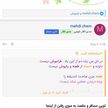
و
mehdi.chem
و
چاووش
ا
ک
ن
mehdi.chem
M
ش
مدیر تالار شیمی
مدیر تالار
کاربر ممتاز
ه
ا
:
#20
Aug 11, 2015
*zahedan گفت:
در
دل
من يك دم از اين
ياد
،
فراموش
نيست
دلزده و
خسته
از
طعنه و پاپوش
نيست
طعنه
مزن ساحت انديشه را
پرده دريدن
صفتي
نيك
نيست
شايد پي گمشده اي گشت مي زند
کلیک کنید تا باز شود...
هر شاعري تو بيني ، كه
آنتيك
نيست
تویی مسافر و مقصد به سوی رفتن از اینجا
طعنه نمناك به دفتر شعرم نزن