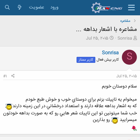
ورود
عضویت
مشاعره
مشاعره با اشعار بداهه ...
ش
ت
Jul 25, 2015
Sonrisa
ر
ا
و
ر
Sonrisa
S
ع
ی
کاربر بیش فعال
کاربر ممتاز
ک
خ
ن
ش
ن
ر
#1
Jul 25, 2015
د
و
ه
ع
سلام دوستان خوبم
م
و
ميخوام يه تاپيك بزنم براي دوستاي خوب و خوش طبع خودم
ض
كه به اشعار بداهه علاقه دارند و استعداد درخشاني در اين زمينه دارند
و
ع
خب شما ميتونين تو اين تاپيك شعر هايي رو كه به صورت بداهه خودتون
ميسراييد
رو بذارين