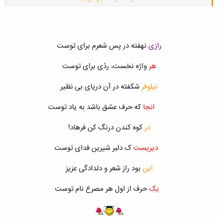
در
دلم
جای تو خالی بود و پُر بود ازنیاز
هیچ سربازی ندارد
آرزو
گردد
اسیر
رازی
نهفته در پس شعرم برای توست
گرچه در بند نگاهت عقل و دین را باختم
..........................................................................................................
بردم از وقتی که گفتی آن کلام
دلپذیر
هر
واژه نخست، ردّی برای توست
حال باید چون گره ، گه کور و گه گردیم باز
نیلوفر
شکفته در آن دریای بی نظیر
هر چه باشد باهمیم و این ندارد
زود و دیر
...........................................................................................................
.......
انجا
که حرف عشق باشد به یاد توست
در
کوه کندن درنگ کن فرهاد!
...........................................................................................................
..
دیریست
ک دلبر شیرین فدای توست
این
بود راز شعر و دلدادگی عزیز
...........................................................................................................
.
یک
حرف از اول هر مصرع نام توست