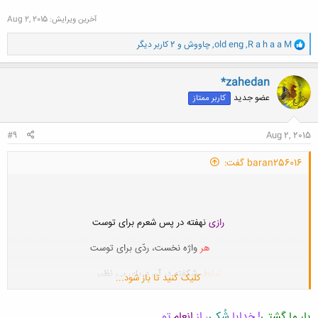
آخرین ویرایش:
Aug 2, 2015
و
R a h a a M
,
old eng
,
چاووش
و 2 کاربر دیگر
ا
ک
ن
*zahedan
ش
عضو جدید
کاربر ممتاز
ه
ا
:
#9
Aug 2, 2015
baran256016 گفت:
رازی
نهفته در پس شعرم برای توست
.....................................................................................................
.....
هر
واژه نخست، ردّی برای توست
نیلوفر
شکفته در آن دریای بی نظیر
کلیک کنید تا باز شود...
.....................................................................................................
.............
انجا
که حرف عشق باشد به یاد توست
یار ما گشتی
! خدایا
شُکـر
، از
انعام
تو