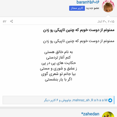
baran256016
عضو جدید
کاربر ممتاز
#2
Jul 30, 2015
ممنونم از دوست خوبم که چنین تاپیکی رو زدن
ممنونم از دوست خوبم که چنین تاپیکی رو زدن
به نام خالق هستی
کنم آغاز تردستی
حکایت های پی در پی
ز عشق و شوری و مستی
بیا جانم تو شعری گوی
اگر با یار بنشستی
و
R a h a a M
,
mahnaz_ah
,
چاووش
و 6 کاربر دیگر
ا
ک
ن
*zahedan
ش