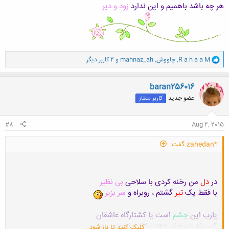
هر چه باشد باهمیم و این ندارد
زود و دیر
و
R a h a a M
,
چاووش
,
mahnaz_ah
و 2 کاربر دیگر
ا
ک
ن
baran256016
ش
عضو جدید
کاربر ممتاز
ه
ا
:
#8
Aug 2, 2015
*zahedan گفت:
در
دل
من رخنه کردی با سلاحی
بی نظیر
با فقط یک
تیر
گشتم ، روبراه و
سر بزیر
یارب این
چشم
است یا کشتارگاه عاشقان
کس ندیدم جان دهد ،با
نیزه
از جنس
حریر
کلیک کنید تا باز شود...