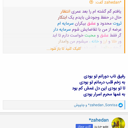
*zahedan گفت:
یافتم گم گشته ام را بعد عمری
انتظار
حال در حفظ وجودش بایدم یک
ابتکار
ثروت
محدود و
عشق
بیکران
سرمایه ام
عرضه از من با تقاضایش شوم
سرمایه دار
گر فقط
عشق
و
محبت
خواست دارم تا ابد
ور
طلا
و
ارز
و
خانه ،
میشوم من
وامدار
گرچه
مخ
لو
طی
ازین دو هر دو را راضی کند
کلیک کنید تا باز شود...
لیک باید در صد
عشق و صفا
باشد
هزار
رفیق ناب دورانم تو بودی
به زخم قلب درمانم تو بودی
تا تو بودی این دل غمش کم بود
به غمها محرم اسرار بودی
و
Sonrisa
,
*zahedan
و
چاووش
ا
ک
ن
*zahedan
ش
عضو جدید
کاربر ممتاز
ه