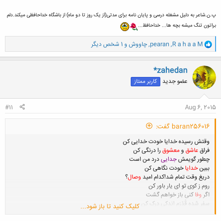
پ.ن.شاعر به دلیل مشغله درسی و پایان نامه برای مدتی(از یک روز تا دو ماه) از باشگاه خداحافظی میکند.دلم
براتون تنگ میشه بچه ها... خداحافظ...
و
R a h a a M
,
pearan
,
چاووش
و 1 شخص دیگر
ا
ک
ن
*zahedan
ش
عضو جدید
کاربر ممتاز
ه
ا
:
#11
Aug 6, 2015
baran256016 گفت:
وقتش رسیده خدایا خودت خدایی کن
فراق
عاشق
و
معشوق
را درنگی کن
چطور گویمش
جدایی
درد من است
ببین
خدایا
خودت نگاهی کن
دریغ وقت تمام شد!کدام امید
وصال
؟
روم ز کوی تو ای یار باور کن
اگر
وفا
کنی باز خواهم گشت
سفر شده قَدَرَم اندکی درک کن
کلیک کنید تا باز شود...
یک روز باز میگردم از ان شهر بی کسی