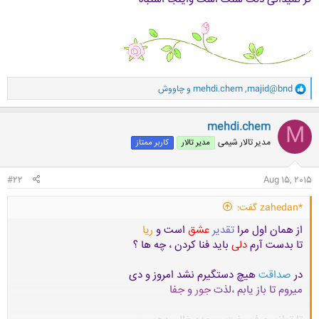
و
majid@bnd
,
mehdi.chem
و
چاووش
ا
ک
ن
mehdi.chem
M
ش
مدیر تالار شیمی
مدیر تالار
کاربر ممتاز
ه
ا
:
#22
Aug 15, 2015
*zahedan گفت:
از همان اول مرا
تقدیر
عشق
است و
ریا
تا بدست آرم
دلی
باید فنا کردن ، چه ها ؟
در
صداقت
هیچ دستگیرم نشد امروز و دی
میروم تا باز یابم ،لذت
جور
و
جفا