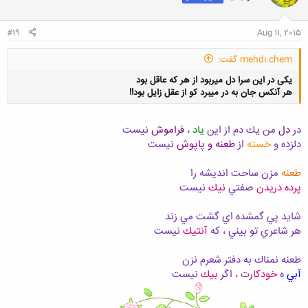
ا
:
#19
Aug 11, 2015
mehdi.chem گفت:
یکی در این سرا دل میربود از هر که عاقل بود
هر آنکس جان به در میبرد کو از عقل زایل بود!!
در
دل
من يك دم از اين
ياد
،
فراموش
نيست
دلزده و
خسته
از
طعنه و پاپوش
نيست
کلیک کنید تا باز شود...
طعنه
مزن ساحت انديشه را
پرده دريدن
صفتي
نيك
نيست
شايد پي گمشده اي گشت مي زند
هر شاعري تو بيني ، كه
آنتيك
نيست
طعنه نمناك به دفتر شعرم نزن
آبي
ه
خودكار
ت ، اگر
بيك
نيست