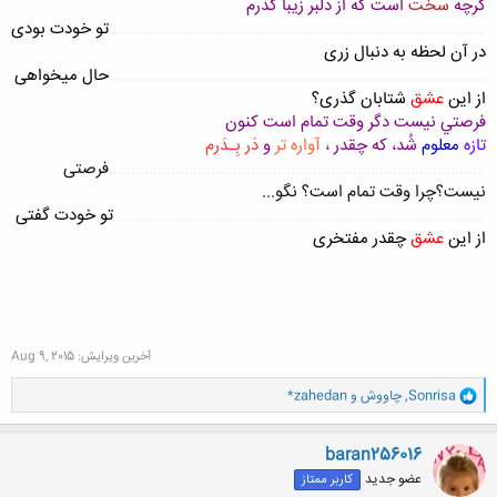
گرچه
سخت
است که از دلبر زيبا گذرم
.....................................................................................
تو خودت بودی
در آن لحظه به دنبال زری
.....................................................................................
حال میخواهی
از این
عشق
شتابان گذری؟
فرصتي نيست دگر وقت تمام است کنون
تازه
معلوم
شُد، كه چقدر ،
آواره تر
و
دَر بِـدَرم
.....................................................................................
فرصتی
نیست؟چرا وقت تمام است؟ نگو...
..................................................................................
..
تو خودت گفتی
از این
عشق
چقدر مفتخری
آخرین ویرایش:
Aug 9, 2015
و
Sonrisa
,
چاووش
و
*zahedan
ا
ک
ن
baran256016
ش
عضو جدید
کاربر ممتاز
ه