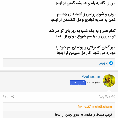
من و نگاه به راه و همیشه گفتن از اینجا
آبي
ه
خودكار
ت ، اگر
بيك
نيست
تویی و شوق پریدن ز آشیانه ی چشمم
غمی به هدیه نهادی و دل شکستن از اینجا
تمام عمر و به یک شب به زیر پای تو سر شد
تو میروی و مرا هم شروع مردن از اینجا
مبر گمان که برفتی و برده ای غم خود را
دوباره می شود آغاز دل سپردن از اینجا
و
چاووش
ا
ک
ن
*zahedan
ش
عضو جدید
کاربر ممتاز
ه
ا
:
#21
Aug 11, 2015
mehdi.chem گفت:
تویی مسافر و مقصد به سوی رفتن از اینجا