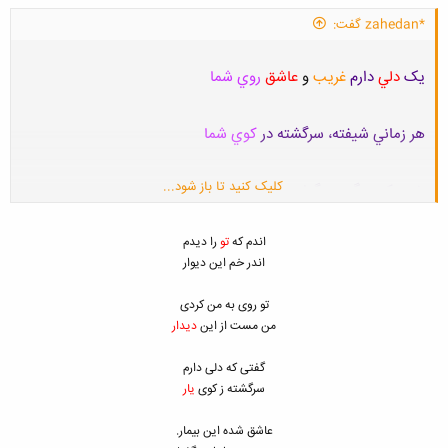
*zahedan گفت:
يک
دلي
دارم
غريب
و
عاشق
روي شما
هر زماني شيفته، سرگشته در
کوي شما
کلیک کنید تا باز شود...
خون که ميگردد برگهايم بنام عشق و ناز
اندم که
تو
را دیدم
از رگ گردن هدايت ميشود
سوي شما
اندر خم این دیوار
تا شود تزريق انواع
محبت
در فضا
تو روی به من کردی
من مست از این
دیدار
بوسه ها دارم شناور بر لب
جوي شما
گفتی که دلی دارم
سرگشته ز کوی
یار
عاشق شده این بیمار.