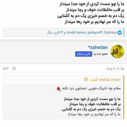
ما را چو مست کردی از خود جدا مینداز
بر قلب عاشقانت خوف و رجا مینداز
من نه آنم که دگر دل به خرابات دهم
یک دم به خصم خیزی یک دم به آشنایی
گرچه
سخت
است که از دلبر زيبا گذرم
ما را که سر نهادیم بر خود رها مینداز
فرصتي نيست دگر وقت تمام است کنون
و
Sonrisa
,
gelayor14
,
modir banoo
و 3 کاربر دیگر
تازه
معلوم
شُد، كه چقدر ،
آواره تر
و
دَر بِـدَرم
ا
ک
ن
*zahedan
ش
عضو جدید
کاربر ممتاز
ه
ا
:
#13
Aug 7, 2015
mehdi.chem گفت:
سلام چه تاپیک خوبی. دستتون درد نکنه
ما را چو مست کردی از خود جدا مینداز
بر قلب عاشقانت خوف و رجا مینداز
یک دم به خصم خیزی یک دم به آشنایی
ما را که سر نهادیم بر خود رها مینداز
کلیک کنید تا باز شود...