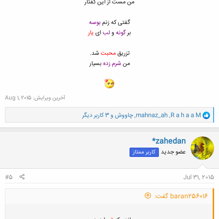
من مست از این گفتار
گفتی که زنم
بوسه
بر
گونه
و
لب
ای
یار
تزریق
محبت
شد.
من
شرم زده
بسیار
آخرین ویرایش:
Aug 1, 2015
و
R a h a a M
,
mahnaz_ah
,
چاووش
و 3 کاربر دیگر
ا
ک
ن
*zahedan
ش
عضو جدید
کاربر ممتاز
ه
ا
:
#5
Jul 31, 2015
baran256016 گفت: