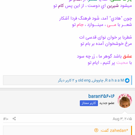
در
کوه کندن درنگ کن فرهاد!
میشود
شیرین
اي دوست ، از این پس
کام
تو
.....................................................................................................
........
دیریست
ک دلبر شیرین فدای توست
چون "هادي" آمد، شَود فرهنگ فردا آشکار
شعــر با
مــی
، مینــوازد ،
جام
تو
این
بود راز شعر و دلدادگی عزیز
.....................................................................................................
.......
یک
حرف از اول هر مصرع نام توست
مُطربا بر خوان نوای قدسی ات
مرغ خوشخوان آمده بر بام تو
عشق
باشد گوهر ما ، زَر چه سود
با
محبت
پر کنیم ، ایام تو
و
R a h a a M
,
چاووش
,
old eng
و 2 کاربر دیگر
ا
ک
ن
baran256016
ش
عضو جدید
کاربر ممتاز
ه
ا
:
#10
Aug 3, 2015
*zahedan گفت: