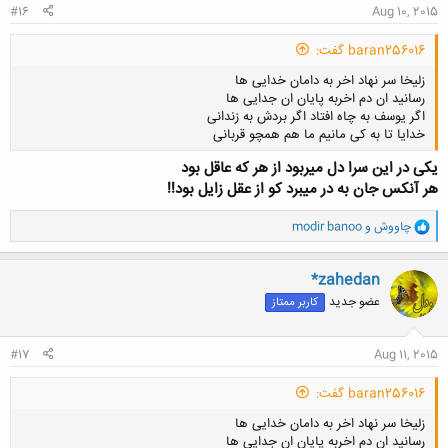
#16
Aug 10, 2015
baran256016 گفت:
زلیخا سر نهاد اخر به دامان خدایی ها
رسانید ان دم اخربه پایان ان جدایی ها
اگر یوسف به چاه افتاد اگر بردش به زندانی
خدایا تا به کی مانیم ما هم همچو قربانی
یکی در این سرا دل میربود از هر که عاقل بود
هر آنکس جان به در میبرد کو از عقل زایل بود!!
کلیک کنید تا باز شود...
و
چاووش
و
modir banoo
ا
ک
ن
*zahedan
ش
عضو جدید
کاربر ممتاز
ه
ا
:
#17
Aug 11, 2015
baran256016 گفت:
زلیخا سر نهاد اخر به دامان خدایی ها
رسانید ان دم اخربه پایان ان جدایی ها