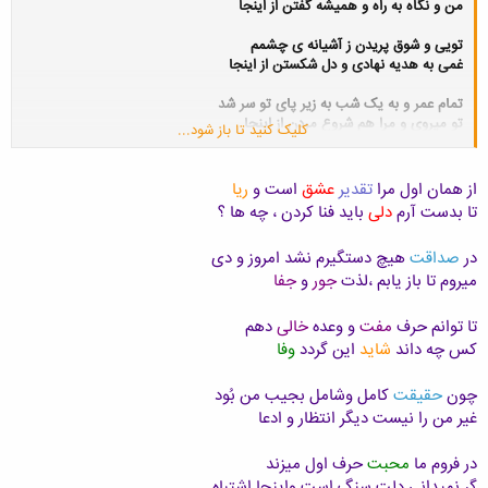
من و نگاه به راه و همیشه گفتن از اینجا
تویی و شوق پریدن ز آشیانه ی چشمم
غمی به هدیه نهادی و دل شکستن از اینجا
تمام عمر و به یک شب به زیر پای تو سر شد
تو میروی و مرا هم شروع مردن از اینجا
کلیک کنید تا باز شود...
مبر گمان که برفتی و برده ای غم خود را
دوباره می شود آغاز دل سپردن از اینجا
از همان اول مرا
تقدیر
عشق
است و
ریا
تا بدست آرم
دلی
باید فنا کردن ، چه ها ؟
در
صداقت
هیچ دستگیرم نشد امروز و دی
میروم تا باز یابم ،لذت
جور
و
جفا
تا توانم حرف
مفت
و وعده
خالی
دهم
کس چه داند
شاید
این گردد
وفا
چون
حقیقت
کامل وشامل بجیب من بُود
غیر من را نیست دیگر انتظار و ادعا
در فروم ما
محبت
حرف اول میزند
گر نمیدانی دلت سنگ است واینجا اشتباه