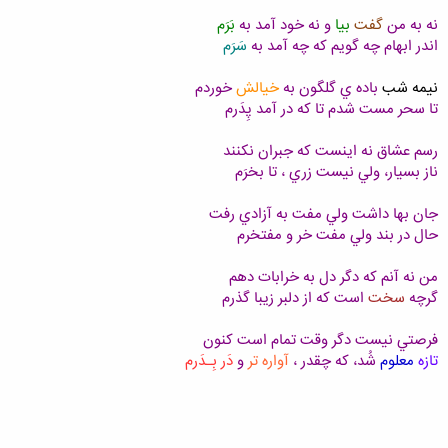
من را به شوق باز دیدت امیدوار کن
رفتم نگو فقط یارم وفا نداشت
نه به من
گفت
بيا
و نه خود آمد به
بَرَم
یک روز باز خواهم گشت فقط
صبر
کن...
اندر ابهام چه گويم که چه آمد به
سَرَم
نيمه شب
باده ي گلگون به
خيالش
خوردم
پ.ن.شاعر به دلیل مشغله درسی و پایان نامه برای مدتی(از یک روز تا دو ماه) از باشگاه خداحافظی
تا سحر مست شدم تا که در آمد پِدَرم
میکند.دلم براتون تنگ میشه بچه ها... خداحافظ...
رسم عشاق نه اينست که جبران نکنند
ناز بسيار، ولي نيست زري ، تا بخرَم
جان بها داشت ولي مفت به آزادي رفت
حال در بند ولي مفت خر و مفتخرم
من نه آنم که دگر دل به خرابات دهم
گرچه
سخت
است که از دلبر زيبا گذرم
فرصتي نيست دگر وقت تمام است کنون
تازه
معلوم
شُد، كه چقدر ،
آواره تر
و
دَر بِـدَرم