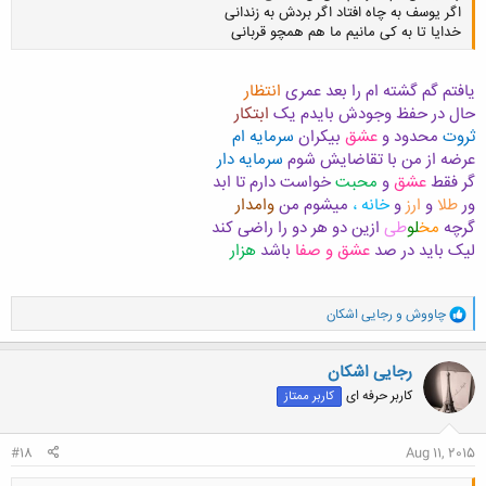
اگر یوسف به چاه افتاد اگر بردش به زندانی
خدایا تا به کی مانیم ما هم همچو قربانی
یافتم گم گشته ام را بعد عمری
انتظار
حال در حفظ وجودش بایدم یک
ابتکار
کلیک کنید تا باز شود...
ثروت
محدود و
عشق
بیکران
سرمایه ام
عرضه از من با تقاضایش شوم
سرمایه دار
گر فقط
عشق
و
محبت
خواست دارم تا ابد
ور
طلا
و
ارز
و
خانه ،
میشوم من
وامدار
گرچه
مخ
لو
طی
ازین دو هر دو را راضی کند
لیک باید در صد
عشق و صفا
باشد
هزار
و
چاووش
و
رجایی اشکان
ا
ک
ن
رجایی اشکان
ش
کاربر حرفه ای
کاربر ممتاز
ه
ا
:
#18
Aug 11, 2015