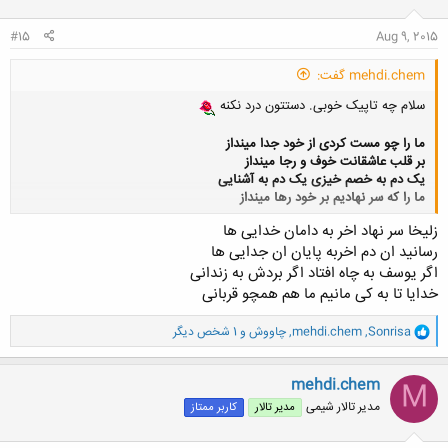
ا
:
#15
Aug 9, 2015
mehdi.chem گفت:
سلام چه تاپیک خوبی. دستتون درد نکنه
ما را چو مست کردی از خود جدا مینداز
بر قلب عاشقانت خوف و رجا مینداز
یک دم به خصم خیزی یک دم به آشنایی
ما را که سر نهادیم بر خود رها مینداز
زلیخا سر نهاد اخر به دامان خدایی ها
کلیک کنید تا باز شود...
رسانید ان دم اخربه پایان ان جدایی ها
اگر یوسف به چاه افتاد اگر بردش به زندانی
خدایا تا به کی مانیم ما هم همچو قربانی
و
Sonrisa
,
mehdi.chem
,
چاووش
و 1 شخص دیگر
ا
ک
ن
mehdi.chem
M
ش
مدیر تالار شیمی
مدیر تالار
کاربر ممتاز
ه
ا
: