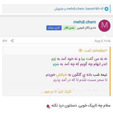
و
baran256016
,
mehdi.chem
و
چاووش
ا
ک
ن
mehdi.chem
M
ش
مدیر تالار شیمی
مدیر تالار
کاربر ممتاز
ه
ا
:
#12
Aug 7, 2015
*zahedan گفت:
نه به من
گفت
بيا
و نه خود آمد به
بَرَم
اندر ابهام چه گويم که چه آمد به
سَرَم
نيمه شب
باده ي گلگون به
خيالش
خوردم
تا سحر مست شدم تا که در آمد پِدَرم
رسم عشاق نه اينست که جبران نکنند
کلیک کنید تا باز شود...
ناز بسيار، ولي نيست زري ، تا بخرَم
سلام چه تاپیک خوبی. دستتون درد نکنه
جان بها داشت ولي مفت به آزادي رفت
حال در بند ولي مفت خر و مفتخرم