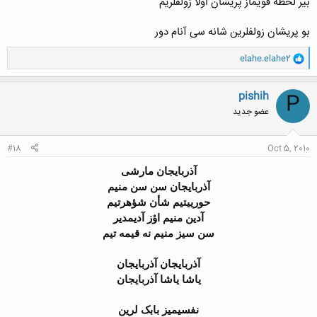
بیر لحظه قویماز پریشان اولا زولفلریم
بو پریشان زولفلرین شانه سی آنام دور
و
elahe.elahe2
ا
ک
ن
pishih
P
ش
عضو جدید
ه
ا
:
#18
Oct 5, 2010
آذربایجان مارشی
آذربایجان سن سن منیم
حورییتیم شأن شؤهرتیم
آدین منیم اؤز آدیمدیر
سن سیز منیم نه قیمه تیم
آذربایجان آذربایجان
یاشا یاشا آذربایجان
نفسیمیز بابک لرین