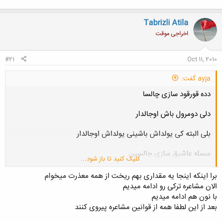
Tabrizli Atila
اخراجی موقت
#21
Oct 11, 2010
ayja گفت:
دده قورقود سازی چالسا
دلی دومرول باش اوجالدار
بلی البته کی یولداش باشینی یولداش اوجالدار
سسله عاشیق سازی چالسین
کلیک کنید تا باز شود...
سسیمیز بیرده اوجالسین
برا اینکه اینجا یه مقداری بهم ریخت از همه معذرت میخوام
الان مشاعره ترکی رو ادامه میدیم
اویناماق لیزگییه دؤنسون
با نون هم ادامه میدیم
بعد از این لطفا همه از قوانین مشاعره پیروی کنند
کاس شوشم گوزگویه دؤنسون