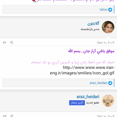
و
tatoo
ا
ک
ن
گلابتون
ش
مدیر بازنشسته
ه
ا
:
#2
Dec 10, 2009
موفق باشي آراز جان...بسم الله
حيف كه من اصلا زبان زيبا و شيرين آزري رو بلد نيستم
http://www.www.www.iran-
eng.ir/images/smilies/icon_gol.gif
و
araz_heidari
ا
ک
ن
araz_heidari
ش
عضو جدید
کاربر ممتاز
ه
ا
:
#3
Dec 10, 2009