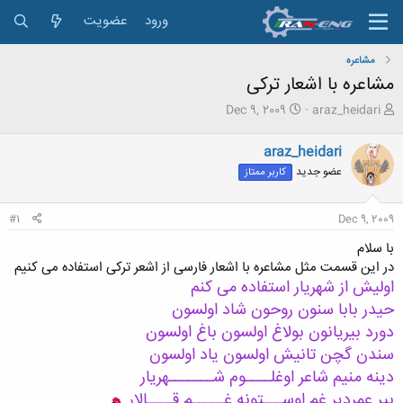
ورود
عضویت
مشاعره
مشاعره با اشعار ترکی
ش
ت
Dec 9, 2009
araz_heidari
ر
ا
و
ر
araz_heidari
ع
ی
عضو جدید
کاربر ممتاز
ک
خ
ن
ش
ن
ر
#1
Dec 9, 2009
د
و
ه
ع
با سلام
م
در این قسمت مثل مشاعره با اشعار فارسی از اشعر ترکی استفاده می کنیم
و
اولیش از شهریار استفاده می کنم
ض
و
حیدر بابا سنون روحون شاد اولسون
ع
دورد بیریانون بولاغ اولسون باغ اولسون
سندن گچن تانیش اولسون یاد اولسون
دینه منیم شاعر اوغلــــوم شـــــــهریار
بیر عمردیر غم اوســـتونه غـــــم قــــالار