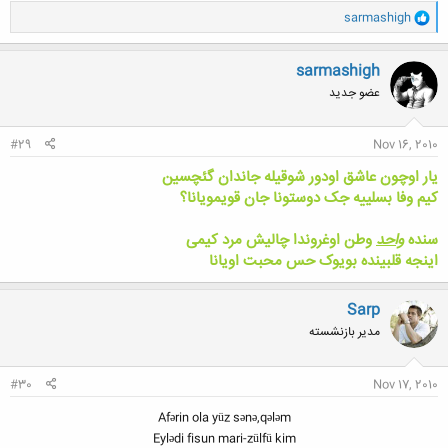
و
sarmashigh
ا
ک
ن
sarmashigh
ش
عضو جدید
ه
ا
:
#29
Nov 16, 2010
یار اوچون عاشق اودور شوقیله جاندان گئچسین
کیم وفا بسلییه جک دوستونا جان قویمویانا؟
سنده
واحد
وطن اوغروندا چالیش مرد کیمی
اینجه قلبینده بویوک حس محبت اویانا
Sarp
مدیر بازنشسته
#30
Nov 17, 2010
Afərin ola yüz sənə,qələm
Eylədi fisun mari-zülfü kim