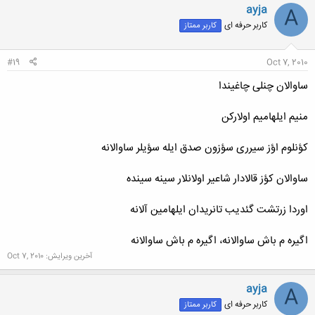
ayja
A
کاربر حرفه ای
کاربر ممتاز
#19
Oct 7, 2010
ساوالان چنلی چاغیندا
منیم ایلهامیم اولارکن
کؤنلوم اؤز سیرری سؤزون صدق ایله سؤیلر ساوالانه
ساوالان کؤز قالادار شاعیر اولانلار سینه سینده
اوردا زرتشت گئدیب تانریدان ایلهامین آلانه
اگیره م باش ساوالانه، اگیره م باش ساوالانه
آخرین ویرایش:
Oct 7, 2010
ayja
A
کاربر حرفه ای
کاربر ممتاز