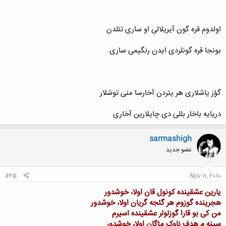
اولدوم قره گون آيريلالی او ساری تئلدن
بونجا قره گونلردی ایدن رنگيمی ساری
گؤز ياشلاری هر يئردن آخارسا منی توشلار
دريايه باخار بللی دی چايلارين آخاری
sarmashigh
عضو جدید
#25
Nov 11, 2010
یارین عشقینده کونول قان اولا، خوشدور
هجرینده گوزوم هر گئجه گریان اولا، خوشدور
من کی بو قارا گوزلولر عشقینده اسیرم
سینه م هدف ناوک مژگان اولا، خوشدور