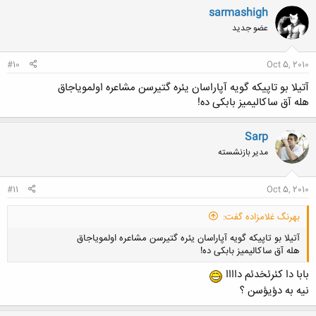
sarmashigh
عضو جدید
#10
Oct 5, 2010
آتیلا بو تاپیکه گویه آپاراسان یئره گتیرسن مشاعره اولمویاجاق
هله آق ساکالیمیز بابکی ده!
Sarp
مدیر بازنشسته
#11
Oct 5, 2010
بهرنگ غلامزاده گفت:
آتیلا بو تاپیکه گویه آپاراسان یئره گتیرسن مشاعره اولمویاجاق
هله آق ساکالیمیز بابکی ده!
بابا دا کئرئخدئم داااا
نیه به دؤیؤسن ؟