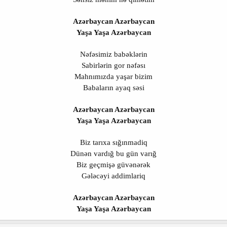
Azərbaycan Azərbaycan
Yaşa Yaşa Azərbaycan
Nəfəsimiz babəklərin
Sabirlərin gor nəfəsı
Mahnımızda yaşar bizim
Babaların ayaq səsi
Azərbaycan Azərbaycan
Yaşa Yaşa Azərbaycan
Biz tarıxa sığınmadiq
Dünən vardığ bu gün varığ
Biz geçmişə güvənərək
Gələcəyi addimlariq
Azərbaycan Azərbaycan
Yaşa Yaşa Azərbaycan