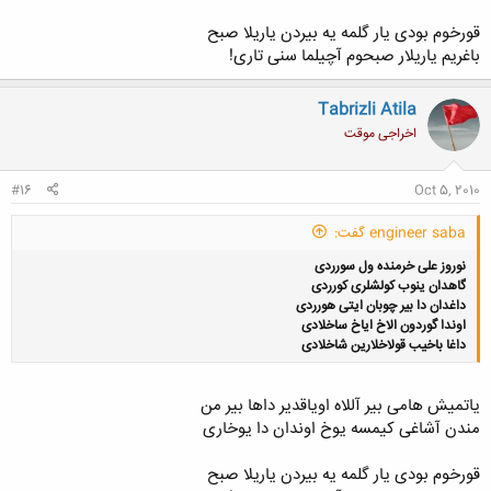
قورخوم بودی يار گلمه يه بيردن ياريلا صبح
باغريم ياريلار صبحوم آچيلما سنی تاری!
Tabrizli Atila
اخراجی موقت
#16
Oct 5, 2010
engineer saba گفت:
نوروز علی خرمنده ول سورردی
گاهدان ینوب کولشلری کورردی
داغدان دا بیر چوبان ایتی هورردی
اوندا گوردون الاخ ایاخ ساخلادی
داغا باخیب قولاخلارین شاخلادی
ياتميش هامی بير آللاه اوياقدير داها بير من
مندن آشاغی کيمسه يوخ اوندان دا يوخاری
قورخوم بودی يار گلمه يه بيردن ياريلا صبح