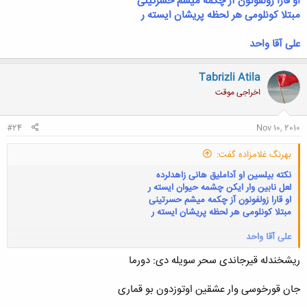
او قارا زولفونون آز چکمه میشم حسرتینی
مبتلا کونلومی هر لحظه پریشان ایسته ر
علی آقا واحد
Tabrizli Atila
اخراجی موقت
#24
Nov 10, 2010
بهرنگ غلامزاده گفت:
نکته بیلسین او آداملیق هانی زاهدلرده
لعل نابین وار ایکن چشمه حیوان ایسته ر
او قارا زولفونون آز چکمه میشم حسرتینی
مبتلا کونلومی هر لحظه پریشان ایسته ر
علی آقا واحد
ريشخندله قيرجاندی سحر سويله دی: دورما
کلیک کنید تا باز شود...
جان قورخوسی وار عشقين اوتوزدون بو قماری