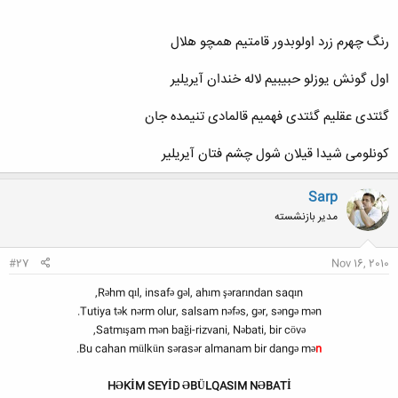
رنگ چهرم زرد اولوبدور قامتیم همچو هلال
اول گونش یوزلو حبیبیم لاله خندان آیریلیر
گئتدی عقلیم گئتدی فهمیم قالمادی تنیمده جان
کونلومی شیدا قیلان شول چشم فتان آیریلیر
Sarp
مدیر بازنشسته
#27
Nov 16, 2010
Rəhm qıl, insafə gəl, ahım şərarından saqın,
Tutiya tək nərm olur, salsam nəfəs, gər, səngə mən.
Satmışam mən baği-rizvani, Nəbati, bir cövə,
.
Bu cahan mülkün sərasər almanam bir dangə mə
n
HƏKİM SEYİD ƏBÜLQASIM NƏBATİ