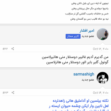
نیچون آه ایله دین ای بلبل نالان وطن
قوی وئره ک سس سسه باهم اوخویاق بیرده کوراوغلو دلی سینده ن
یادووا دوشدی مگر حال پریشان وطن
خس و خاشاك باسیب گلشنی گل لر سارالیب
هجه رین قوچ نبی سینده ن
نیه بو حاله قالیب بس بو گلستان وطن
امیر افشار
عضو جدید
کاربر ممتاز
#22
Oct 12, 2010
من گدیرم آدیم غالییر دوستلار منی هاتیرلاسین
گونول گلیر بایر الور دوستلار منی هاترلاسین
sarmashigh
عضو جدید
#23
Oct 14, 2010
نکته بیلسین او آداملیق هانی زاهدلرده
لعل نابین وار ایکن چشمه حیوان ایسته ر