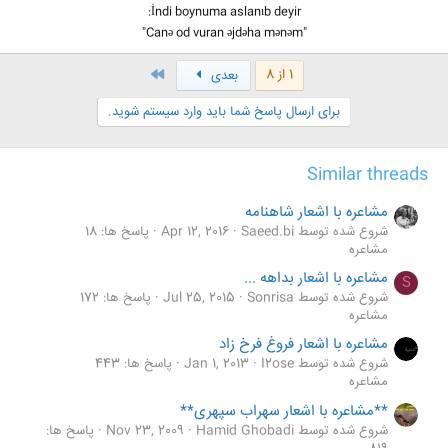
İndi boynuma aslanıb deyir:
"Canə od vuran əjdəha mənəm"
آخر
1 از 8
بعدی
برای ارسال پاسخ شما باید وارد سیستم شوید.
Similar threads
مشاعره با اشعار شاهنامه
شروع شده توسط Saeed.bi
Apr 12, 2016
پاسخ ها: 18
مشاعره
مشاعره با اشعار بداهه ...
S
شروع شده توسط Sonrisa
Jul 25, 2015
پاسخ ها: 172
مشاعره
مشاعره با اشعار فروغ فرخ زاد
شروع شده توسط I2ose
Jan 1, 2013
پاسخ ها: 443
مشاعره
**مشاعره با اشعار سهراب سپهری**
شروع شده توسط Hamid Ghobadi
Nov 23, 2009
پاسخ ها: