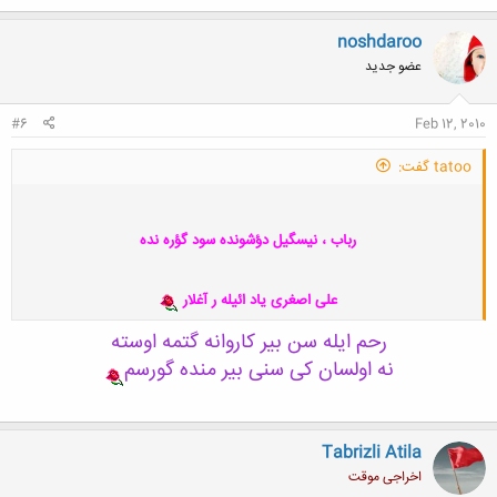
ک
ن
noshdaroo
ش
عضو جدید
ه
ا
:
#6
Feb 12, 2010
tatoo گفت:
رباب ، نیسگیل دؤشونده سود گؤره نده
علی اصغری یاد ائیله ر آغلار
رحم ایله سن بیر کاروانه گتمه اوسته
نه اولسان کی سنی بیر منده گورسم
Tabrizli Atila
اخراجی موقت