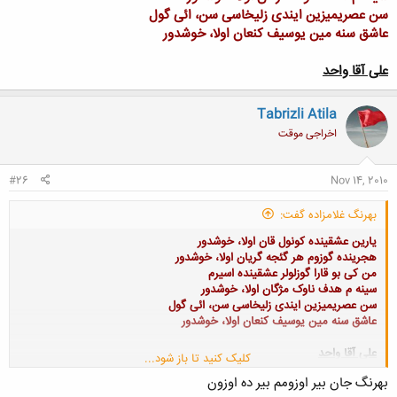
سن عصریمیزین ایندی زلیخاسی سن، ائی گول
عاشق سنه مین یوسیف کنعان اولا، خوشدور
علی آقا واحد
Tabrizli Atila
اخراجی موقت
#26
Nov 14, 2010
بهرنگ غلامزاده گفت:
یارین عشقینده کونول قان اولا، خوشدور
هجرینده گوزوم هر گئجه گریان اولا، خوشدور
من کی بو قارا گوزلولر عشقینده اسیرم
سینه م هدف ناوک مژگان اولا، خوشدور
سن عصریمیزین ایندی زلیخاسی سن، ائی گول
عاشق سنه مین یوسیف کنعان اولا، خوشدور
علی آقا واحد
کلیک کنید تا باز شود...
بهرنگ جان بیر اوزومم بیر ده اوزون