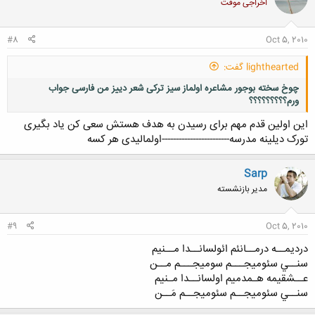
اخراجی موقت
ه
ا
:
#8
Oct 5, 2010
lighthearted گفت:
چوخ سخته بوجور مشاعره اولماز سیز ترکی شعر دییز من فارسی جواب
ورم؟؟؟؟؟؟؟؟؟
این اولین قدم مهم برای رسیدن به هدف هستش سعی کن یاد بگیری
تورک دیلینه مدرسه------------------------اولمالیدی هر کسه
Sarp
کلیک کنید تا باز شود...
مدیر بازنشسته
#9
Oct 5, 2010
درديمــه درمــانئم ائولسانــدا مــنيم
سنــي سئومیجـــم سوميجـــم مــن
عــشقيمه هـمدميم اولسانــدا مـنيم
سنــي سئوميجــم سئوميجــم مَــن