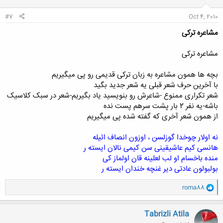
#7
Oct 4, 2010
مشاعره ترکی
مشاعره ترکی
بچه ها همون مشاعره به زبان ترکی قدیمی رو پی میگیریم
با آخرین حرف شعر قبلی یه شعر جدید بگید
شعر تکراری ممنوع -شاعرش رو بنویسید یاد بگیریم-شعر در سبک کلاسیک
باشه-یه نفر 2 بار پشت سرهم پست نده
از همون شعر آخری که گفته شده پی میگیریم
نه اولار چوخدا گوزلسن ، اوزون انصاف ائیله
هانسی کیم عاشیقینی سن کیمی نالان ایسته ر
منده باخسام او لب لعلینه قان اولماز کی
بولبولون عادتی دیر غنچه خندان ایسته ر
و
roma88
ا
ک
ن
Tabrizli Atila
ش