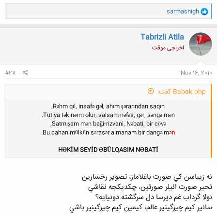
و
sarmashigh
ا
ک
ن
Tabrizli Atila
ش
اخراجی موقت
ه
ا
:
#28
Nov 16, 2010
Babak.php گفت:
Rəhm qıl, insafə gəl, ahım şərarından saqın,
Tutiya tək nərm olur, salsam nəfəs, gər, səngə mən.
Satmışam mən baği-rizvani, Nəbati, bir cövə,
.
Bu cahan mülkün sərasər almanam bir dangə mə
n
HƏKİM SEYİD ƏBÜLQASIM NƏBATİ
نه زيباسن کي صورت باغلاماز، تصوير رخسارين
تحير صورت ائيلر صورتين، چکديکجه نقاشي
نولا گرداب غم ديرسا دل سرگشته دونيايه؟
سانير کيم چيزگينير عالم، کيمين کيم چيزگينير باشي