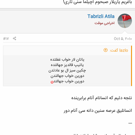
باغريم ياريلار صبحوم آچيلما سنی تاری!
Tabrizli Atila
اخراجی موقت
#17
Oct 5, 2010
lazlo گفت:
یاتان لار خواب غفلتده
یاتیپ قالدیز جهالتده
چکین سیز ال بو عادتدن
دورین خواب جهالتدن
دورین خواب جهالتد
ن
نئجه دئیم که انسانام آنام برابرینده
کلیک کنید تا باز شود...
انسانلیق عرصه سنین دانه سی آنام دور
---