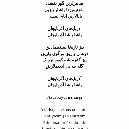
صابیرلرین گور نفسی
ماهنیمیزدا یاشار بیزیم
بابالارین آیاق سسی
آذربایجان آذربایجان
یاشا یاشا آذربایجان
بیز تاریخا سیغینمادیق
دونه ن واریق بو گون واریق
بیز گئچمیشه گووه نره ک
گله جه یی آددیملاریق
آذربایجان آذربایجان
یاشا یاشا آذربایجان
Azərbaycan marşı
Azərbaycan sənsən mənim
Hüriyətim şan şührətim
Adın mənim öz adım dır
Sənsiz mənim nə qimətim