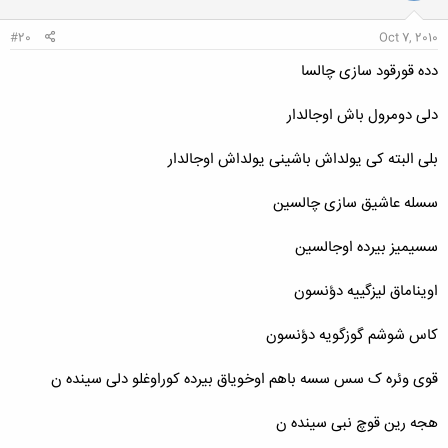
#20
Oct 7, 2010
دده قورقود سازی چالسا
دلی دومرول باش اوجالدار
بلی البته کی یولداش باشینی یولداش اوجالدار
سسله عاشیق سازی چالسین
سسیمیز بیرده اوجالسین
اویناماق لیزگییه دؤنسون
کاس شوشم گوزگویه دؤنسون
قوی وئره ک سس سسه باهم اوخویاق بیرده کوراوغلو دلی سینده ن
هجه رین قوچ نبی سینده ن