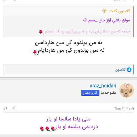
گلابتون گفت:
موفق باشي آراز جان...بسم الله
حيف كه من اصلا زبان زيبا و شيرين آزري رو بلد نيستم
نه من بولدوم کی سن هارداسن
نه سن بولدون کی من هاردایام
و
گلابتون
ا
ک
ن
araz_heidari
ش
عضو جدید
کاربر ممتاز
ه
ا
:
#4
Dec 11, 2009
منی یادا سالسا او یار
دردیمی بیلسه او یار