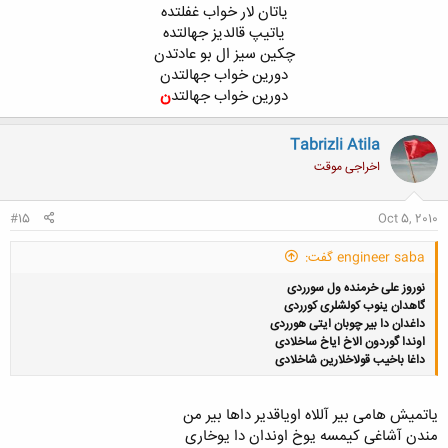
یاتان لار خواب غفلتده​
یاتیپ قالدیز جهالتده​
چکین سیز ال بو عادتدن​
دورین خواب جهالتدن​
دورین خواب جهالتد
ن
Tabrizli Atila
اخراجی موقت
#15
Oct 5, 2010
engineer saba گفت:
نوروز علی خرمنده ول سورردی
گاهدان ینوب کولشلری کورردی
داغدان دا بیر چوبان ایتی هورردی
اوندا گوردون الاخ ایاخ ساخلادی
داغا باخیب قولاخلارین شاخلادی
ياتميش هامی بير آللاه اوياقدير داها بير من
مندن آشاغی کيمسه يوخ اوندان دا يوخاری