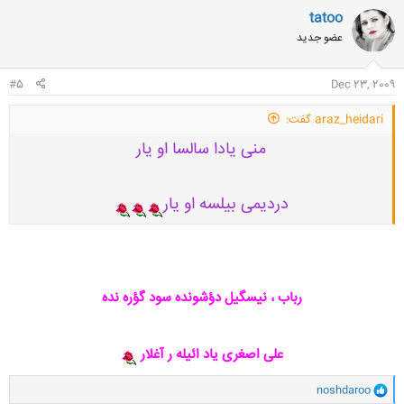
tatoo
عضو جدید
#5
Dec 23, 2009
araz_heidari گفت:
منی یادا سالسا او یار
دردیمی بیلسه او یار
رباب ، نیسگیل دؤشونده سود گؤره نده
علی اصغری یاد ائیله ر آغلار
و
noshdaroo
ا