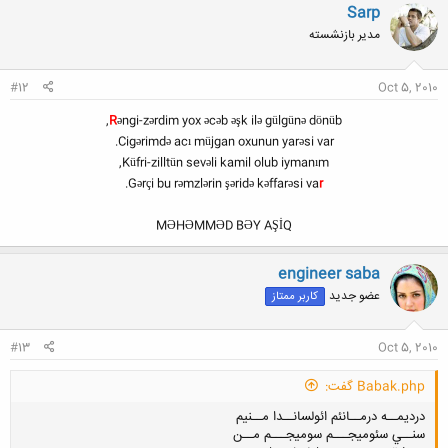
Sarp
کلیک کنید تا باز شود...
مدیر بازنشسته
#12
Oct 5, 2010
R
əngi-zərdim yox əcəb əşk ilə gülgünə dönüb,
Cigərimdə acı müjgan oxunun yarəsi var.
Küfri-zilltün sevəli kamil olub iymanım,
.
Gərçi bu rəmzlərin şəridə kəffarəsi va
r
MƏHƏMMƏD BƏY AŞİQ
engineer saba
عضو جدید
کاربر ممتاز
#13
Oct 5, 2010
Babak.php گفت:
درديمــه درمــانئم ائولسانــدا مــنيم
سنــي سئومیجـــم سوميجـــم مــن