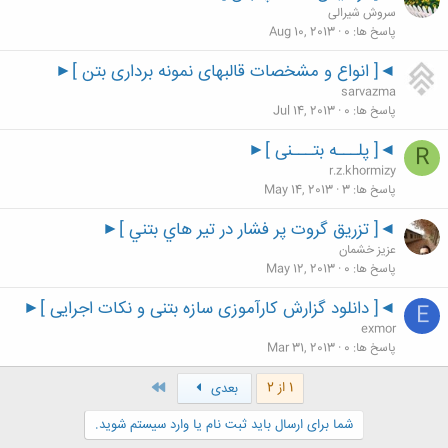
سروش شیرالی
پاسخ ها
0
Aug 10, 2013
◄[ انواع و مشخصات قالبهای نمونه برداری بتن ]►
sarvazma
پاسخ ها
0
Jul 14, 2013
◄[ پلـــه بتـــنی ]►
R
r.z.khormizy
پاسخ ها
3
May 14, 2013
◄[ تزريق گروت پر فشار در تير هاي بتني ]►
عزيز خشمان
پاسخ ها
0
May 12, 2013
◄[ دانلود گزارش کارآموزی سازه بتنی و نکات اجرایی ]►
E
exmor
پاسخ ها
0
Mar 31, 2013
آخر
1 از 2
بعدی
شما برای ارسال باید ثبت نام یا وارد سیستم شوید.