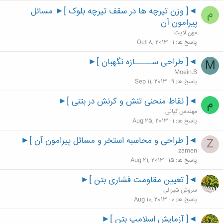
◄[ وزن تیرچه ها در سقف تیرچه بلوک ]► مسائل
م
پيرامون آن
مون لایت
پاسخ ها
1
Oct 8, 2013
◄[ طراحی ســـــازه نگهبان ]►
M
Moein.B
پاسخ ها
9
Sep 11, 2013
◄[ نقاط منحنی تنش و کرنش در بتنی ]►
م
مهندس کیانی
پاسخ ها
1
Aug 25, 2013
◄[ طراحی و محاسبه استخر و مسائل پيرامون آن ]►
Z
zamen
پاسخ ها
15
Aug 21, 2013
◄[ تعیین مقاومت فشاری بتن ]►
سروش شیرالی
پاسخ ها
0
Aug 10, 2013
◄[ آزمایش اسلامپ بتن ]►