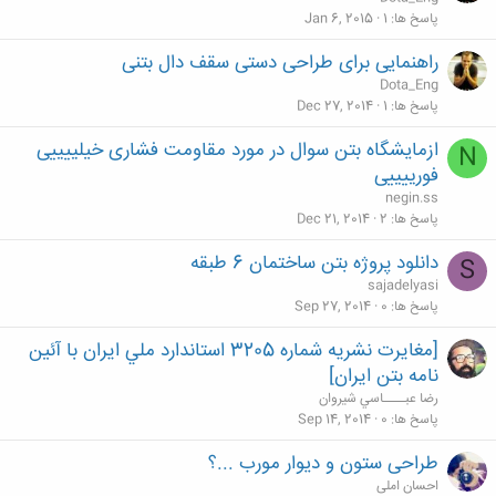
پاسخ ها
1
Jan 6, 2015
راهنمایی برای طراحی دستی سقف دال بتنی
Dota_Eng
پاسخ ها
1
Dec 27, 2014
ازمایشگاه بتن سوال در مورد مقاومت فشاری خیلییییی
N
فورییییی
negin.ss
پاسخ ها
2
Dec 21, 2014
دانلود پروژه بتن ساختمان 6 طبقه
S
sajadelyasi
پاسخ ها
0
Sep 27, 2014
[مغايرت نشريه شماره 3205 استاندارد ملي ايران با آئين
نامه بتن ايران]
رضا عبــــاسي شيروان
پاسخ ها
0
Sep 14, 2014
طراحی ستون و دیوار مورب‌ ...؟
احسان املی