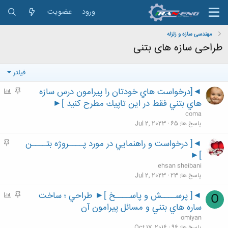
ورود
عضویت
مهندسی سازه و زلزله
طراحی سازه های بتنی
فیلتر
◄[درخواست هاي خودتان را پيرامون درس سازه
م
P
ه
o
هاي بتني فقط در اين تاپيك مطرح كنيد ]►
م
l
coma
l
پاسخ ها
65
Jul 2, 2023
◄[ درخواست و راهنمايي در مورد پــــروژه بتــــن
م
ه
]►
م
ehsan sheibani
پاسخ ها
23
Jul 2, 2023
◄[ پرســــش و پاســــخ ]► طراحي ؛ ساخت
م
P
O
ه
o
ساره هاي بتني و مسائل پيرامون آن
م
l
omiyan
l
پاسخ ها
96
Oct 17, 2016