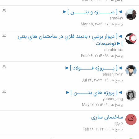
◄[ ســـــازه و بتـــــن ]►
م
ه
sma519
م
پاسخ ها
17
Mar 25, 2014
◄[ ديوار برشي ؛ بادبند فلزي در ساختمان هاي بتني
م
ه
]►توضيحات
م
ebrahim110
پاسخ ها
99
Feb 26, 2014
◄[ پــــروژه فـــــولاد ]►
م
ه
ehsanj3092
م
پاسخ ها
29
Jul 24, 2013
◄[ پروژه هاي بتـــــن ]►
م
ه
yasser_eng
م
پاسخ ها
11
May 12, 2013
ساختمان سازی
ک
کرم@
پاسخ ها
0
Feb 18, 2024