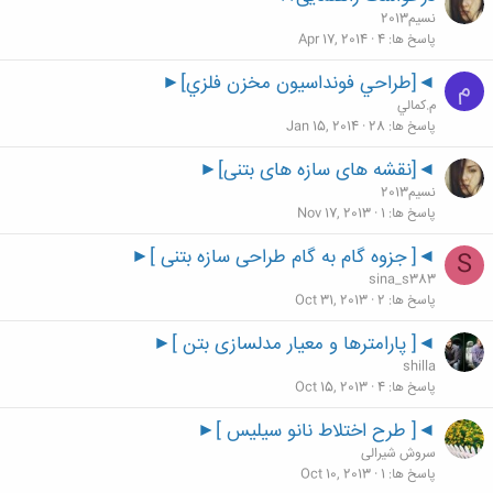
نسیم2013
پاسخ ها
4
Apr 17, 2014
◄[طراحي فونداسيون مخزن فلزي]►
م
م.كمالي
پاسخ ها
28
Jan 15, 2014
◄[نقشه های سازه های بتنی]►
نسیم2013
پاسخ ها
1
Nov 17, 2013
◄[ جزوه گام به گام طراحی سازه بتنی ]►
S
sina_s383
پاسخ ها
2
Oct 31, 2013
◄[ پارامترها و معیار مدلسازی بتن ]►
shilla
پاسخ ها
4
Oct 15, 2013
◄[ طرح اختلاط نانو سیلیس ]►
سروش شیرالی
پاسخ ها
1
Oct 10, 2013