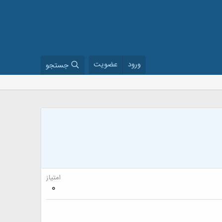
ورود
عضویت
جستجو
امتیاز
0