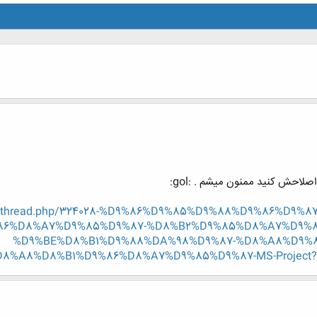
لاحش کنید ممنون میشم . :gol:
/showthread.php/324028-%D9%86%D9%85%D9%88%D9%86%D9
86%D8%A7%D9%85%D9%87-%D8%B2%D9%85%D8%A7%D9%
%D9%BE%D8%B1%D9%88%DA%98%D9%87-%D8%A8%D9%
8%A8%D8%B1%D9%86%D8%A7%D9%85%D9%87-MS-Project?p=