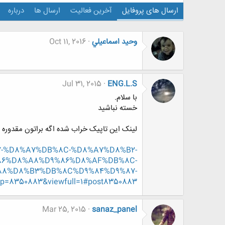
ارسال های پروفایل
آخرین فعالیت
ارسال ها
درباره
وحيد اسماعيلي
Oct 11, 2016
Jul 31, 2015
ENG.L.S
با سلام.
خسته نباشید
لینک این تاپیک خراب شده اگه براتون مقدوره اص
%87-%D8%A7%DB%8C-%D8%A7%D8%B2-
86%D8%A8%D9%86%D8%AF%DB%8C-
88%D8%B3%DB%8C%D9%84%D9%87-
8350883&viewfull=1#post8350883
Mar 25, 2015
sanaz_panel