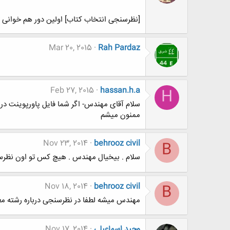
[نظرسنجی انتخاب کتاب] اولین دور هم خوانی تالار 
Mar 20, 2015
Rah Pardaz
Feb 27, 2015
hassan.h.a
H
سلام آقای مهندس- اگر شما فایل پاورپوینت در م
ممنون میشم
Nov 23, 2014
behrooz civil
B
سلام . بیخیال مهندس . هیچ کس تو اون نظرس
Nov 18, 2014
behrooz civil
B
مهندس میشه لطفا در نظرسنجی درباره رشته مع
وحيد اسماعيلي
Nov 17, 2014