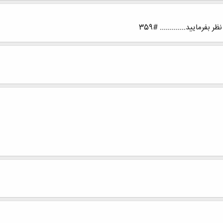
ظر بفرمایید............. #359