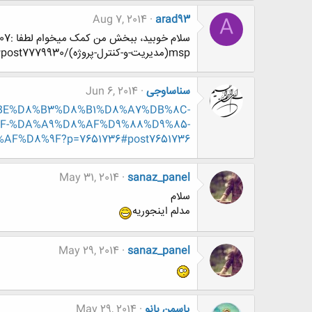
Aug 7, 2014
arad93
A
msp(مديريت-و-كنترل-پروژه)/page7?p=7779930&viewfull=1#post7779930
سناساوجی
Jun 6, 2014
D9%BE%D8%B3%D8%B1%D8%A7%DB%8C-
-%DA%A9%D8%AF%D9%88%D9%85-
%D8%9F?p=7651736#post7651736
May 31, 2014
sanaz_panel
سلام
مدلم اینجوریه
May 29, 2014
sanaz_panel
یاسمن بانو
May 29, 2014