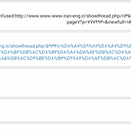
n-eng.ir/showthread.php/593411-%D8%A7%D9%82%D8%A7%
9%D8%B2%DB%8C%D8%B2%D8%A8%DA%AF%DB%8C%D8%AF
85%DB%8C%D9%BE%D8%B3%D9%86%D8%AF%DB%8C%D8%AF