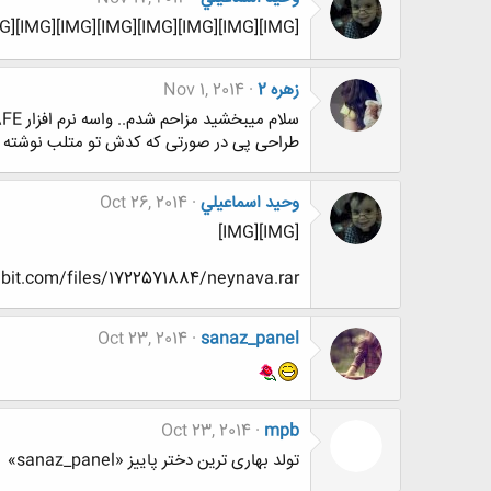
[IMG][IMG][IMG][IMG][IMG][IMG][IMG][IMG]
زهره 2
Nov 1, 2014
سلام میبخشید مزاحم شدم.. واسه نرم افزار SAFE طراحی پی با چه روشی انجام میشه؟؟ روش اجزا محدود؟؟ یعنی چی؟؟
طراحی پی در صورتی که کدش تو متلب نوشته باشه با طراحی با
وحيد اسماعيلي
Oct 26, 2014
[IMG][IMG]
nbit.com/files/1722571884/neynava.rar
Oct 23, 2014
sanaz_panel
Oct 23, 2014
mpb
تولد بهاری ترین دختر پاییز «sanaz_panel»