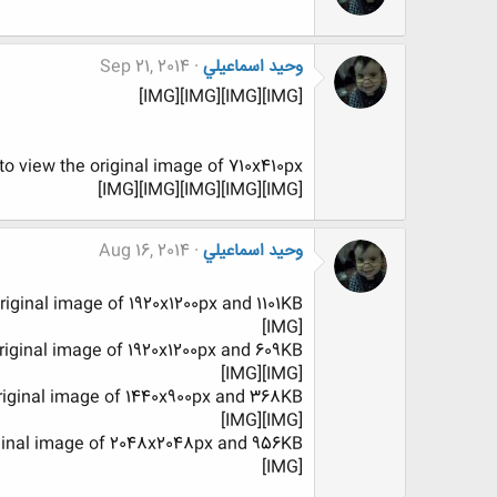
وحيد اسماعيلي
Sep 21, 2014
[IMG][IMG][IMG][IMG]
to view the original image of 710x410px.
[IMG][IMG][IMG][IMG][IMG]
وحيد اسماعيلي
Aug 16, 2014
riginal image of 1920x1200px and 1101KB.
[IMG]
original image of 1920x1200px and 609KB.
[IMG][IMG]
original image of 1440x900px and 368KB.
[IMG][IMG]
iginal image of 2048x2048px and 956KB.
[IMG]