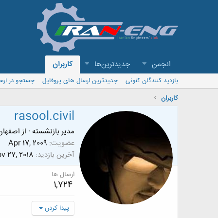
انجمن
جدیدترین‌ها
کاربران
بازدید کنندگان کنونی
جدیدترین ارسال های پروفایل
جستجو در ارس
کاربران
rasool.civil
مدیر بازنشسته
·
از
اصفهان
عضویت
Apr 17, 2009
آخرین بازدید
v 27, 2018
ارسال ها
1,724
پیدا کردن