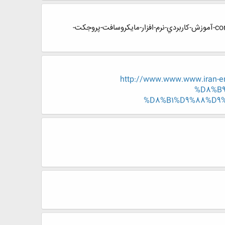
سلام خوبید، ببخش من کمک میخوام لطفا :confused:http://www.www.www.iran-eng.ir/showthread.php/113507-آموزش-كاربردي-نرم-افزار-مايكروسافت-پروجكت-
http://www.www.www.ira
%D8%B
%D8%B1%D9%88%D9%