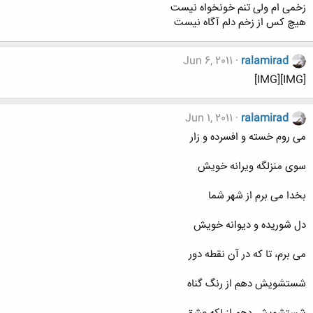
زخمی ام ولی تنم خونخواه نیست
هیچ کس از زخم دلم آگاه نیست
Jun 6, 2011
ralamirad
[IMG][IMG]
Jun 1, 2011
ralamirad
می روم خسته و افسرده و زار
سوی منزلگه ويرانه خويش
بخدا می برم از شهر شما
دل شوريده و ديوانه خويش
می برم، تا كه در آن نقطه دور
شستشويش دهم از رنگ گناه