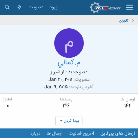
ورود
عضویت
کاربران
م
م.كمالي
عضو جدید
·
از
شيراز
عضویت
Jan 20, 2011
آخرین بازدید
Jan 9, 2015
ارسال ها
پسندها
امتیاز
0
146
142
پیدا کردن
ارسال های پروفایل
آخرین فعالیت
ارسال ها
درباره