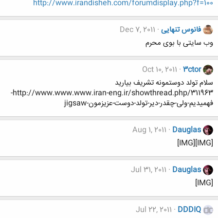
http://www.irandisheh.com/forumdisplay.php?f=100
فانوس تنهایی
Dec 7, 2011
وب سایتی با بوی محرم
Oct 10, 2011
3ctor
سلام تولد دوستمونه تشریف بیارید
http://www.www.www.iran-eng.ir/showthread.php/311963-
فهمیدیم-ولی-چقدر-دیر-تولد-دوست-عزیزمون-jigsaw
Aug 1, 2011
Dauglas
[IMG][IMG]
Jul 31, 2011
Dauglas
[IMG]
Jul 22, 2011
DDDIQ