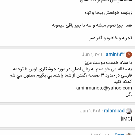
شستشويش دهم از لكه عشق
زينهمه خواهش بيجا و تباه
همه چیز تموم میشه و سه تا چیر باقی میمونه
تجربه و خاطره و گذر عمر
Jun 1, 2011
amin1122
A
با سلام خدمت دوست عزيز
يه مقاله مي خواستم به زبان اصلي در مورد جوشکاري نوين با ترجمه
فارسي در حدود 3 صفحه ،گفتن از شما راهنمايي بگيرم ممنون مي شم
کمکم کنيد.
aminmanoto@yahoo.com
:گل:
Jun 1, 2011
ralamirad
[IMG]