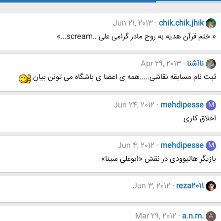
Jun 21, 2013
chik.chik.jhik
« ختم قرآن هدیه به روح مادر گرامی علی ..scream...»
ناآشنا
Apr 29, 2013
ثبت نام مسابقه نقاشی.....همه ی اعضا ی باشگاه می تونن بیان.
Jun 24, 2012
mehdipesse
M
اخلاق کاری
Jun 4, 2012
mehdipesse
M
بازیگر هالیوودی در نقش «ابوعلي سينا»
Jun 3, 2012
reza2011
Mar 29, 2012
a.n.m.
A