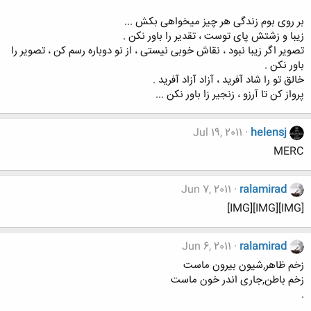
بر روی بوم زندگی هر چیز میخواهی بکش ...
زیبا و زشتش پای توست ، تقدیر را باور نکن .
تصویر اگر زیبا نبود ، نقاش خوبی نیستی ، از نو دوباره رسم کن ، تصویر را
باور نکن .
خالق تو را شاد آفرید ، آزاد آزاد آفرید .
پرواز کن تا آرزو ، زنجیر زا باور نکن ...
Jul 19, 2011
helensj
MERC
Jun 7, 2011
ralamirad
[IMG][IMG][IMG]
Jun 6, 2011
ralamirad
زخم ظاهر,شیون بیرون ماست
زخم باطن,جاری اندر خون ماست
.
.