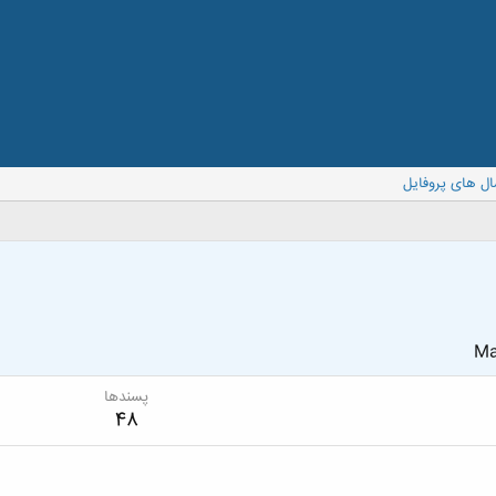
ال های پروفایل
Ma
پسندها
48