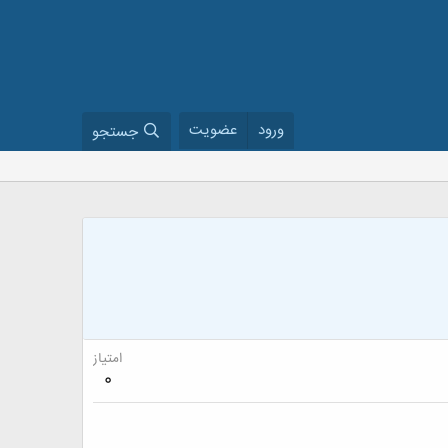
ورود
عضویت
جستجو
امتیاز
0