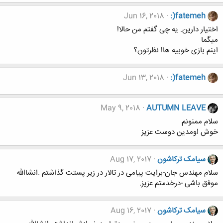
Jun 16, 2018
:)fatemeh
اختیار دارین. یه چی گفتم من حالا!
میگما
اینم بازی خوبیه ها! نظرتون؟
Jun 13, 2018
:)fatemeh
May 9, 2018
AUTUMN LEAVE
سلام ممنونم
خوش اومدین دوست عزیز
سیامک ترکاشون
Aug 17, 2017
سلام مهندس جان-برایت پیامی در تالار در زیر پستت گذاشتم .انشاالله
موفق باشی -درخدمتم عزیز.
سیامک ترکاشون
Aug 16, 2017