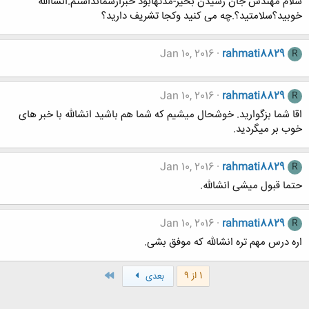
سلام مهندس جان رسیدن بخیر-مدتهابود خبرازشمانداشتم.انشاالله
خوبید؟سلامتید؟.چه می کنید وکجا تشریف دارید؟
Jan 10, 2016
rahmati8829
R
Jan 10, 2016
rahmati8829
R
اقا شما بزگوارید. خوشحال میشیم که شما هم باشید انشالله با خبر های
خوب بر میگردید.
Jan 10, 2016
rahmati8829
R
حتما قبول میشی انشالله.
Jan 10, 2016
rahmati8829
R
اره درس مهم تره انشالله که موفق بشی.
آخر
1 از 9
بعدی