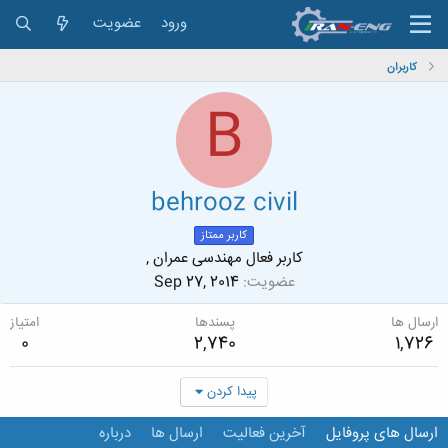
ورود
عضویت
کاربران
B
behrooz civil
کاربر ممتاز
کاربر فعال مهندسی عمران ,
عضویت
Sep 27, 2014
ارسال ها
پسندها
امتیاز
0
2,740
1,726
پیدا کردن
ارسال های پروفایل
آخرین فعالیت
ارسال ها
درباره