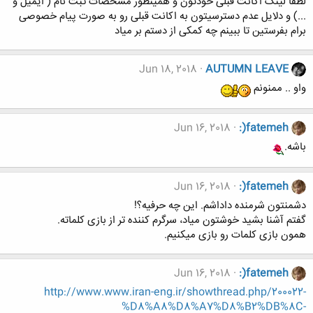
لطفا لینک اکانت قبلی خودتون و همینطور مشخصات ثبت نام ( ایمیل و
...) و دلایل عدم دسترسیتون به اکانت قبلی رو به صورت پیام خصوصی
برام بفرستین تا ببینم چه کمکی از دستم بر میاد
Jun 18, 2018
AUTUMN LEAVE
واو .. ممنونم
Jun 16, 2018
:)fatemeh
باشه.
Jun 16, 2018
:)fatemeh
دشمنتون شرمنده داداشم. این چه حرفیه؟!
گفتم آشنا بشید خوشتون میاد، سرگرم کننده تر از بازی کلماته.
همون بازی کلمات رو بازی میکنیم.
Jun 16, 2018
:)fatemeh
http://www.www.iran-eng.ir/showthread.php/200022-
%D8%A8%D8%A7%D8%B2%DB%8C-