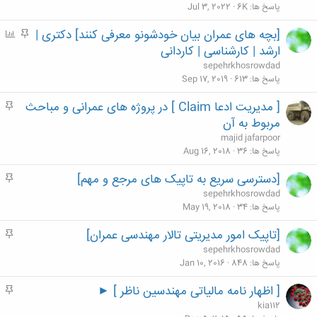
م
پاسخ ها
6K
Jul 3, 2022
[بچه های عمران بیان خودشونو معرفی کنند] دکتری |
م
P
ه
o
ارشد | کارشناسی | کاردانی
م
l
sepehrkhosrowdad
l
پاسخ ها
613
Sep 17, 2019
[ مدیریت ادعا Claim ] در پروژه های عمرانی و مباحث
م
ه
مربوط به آن
م
majid jafarpoor
پاسخ ها
36
Aug 16, 2018
[دسترسی سریع به تاپیک های مرجع و مهم]
م
ه
sepehrkhosrowdad
م
پاسخ ها
34
May 19, 2018
[تاپیک امور مدیریتی تالار مهندسی عمران]
م
ه
sepehrkhosrowdad
م
پاسخ ها
848
Jan 10, 2016
[ اظهار نامه مالیاتی مهندسین ناظر ] ►
م
ه
kia112