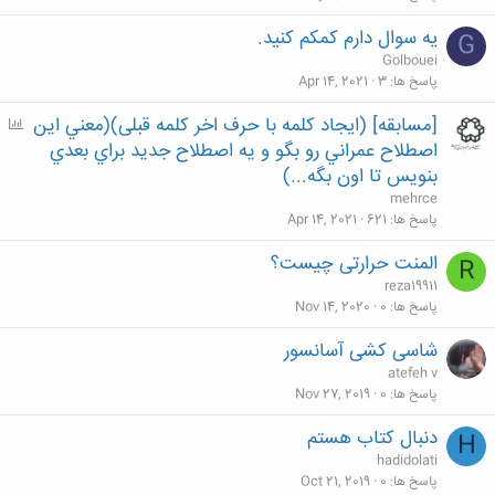
یه سوال دارم کمکم کنید.
G
Golbouei
پاسخ ها
3
Apr 14, 2021
[مسابقه] (ایجاد کلمه با حرف اخر کلمه قبلی)(معني اين
P
o
اصطلاح عمراني رو بگو و يه اصطلاح جديد براي بعدي
l
بنويس تا اون بگه...)
l
mehrce
پاسخ ها
621
Apr 14, 2021
المنت حرارتی چیست؟
R
reza19911
پاسخ ها
0
Nov 14, 2020
شاسی کشی آسانسور
atefeh v
پاسخ ها
0
Nov 27, 2019
دنبال کتاب هستم
H
hadidolati
پاسخ ها
0
Oct 21, 2019