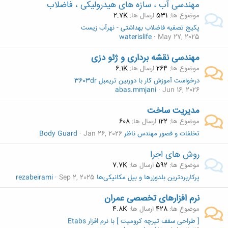
مهندسی آب ، سازه های هیدرولیکی ، فاضلاب
موضوع ها
531
ارسال ها
2.7K
پکیج تصفیه فاضلاب بهداشتی - نهرآب زیست
waterislife
May 27, 2025
مهندسی نقشه برداری و ژئو دزی
موضوع ها
264
ارسال ها
6.1K
درخواست آموزش کار با دوربین تریمبل 3603dr
abas.mmjani
Jun 16, 2026
مدیریت ساخت
موضوع ها
122
ارسال ها
608
تخلفات و قصور مهندس ناظر
Jan 26, 2026
Body Guard
روش های اجرا
موضوع ها
592
ارسال ها
7.7K
پرکاربردترین بلدوزرها و بیل مکانیکی‌ها
Sep 2, 2025
rezabeirami
نرم افزارهای تخصصی عمران
موضوع ها
428
ارسال ها
4.8K
[ طراحی سقف تیرچه کرومیت ] با نرم افزار Etabs