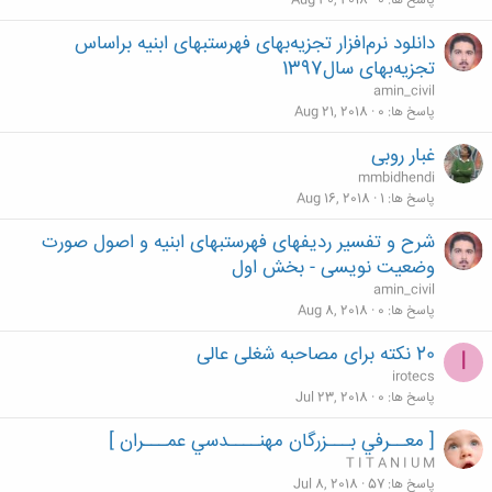
پاسخ ها
0
Aug 30, 2018
دانلود نرم‌افزار تجزیه‌بهای فهرستبهای ابنیه براساس
تجزیه‌بهای سال1397
amin_civil
پاسخ ها
0
Aug 21, 2018
غبار روبی
mmbidhendi
پاسخ ها
1
Aug 16, 2018
شرح و تفسير رديفهای فهرستبهای ابنيه و اصول صورت
وضعيت نويسی - بخش اول
amin_civil
پاسخ ها
0
Aug 8, 2018
20 نکته برای مصاحبه شغلی عالی
I
irotecs
پاسخ ها
0
Jul 23, 2018
[ معــرفي بـــزرگان مهنــــدسي عمـــران ]
T I T A N I U M
پاسخ ها
57
Jul 8, 2018