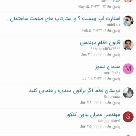
ramin.t1986
پاسخ ها
94
May 15, 2023
استارت آپ چیست ؟ و استارتاپ های صنعت ساختمان...
middbox
پاسخ ها
9
Feb 5, 2023
قانون نظام مهندسی
***mehdi1983***
پاسخ ها
0
Dec 31, 2022
سیمان نسوز
M
memi2020
پاسخ ها
1
Jul 20, 2022
دوستان لطفا اگر براتون مقدوره راهنمایی کنید
Sorenaaa
پاسخ ها
0
Jun 28, 2022
مهندسی عمران بدون کنکور
S
sanjeshserv1
پاسخ ها
0
Jun 25, 2022