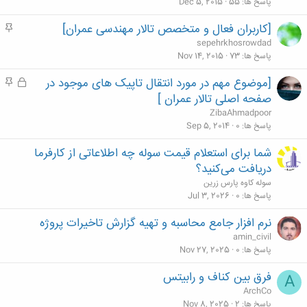
م
پاسخ ها
55
Dec 5, 2015
[کاربران فعال و متخصص تالار مهندسی عمران]
م
ه
sepehrkhosrowdad
م
پاسخ ها
73
Nov 14, 2015
[موضوع مهم در مورد انتقال تاپیک های موجود در
ق
م
ف
ه
صفحه اصلی تالار عمران ]
ل
م
ZibaAhmadpoor
ش
پاسخ ها
0
Sep 5, 2014
د
شما برای استعلام قیمت سوله چه اطلاعاتی از کارفرما
ه
دریافت می‌کنید؟
سوله کاوه پارس زرین
پاسخ ها
0
Jul 3, 2026
نرم افزار جامع محاسبه و تهیه گزارش تاخیرات پروژه
amin_civil
پاسخ ها
0
Nov 27, 2025
فرق بین کناف و رابیتس
A
ArchCo
پاسخ ها
2
Nov 8, 2025