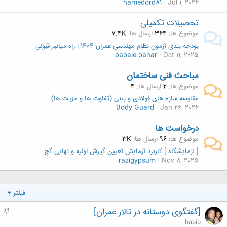
hamedord81
Jul 1, 2026
تحصیلات تکمیلی
موضوع ها
364
ارسال ها
7.4K
بودجه بندی آزمون نظام مهندسی عمران 1404 | راه میانبر قبولی
babaie.bahar
Oct 11, 2025
مباحث فنی ساختمان
موضوع ها
2
ارسال ها
4
مقایسه سازه های فولادی و بتنی (تفاوت ها و مزیت ها)
Body Guard
Jan 26, 2026
درخواست ها
موضوع ها
96
ارسال ها
3K
[ آزمایشگاه ] کاربرد آزمایش تعیین گیرش اولیه و نهایی گچ
razigypsum
Nov 8, 2025
فیلتر
[گفتگوی دوستانه در تالار عمران]
م
ه
habib