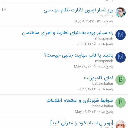
روز شمار آزمون نظارت نظام مهندسی
P
o
middbox
l
پاسخ ها
12
Aug 5, 2025
l
راه میانبر ورود به دنیای نظارت و اجرای ساختمان
M
misspanah
پاسخ ها
0
Jun 9, 2025
بادبند یا قاب مهاربند جانبی چیست؟
M
misspanah
پاسخ ها
0
May 28, 2025
نمای کامپوزیت
B
babaie.bahar
پاسخ ها
0
Jun 1, 2024
ضوابط شهرداری و استعلام اطلاعات
B
babaie.bahar
پاسخ ها
0
May 29, 2024
[بهترین استاد خود را معرفی کنید]