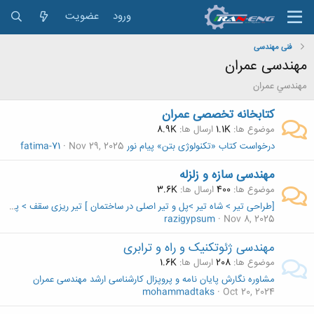
ورود
عضویت
فنی مهندسی
مهندسی عمران
مهندسي عمران
کتابخانه تخصصی عمران
موضوع ها
1.1K
ارسال ها
8.9K
درخواست کتاب «تکنولوژی بتن» پیام نور
Nov 29, 2025
fatima-71
مهندسی سازه و زلزله
موضوع ها
400
ارسال ها
3.6K
[طراحی تیر > شاه تیر >پل و تیر اصلی در ساختمان ] تیر ریزی سقف > پرسش و پاسخ
razigypsum
Nov 8, 2025
مهندسی ژئوتکنیک و راه و ترابری
موضوع ها
208
ارسال ها
1.6K
مشاوره نگارش پایان نامه و پروپزال کارشناسی ارشد مهندسی عمران
mohammadtaks
Oct 20, 2024