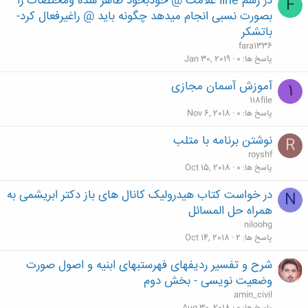
در رسم line علامت @ خودبخود ظاهر شده ومختصات را
F
بصورت نسبی انجام میدهد چگونه باید @ راغیرفعال کرد-
باتشکر
fara1336
پاسخ ها
0
Jan 30, 2019
آموزش آسمان مجازی
1
118file
پاسخ ها
0
Nov 6, 2018
نوشتن برنامه با متلب
R
royshf
پاسخ ها
0
Oct 15, 2018
در خواست کتاب هیدرولیک کانال های باز دکتر ابریشمی به
N
همراه حل المسائل
niloohg
پاسخ ها
2
Oct 14, 2018
شرح و تفسير رديفهای فهرستبهای ابنيه و اصول صورت
وضعيت نويسی - بخش دوم
amin_civil