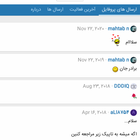
ارسال های پروفایل
آخرین فعالیت
ارسال ها
درباره
Nov 22, 2020
mahtab n
سلااام
Nov 22, 2019
mahtab n
برادر جان
Aug 23, 2018
DDDIQ
Apr 16, 2018
aLI8754
A
سلام...
اگه میشه به تاپیک زیر مراجعه کنین