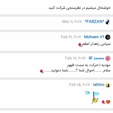
خوشحال میشیم در نظرسنجی شرکت کنید
Mar 11, 2017
*FARZAN*
Feb 21, 2017
Mohsen 89
سپاس راهدار اعظم
محممد آقا
Feb 17, 2017
م
مهديه 1:حركت به سمت ظهور
سلام ........احوال شما ؟........شما دعوتید.......
Feb 15, 2017
rahino