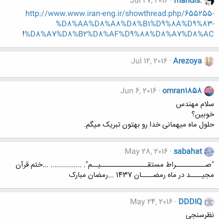
Jul 27, 2016
mahdis.
http://www.www.iran-eng.ir/showthread.php/655255-
%D8%AA%D8%A8%D8%B1%D9%8A%D9%83-
!
%D8%A7%D8%B2%D8%AF%D9%88%D8%A7%D8%AC
Jul 12, 2016
Arezoya
Jun 6, 2016
omran1858
سلام مهندس
خوبین؟
حلول ماه میهمانی خدا رو بهتون تبریک میگم.
May 28, 2016
sabahat
"صــــــــــراط مستقــــــــــــــــیــم". ................ ...ختم قرآن
مجیــــد در ماه رمضــــان 1437 ...رمضان مبارک
May 24, 2016
DDDIQ
نظرسنجی