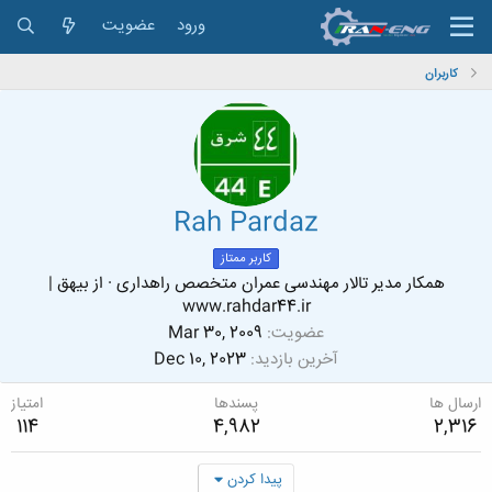
ورود
عضویت
کاربران
Rah Pardaz
کاربر ممتاز
همکار مدیر تالار مهندسی عمران متخصص راهداری
·
از
بیهق |
www.rahdar44.ir
عضویت
Mar 30, 2009
آخرین بازدید
Dec 10, 2023
ارسال ها
پسندها
امتیاز
114
4,982
2,316
پیدا کردن