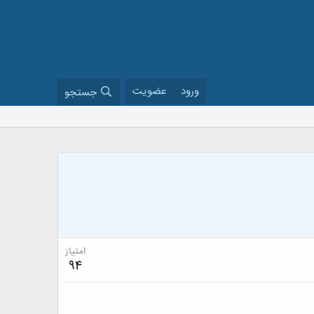
ورود
عضویت
جستجو
امتیاز
94