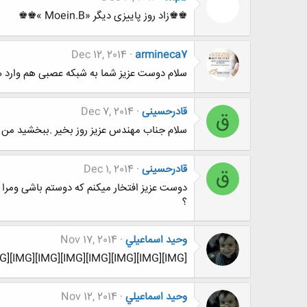
♚♚زاد روز پاییزی دیگر «Moein.B »♚♚
Dec 12, 2014
armineca7
سلام دوست عزیز شما به شبکه عصبی هم وارد 
قادرحسینی
Dec 7, 2014
ق
سلام جناب مهندس عزیز روز بخیر .ببخشید من م
قادرحسینی
Dec 1, 2014
ق
دوست عزیز افتخار میکنم که دوستم باشی ومرا یا
؟
وحيد اسماعيلي
Nov 17, 2014
[IMG][IMG][IMG][IMG][IMG][IMG][IMG][IMG]
وحيد اسماعيلي
Nov 12, 2014