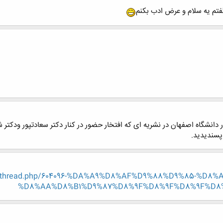
گفتم یه سلام و عرض ادب بکنم
 دانشگاه اصفهان در نشریه ای که افتخار حضور در کنار دکتر سعادتپور ودکتر 
پسندیدید.
showthread.php/604096-%DA%A9%D8%AF%D9%88%D9%85-%D
%D8%AA%D8%B1%D9%87%D8%9F%D8%9F%D8%9F%D8