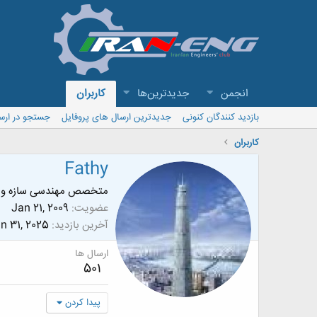
انجمن
جدیدترین‌ها
کاربران
بازدید کنندگان کنونی
جدیدترین ارسال های پروفایل
جستجو در ارس
کاربران
Fathy
متخصص مهندسی سازه و زل
عضویت
Jan 21, 2009
آخرین بازدید
n 31, 2025
ارسال ها
501
پیدا کردن