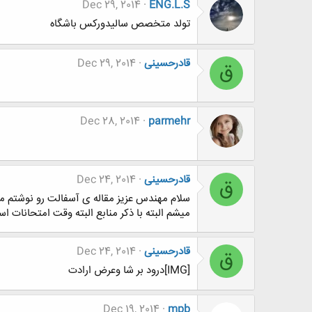
Dec 29, 2014
ENG.L.S
تولد متخصص سالیدورکس باشگاه
قادرحسینی
Dec 29, 2014
ق
Dec 28, 2014
parmehr
قادرحسینی
Dec 24, 2014
ق
سلام مهندس عزیز مقاله ی آسفالت رو نوشتم م
میشم البته با ذکر منابع البته وقت امتحانات
قادرحسینی
Dec 24, 2014
ق
[IMG]درود بر شا وعرض ارادت
Dec 19, 2014
mpb