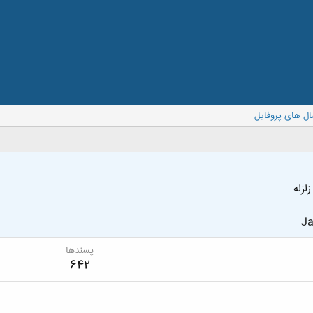
ال های پروفایل
زله
Ja
پسندها
642