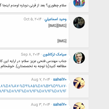
سلام چطوری؟ بعد از قرنی دوباره اومدم اینجا 
وحيد اسماعيلي
Oct 5, 2014
[IMG][IMG]
[IMG]
سیامک ترکاشون
Sep 8, 2014
جناب مهندس فتحی عزیز: سلام- در ارایه این کار
مطالعه کنید(با توجه به تخصصتان). خوشحالم 
Aug 7, 2014
sahel70
8%A8%D8%A7-%D9%85%D8%B2%D9%87-
%9F%D8%9F%D8%9F%D8%9F%D8%9F
Aug 3, 2014
sahel70