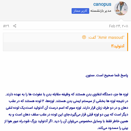
کلیک کنید تا باز شود...
ن
canopus
ش
مدیر بازنشسته
کاربر ممتاز
ه
ا
:
#29
Feb 24, 2011
"Amir masoud" گفت:
آدنوئید؟!
پاسخ شما صحیح است. ممنون.
کلیک کنید تا باز شود...
لوزه‌ ها جزء دستگاه لنفاوی بدن هستند كه وظیفه مقابله بدن با عفونت‌ ها را به ‌عهده دارند.
در نتیجه لوزه‌ ها بخشی از سیستم ایمنی بدن هستند. لوزه‌ها، 2 توده هستند كه در عقب
دهان و در دو طرف زبان قرار دارند. لوزه سوم كه اسم درست آن آدنوئید است،یک توده لنفی
دیگر است كه بین دو لوزه قبلی قرار می‌گیرد،جای این توده در عقب سقف دهان است و به
همین خاطر فقط با وسایل مخصوص می‌توان آن را دید. اگر آدنوئید بزرگ شود،راه عبور هوا از
بینی را مسدود می‌كند.