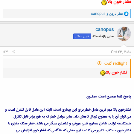
فشار خون بالا
و
عطر بارون
و
canopus
ا
ک
ن
canopus
ش
مدیر بازنشسته
کاربر ممتاز
ه
ا
:
#3
Oct 23, 2010
redlight گفت:
فشار خون بالا
پاسخ شما صحیح است. ممنـون.
فشارخون بالا مهم ترین عامل خطر برای این بیماری است. البته این عامل قابل کنترل است و
می توان آن را به سطوح نرمال کاهش داد. سایر عوامل خطر که به طور برابر قابل کنترل
هستند،به ترتیب شامل بیماری قلبی عروقی و کشیدن سیگار می باشد. خطر سکته مغزی با
فشار خون مستقیما تغییر می کند،به این معنی که هنگامی که فشار خون افزایش می