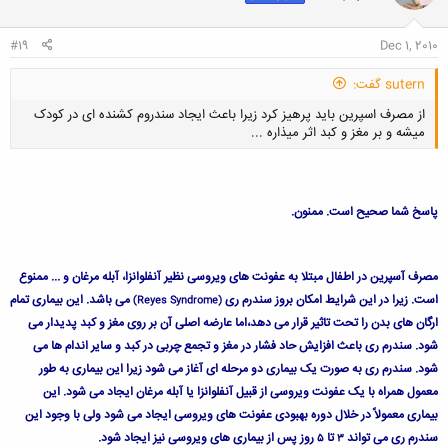
ا
:
#19
Dec 1, 2010
sutern گفت:
از مصرف اسپرین باید پرهیز کرد زیرا باعث ایجاد سندروم کشنده ای در کودک
میشه و بر مغز و کبد اثر میذاره ...
پاسخ شما صحیح است. ممنون.
کلیک کنید تا باز شود...
مصرف آسپرين در اطفال مبتلا به عفونت های ويروسی نظير آنفلوانزا، آبله مرغان و ... ممنوع
است. زيرا در اين شرايط امكان بروز سندرم ری
می باشد. این بیماری تمام
(Reyes Syndrome)
ارگان های بدن را تحت تاثیر قرار می دهد،اما عارضه اصلی آن بر روی مغز و کبد پدیدار می
شود. سندرم ری باعث افزایش حاد فشار در مغز و تجمع چربی در کبد و سایر اندام ها می
شود. سندرم ری به صورت یک بیماری دو مرحله ای آغاز می شود زیرا این بیماری به طور
معمول همراه با یک عفونت ویروسی از قبیل آنفلوانزا یا آبله مرغان ایجاد می شود. این
بیماری معمولاً در خلال دوره بهبودی عفونت های ویروسی ایجاد می شود ولی با وجود این
سندرم ری می تواند
تا
روز پس از بیماری های ویروسی نیز ایجاد شود.
5
3