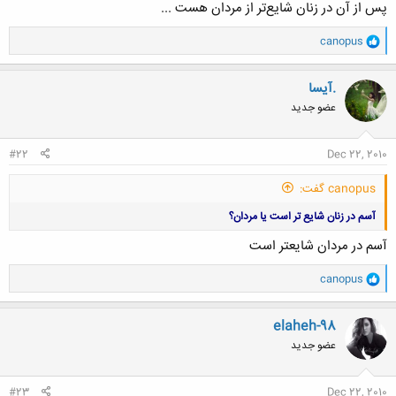
پس از آن در زنان شايع‌تر از مردان هست ...
و
canopus
ا
ک
ن
.آیسا
ش
عضو جدید
ه
ا
:
#22
Dec 22, 2010
canopus گفت:
آسم در زنان شایع تر است یا مردان؟
آسم در مردان شایعتر است
و
canopus
ا
ک
ن
elaheh-98
ش
عضو جدید
ه
ا
:
#23
Dec 22, 2010