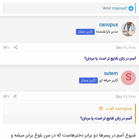
و
"Amir masoud"
ا
ک
ن
canopus
ش
مدیر بازنشسته
کاربر ممتاز
ه
ا
:
#20
Dec 21, 2010
آسم در زنان شایع تر است یا مردان؟
sutern
S
کاربر حرفه ای
کاربر ممتاز
#21
Dec 21, 2010
canopus گفت:
آسم در زنان شایع تر است یا مردان؟
شيوع آسم در پسرها دو برابر دخترهاست که در سن بلوغ برابر ميشه و