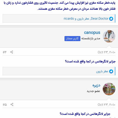
یابد،خطر سکته مغزی نیز افزایش پیدا می کند. جنسیت تاثیری روی فشارخون ندارد و زنان با
فشار خون بالا همانند مردان در معرض خطر سکته مغزی هستند.
و
Dear.Doctor
,
عطر بارون
و
ricardo
ا
ک
ن
canopus
ش
مدیر بازنشسته
کاربر ممتاز
ه
ا
:
#4
Oct 23, 2010
جزایر لانگرهانس در کجا واقع شده است؟
و
عطر بارون
ا
ک
ن
دزيره
ش
عضو جدید
ه
ا
:
#5
Oct 23, 2010
جزایر لانگرهانس در کجا واقع شده است؟