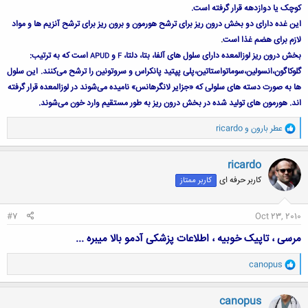
کوچک یا دوازدهه قرار گرفته است.
این غده دارای دو بخش‌ درون ‌ریز
برای ترشح هورمون و برون‌ ریز برای ترشح آنزیم‌ ها و مواد
لازم برای هضم غذا است
.
بخش درون‌ ریز لوزالمعده دارای
سلول ‌های آلفا، بتا،
دلتا،
و
است که به ترتیب:
APUD
F
گلوکاگون،انسولین،سوماتواستاتین،پلی ‌پپتید پانکراس و سروتونین را ترشح می‌کنند.
این سلول‌
ها به صورت دسته‌ های سلولی
که «جزایر لانگرهانس» نامیده می‌شوند در لوزالمعده قرار گرفته
‌اند.
هورمون‌ های تولید شده در بخش درون ‌‌ریز به طور مستقیم وارد خون می‌شوند
.
و
عطر بارون
و
ricardo
ا
ک
ن
ricardo
ش
کاربر حرفه ای
کاربر ممتاز
ه
ا
:
#7
Oct 23, 2010
مرسی ، تاپیک خوبیه ، اطلاعات پزشکی آدمو بالا میبره ...
و
canopus
ا
ک
ن
canopus
ش