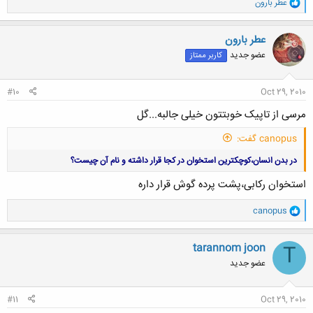
و
عطر بارون
ا
ک
ن
عطر بارون
ش
عضو جدید
کاربر ممتاز
ه
ا
:
#10
Oct 29, 2010
مرسی از تاپیک خوبتتون خیلی جالبه...گل
canopus گفت:
در بدن انسان،کوچکترین استخوان در کجا قرار داشته و نام آن چیست؟
استخوان رکابی،پشت پرده گوش قرار داره
و
canopus
ا
ک
ن
tarannom joon
T
ش
عضو جدید
ه
ا
:
#11
Oct 29, 2010