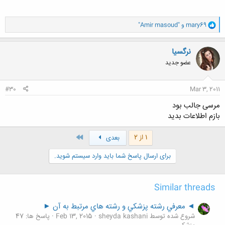
و
mary69
و
"Amir masoud"
ا
ک
ن
نرگسیا
ش
عضو جدید
ه
ا
:
#30
Mar 3, 2011
مرسی جالب بود
بازم اطلاعات بدید
آخر
1 از 2
بعدی
برای ارسال پاسخ شما باید وارد سیستم شوید.
Similar threads
◄ معرفي رشته پزشكي و رشته هاي مرتبط به آن ►
شروع شده توسط sheyda kashani
Feb 13, 2015
پاسخ ها: 47