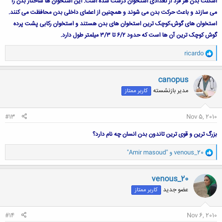
اسکلت بدن هر فرد از تعدادی استخوان درست شده است. این استخوان ها ساختار بدن را
می سازند و باعث حرکت بدن می شوند و همچنین از اعضای داخلی بدن محافظت می کنند.
استخوان های گوش،کوچک ترين استخوان های بدن هستند و استخوان رکابی پشت پرده
گوش کوچک ترين آن ها است که حدود ۶/۲ تا ۳/۳ میلمتر طول دارد.
و
ricardo
ا
ک
ن
canopus
ش
مدیر بازنشسته
کاربر ممتاز
ه
ا
:
#13
Nov 5, 2010
بزرگ ترین و قوی ترین تاندون بدن انسان چه نام دارد؟
و
venous_20
و
"Amir masoud"
ا
ک
ن
venous_20
ش
عضو جدید
کاربر ممتاز
ه
ا
:
#14
Nov 6, 2010