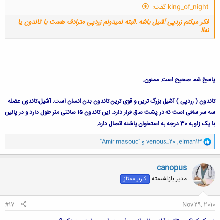
king_of_night گفت:
فکر میکنم زردپی آشیل باشه..البته نمیدونم زردپی مترادف هست با تاندون یا
نه!!
پاسخ شما صحیح است. ممنون.
کلیک کنید تا باز شود...
تاندون ( زردپی ) آشیل بزرگ ترین و قوی ترین تاندون بدن انسان است. آشیل،تاندون عضله
سه سر ساقی است که در پشت ساق قرار دارد. این تاندون 15 سانتی متر طول دارد و در پائین
با یک زاویه 30 درجه به استخوان پاشنه اتصال دارد.
و
elman13
,
venous_20
و
"Amir masoud"
ا
ک
ن
canopus
ش
مدیر بازنشسته
کاربر ممتاز
ه
ا
:
#17
Nov 29, 2010