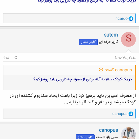
در يک كودک مبتلا به آبله مرغان از مصرف چه دارويی باید پرهيز كرد؟
و
ricardo
ا
ک
ن
sutern
S
ش
کاربر حرفه ای
کاربر ممتاز
ه
ا
:
#18
Nov 30, 2010
canopus گفت:
در يک كودک مبتلا به آبله مرغان از مصرف چه دارويی باید پرهيز كرد؟
از مصرف اسپرین باید پرهیز کرد زیرا باعث ایجاد سندروم کشنده ای در
کودک میشه و بر مغز و کبد اثر میذاره ...
و
canopus
ا
ک
ن
canopus
ش
مدیر بازنشسته
کاربر ممتاز
ه