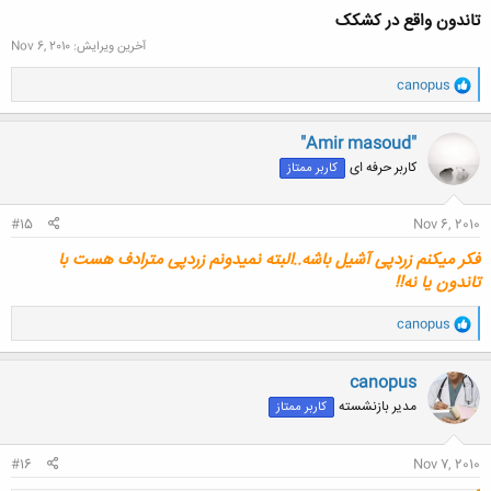
تاندون واقع در کشکک
آخرین ویرایش:
Nov 6, 2010
و
canopus
ا
ک
ن
"Amir masoud"
ش
کاربر حرفه ای
کاربر ممتاز
ه
ا
:
#15
Nov 6, 2010
فکر میکنم زردپی آشیل باشه..البته نمیدونم زردپی مترادف هست با
تاندون یا نه!!
و
canopus
ا
ک
ن
canopus
ش
مدیر بازنشسته
کاربر ممتاز
ه
ا
:
#16
Nov 7, 2010