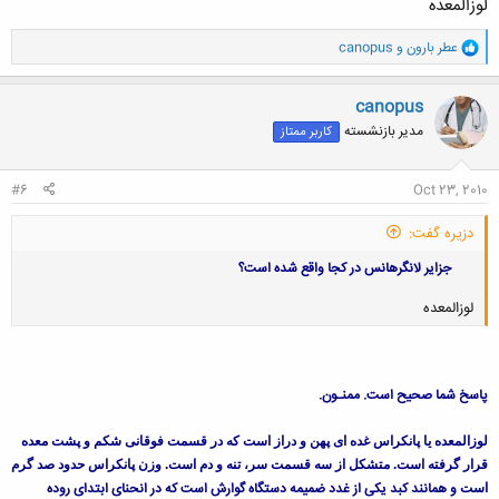
لوزالمعده
و
عطر بارون
و
canopus
ا
ک
ن
canopus
ش
مدیر بازنشسته
کاربر ممتاز
ه
ا
:
#6
Oct 23, 2010
دزيره گفت:
جزایر لانگرهانس در کجا واقع شده است؟
لوزالمعده
پاسخ شما صحیح است. ممنـون.
کلیک کنید تا باز شود...
لوزالمعده یا پانکراس غده ‌ای پهن و دراز است که در قسمت فوقانی شکم و پشت معده
قرار گرفته‌ است.
متشکل از سه قسمت سر، تنه و دم است. وزن پانکراس حدود صد گرم
و همانند کبد یکی از غدد ضمیمه
دستگاه گوارش است که در انحنای ابتدای روده
است