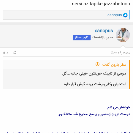
mersi az tapike jazzabetoon
و
canopus
ا
ک
ن
canopus
ش
مدیر بازنشسته
کاربر ممتاز
ه
ا
:
#12
Oct 29, 2010
عطر بارون گفت:
مرسی از تاپیک خوبتتون خیلی جالبه...گل
استخوان رکابی،پشت پرده گوش قرار داره
خواهش می کنم.
کلیک کنید تا باز شود...
دوست عزیـز،از حضور و پاسخ صحیح شما متشکـرم.