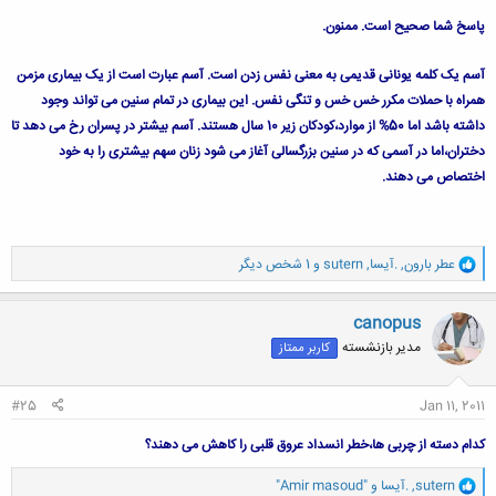
پاسخ شما صحیح است. ممنون.
کلیک کنید تا باز شود...
آسم یک کلمه یونانی قدیمی به معنی نفس زدن است. آسم عبارت‌ است‌ از یک‌ بیماری‌ مزمن‌
همراه‌ با حملات‌ مکرر خس ‌خس‌ و تنگی‌ نفس‌. این‌ بیماری‌ در تمام‌ سنین‌ می ‌تواند وجود
داشته‌ باشد اما 50% از موارد،کودکان‌ زیر 10 سال‌ هستند. آسم‌ بیشتر در پسران‌ رخ‌ می ‌دهد تا
دختران‌،اما در آسمی‌ که‌ در سنین‌ بزرگسالی‌ آغاز می ‌شود زنان‌ سهم‌ بیشتری‌ را به‌ خود
اختصاص‌ می‌ دهند.
و
عطر بارون
,
.آیسا
,
sutern
و 1 شخص دیگر
ا
ک
ن
canopus
ش
مدیر بازنشسته
کاربر ممتاز
ه
ا
:
#25
Jan 11, 2011
کدام دسته از چربی ها،خطر انسداد عروق قلبی را کاهش می دهند؟
و
sutern
,
.آیسا
و
"Amir masoud"