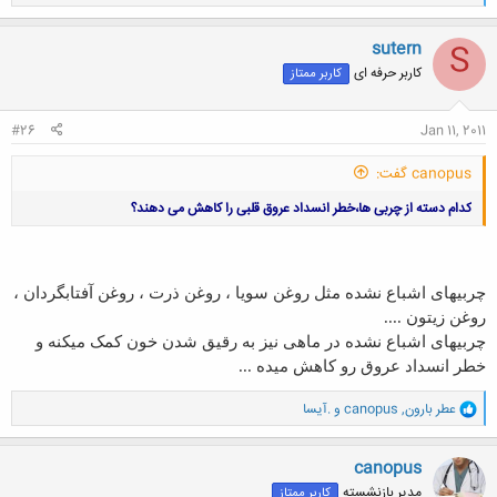
ا
ک
ن
sutern
S
ش
کاربر حرفه ای
کاربر ممتاز
ه
ا
:
#26
Jan 11, 2011
canopus گفت:
کدام دسته از چربی ها،خطر انسداد عروق قلبی را کاهش می دهند؟
چربیهای اشباع نشده مثل روغن سویا ، روغن ذرت ، روغن آفتابگردان ،
روغن زیتون ....
چربیهای اشباع نشده در ماهی نیز به رقیق شدن خون کمک میکنه و
خطر انسداد عروق رو کاهش میده ...
و
عطر بارون
,
canopus
و
.آیسا
ا
ک
ن
canopus
ش
مدیر بازنشسته
کاربر ممتاز
ه