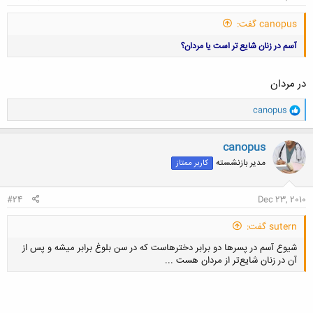
canopus گفت:
آسم در زنان شایع تر است یا مردان؟
در مردان
و
canopus
ا
ک
ن
canopus
ش
مدیر بازنشسته
کاربر ممتاز
ه
ا
:
#24
Dec 23, 2010
sutern گفت:
شيوع آسم در پسرها دو برابر دخترهاست که در سن بلوغ برابر ميشه و پس از
آن در زنان شايع‌تر از مردان هست ...