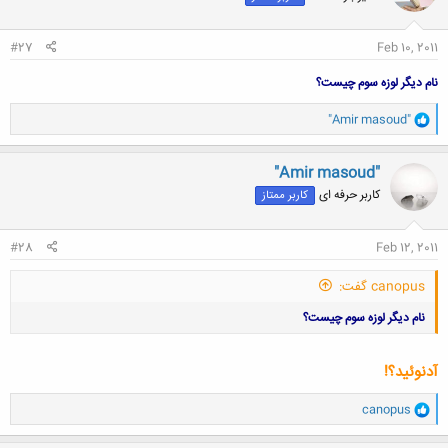
ا
:
#27
Feb 10, 2011
نام دیگر لوزه سوم چیست؟
و
"Amir masoud"
ا
ک
ن
"Amir masoud"
ش
کاربر حرفه ای
کاربر ممتاز
ه
ا
:
#28
Feb 12, 2011
canopus گفت:
نام دیگر لوزه سوم چیست؟
آدنوئید؟!
و
canopus
ا
ک