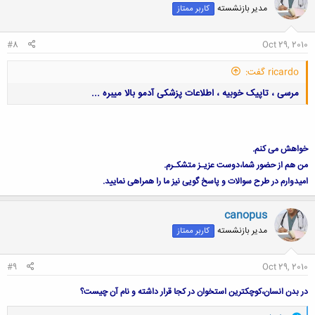
مدیر بازنشسته
کاربر ممتاز
ه
ا
:
#8
Oct 29, 2010
ricardo گفت:
مرسی ، تاپیک خوبیه ، اطلاعات پزشکی آدمو بالا میبره ...
خواهش می کنم.
من هم از حضور شما،دوست عزیـز متشکـرم.
امیدوارم در طرح سوالات و پاسخ گویی نیز ما را همراهی نمایید.
کلیک کنید تا باز شود...
canopus
مدیر بازنشسته
کاربر ممتاز
#9
Oct 29, 2010
در بدن انسان،کوچکترین استخوان در کجا قرار داشته و نام آن چیست؟