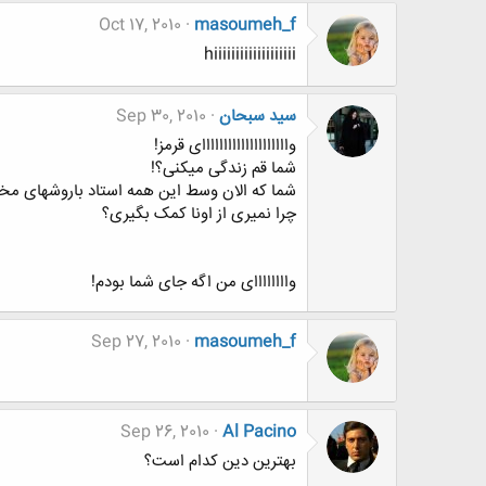
Oct 17, 2010
masoumeh_f
hiiiiiiiiiiiiiiiiiii
سید سبحان
Sep 30, 2010
واااااااااااااااااااای قرمز!
شما قم زندگی میکنی؟!
شما که الان وسط این همه استاد باروشهای م
چرا نمیری از اونا کمک بگیری؟
واااااااای من اگه جای شما بودم!
Sep 27, 2010
masoumeh_f
Sep 26, 2010
Al Pacino
بهترین دین کدام است؟