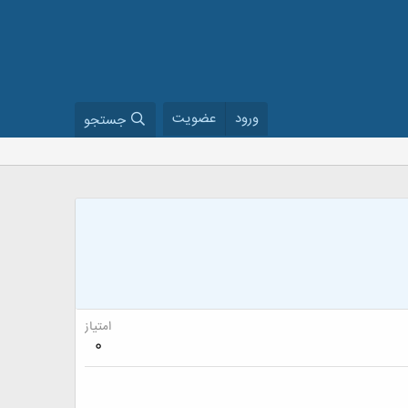
ورود
عضویت
جستجو
امتیاز
0