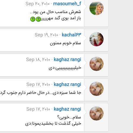
Sep 20, 2010
masoumeh_f
شعرش مناسب حال من یود .
باز امد بوی گند مهررررر
Sep 19, 2010
kachal63
سلام خوبم ممنون
Sep 18, 2010
kaghaz rangi
خیلییییییییییی:دی
Sep 17, 2010
kaghaz rangi
جا شما سبزه:دی...در حال حاضر دارم جنوب گرد
Sep 17, 2010
kaghaz rangi
سلام...خوبی؟
خیلی گذشت تا بخشیدیمونا:دی