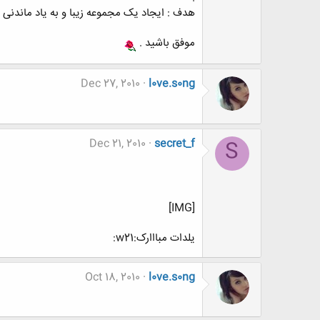
هدف : ایجاد یک مجموعه زیبا و به یاد ماندنی ، از نو
موفق باشید .
Dec 27, 2010
l0ve.s0ng
Dec 21, 2010
secret_f
S
[IMG]
یلدات مبااارک:w21:
Oct 18, 2010
l0ve.s0ng