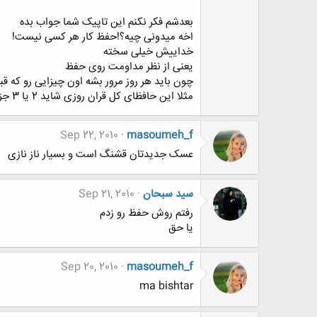
بعدشم فکر نکنم این تاپیک شما جواب بده
اخه میدونی چیه؟!حفظ کار هر کسی نیست!
خداییش خیلی سخته
یعنی از نظر مداومت روی حفظ
چون باید هر روز مرور بشه اون چیزایی رو که قب
مثلا این حافظای کل قران روزی شاید 2 یا 3 جزئ فقط مرور میکنن؛شما میتونی؟
Sep 22, 2010
masoumeh_f
عسک جدیدتان قشنگ است و بسیار ناز نازی
سید سبحان
Sep 21, 2010
رفتم روش حفظ رو زدم
یا حق
Sep 20, 2010
masoumeh_f
ma bishtar