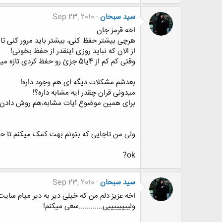
سید سبحان
Sep 23, 2010
اخه قرمز جان
هرچی بیشتر حفظ کنی، بیشتر باید مرور کنی تا
از الان که نباید روزی اینقدر از حفظ بخونی!
وقتی کم کم از 4یا5 جزئ رو حفظ کردی تازه میرسی به روزی 1جزئ مرور(فکر کنم)
بعدشم مشکلات دیگه ای هم وجود داره!
میدونی قران چقدر ایه مشابه داره؟!
برای همین موضوع ایات مشابه،هم روش دادن.
ولی من تاجایی که بتونم بهت کمک میکنم تا حفظ رو به یک یا 2 جزئ پیش ببری ولی بقیشو باید ب
ok?
سید سبحان
Sep 23, 2010
اخه عزیز دلم من که خیلی دیر به دیر میام سایت 
ولییییییییی............سعی میکنم!