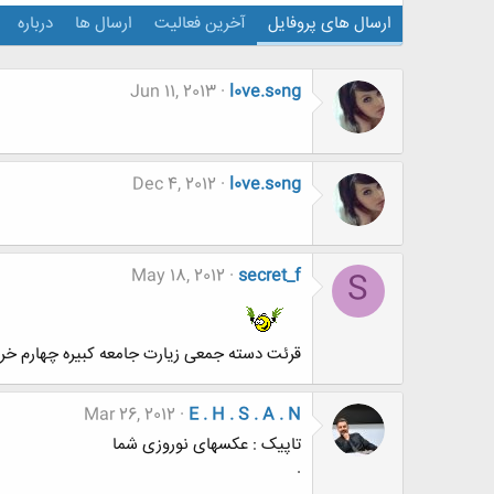
ارسال های پروفایل
آخرین فعالیت
ارسال ها
درباره
Jun 11, 2013
l0ve.s0ng
Dec 4, 2012
l0ve.s0ng
May 18, 2012
secret_f
S
قرئت دسته جمعی زیارت جامعه کبیره چهارم خرد
Mar 26, 2012
E . H . S . A . N
تاپیک : عکسهای نوروزی شما
.
.