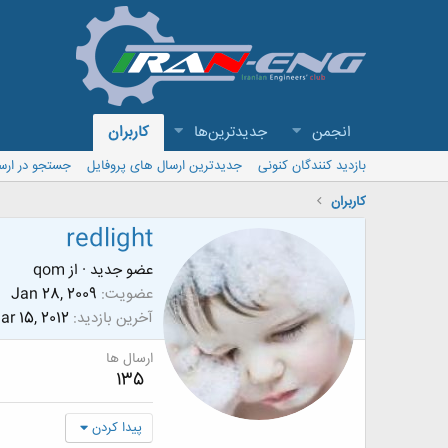
انجمن
جدیدترین‌ها
کاربران
بازدید کنندگان کنونی
جدیدترین ارسال های پروفایل
جستجو در ارس
کاربران
redlight
عضو جدید
·
از
qom
عضویت
Jan 28, 2009
آخرین بازدید
ar 15, 2012
ارسال ها
135
پیدا کردن