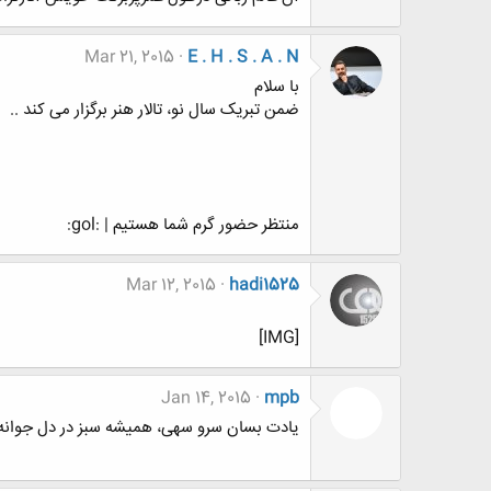
Mar 21, 2015
E . H . S . A . N
با سلام
ضمن تبریک سال نو، تالار هنر برگزار می کند ..
منتظر حضور گرم شما هستیم | :gol:
Mar 12, 2015
hadi1525
[IMG]
Jan 14, 2015
mpb
یادت بسان سرو سهی، همیشه سبز در دل جوانه می زند...«S Birthday