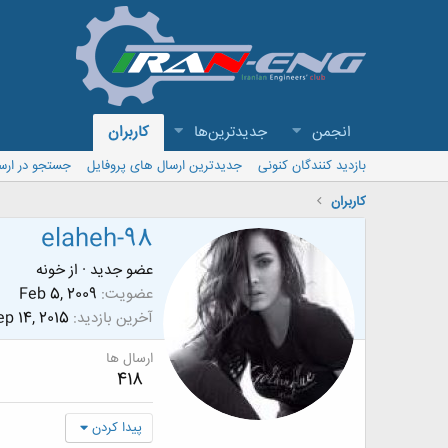
انجمن
جدیدترین‌ها
کاربران
بازدید کنندگان کنونی
جدیدترین ارسال های پروفایل
جستجو در ارس
کاربران
elaheh-98
عضو جدید
·
از
خونه
عضویت
Feb 5, 2009
آخرین بازدید
p 14, 2015
ارسال ها
418
پیدا کردن