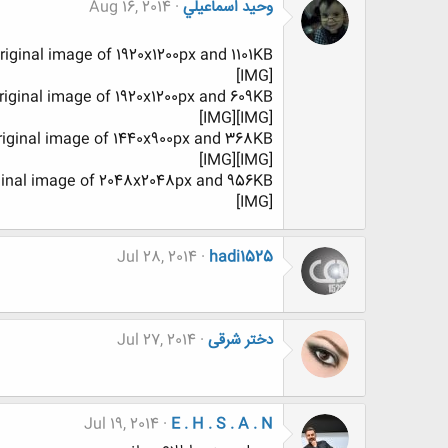
وحيد اسماعيلي
Aug 16, 2014
riginal image of 1920x1200px and 1101KB.
[IMG]
original image of 1920x1200px and 609KB.
[IMG][IMG]
original image of 1440x900px and 368KB.
[IMG][IMG]
iginal image of 2048x2048px and 956KB.
[IMG]
Jul 28, 2014
hadi1525
دختر شرقی
Jul 27, 2014
Jul 19, 2014
E . H . S . A . N