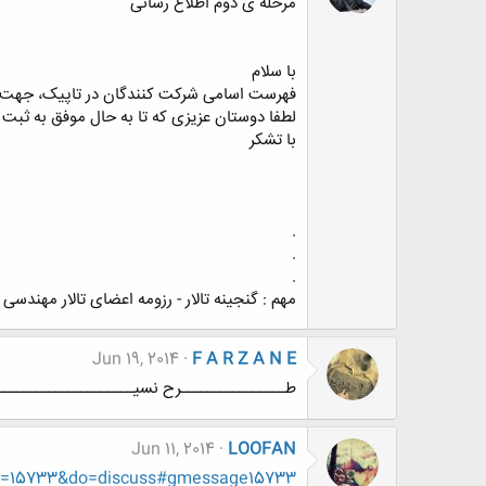
مرحله ی دوم اطلاع رسانی
با سلام
فهرست اسامی شرکت کنندگان در تاپیک، جهت تس
لطفا دوستان عزیزی که تا به حال موفق به ثبت 
با تشکر
.
.
.
مهم : گنجینه تالار - رزومه اعضای تالار مهندسی
Jun 19, 2014
F A R Z A N E
طــــــــــــــــرح نسیــــــــــــــــــــــ م د
Jun 11, 2014
LOOFAN
id=15733&do=discuss#gmessage15733