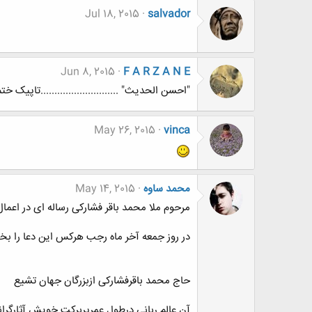
Jul 18, 2015
salvador
Jun 8, 2015
F A R Z A N E
"احسن الحدیث" ............................تاپیک ختم
May 26, 2015
vinca
محمد ساوه
May 14, 2015
مرحوم ملا محمد باقر فشارکی رساله ای در اعما
در روز جمعه آخر ماه رجب هرکس این دعا را بخواند 11 سال بر عمر او اضافه 
حاج محمد باقرفشارکی ازبزرگان جهان تشیع
آن عالم ربانی درطول عمرپربرکت خویش آثارگرانس