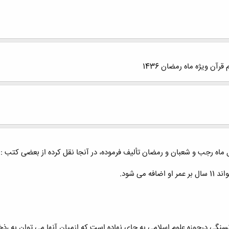
 قرآن ویژه ماه رمضان 1436
ل ماه رجب و شعبان و رمضان تألیف فرموده، در آنجا نقل کرده از بعضی کتب :
می شود.
نگی درحوزه علوم اسلامی به جای نهاده است که ازمیان آنها می توان به ،ذخی