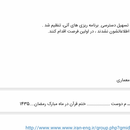
هیل دسترسی ِ برنامه ریزی های آتی، تنظیم شد .
اطلاعاتشون نشدند ، در اولین فرصت اقدام کنند.
 معماری
وست .................... ختم قرآن در ماه مبارک رمضان....1435
http://www.www.www.iran-eng.ir/group.php?gm