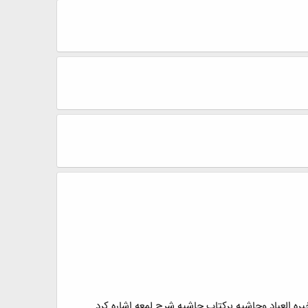
ره العباد وحاشیه برکتاب حاشیه شرح لمعه اشاره کرد .