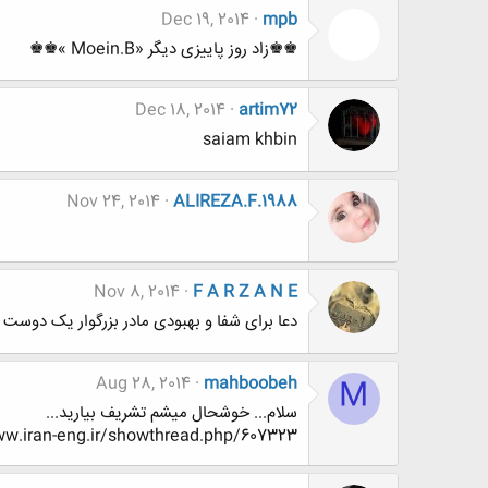
Dec 19, 2014
mpb
♚♚زاد روز پاییزی دیگر «Moein.B »♚♚
Dec 18, 2014
artim72
saiam khbin
Nov 24, 2014
ALIREZA.F.1988
Nov 8, 2014
F A R Z A N E
دعا برای شفا و بهبودی مادر بزرگوار یک دوست
Aug 28, 2014
mahboobeh
M
سلام... خوشحال میشم تشریف بیارید...
tp://www.www.www.iran-eng.ir/showthread.php/607323