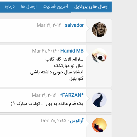
ارسال های پروفایل
آخرین فعالیت
ارسال ها
درباره
Mar 21, 2016
salvador
Mar 21, 2016
Hamid MB
سلااام الاهه گله گلاب
سال نو مبارککک
ایشالا سال خوبی داشته باشی
گلو بلبل
Mar 19, 2016
*FARZAN*
یک قدم مانده به بهار ... تولدت مبارک :")
آرانوس
Dec 20, 2015