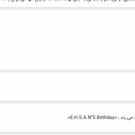
E.H.S.A.Nُُُ »