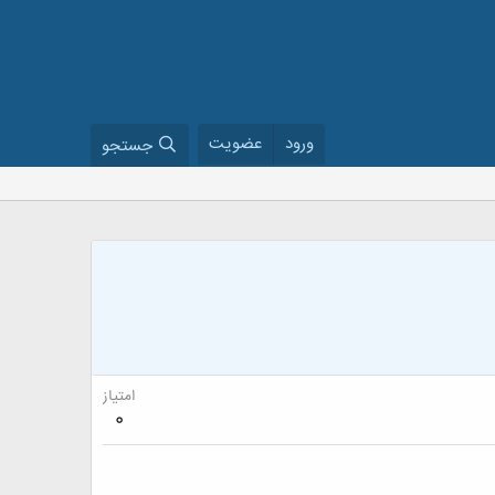
ورود
عضویت
جستجو
امتیاز
0