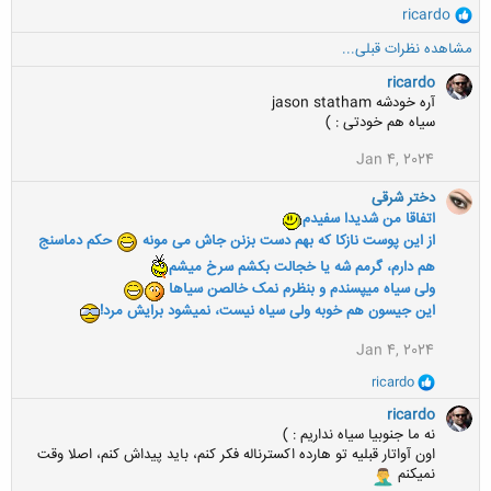
و
ricardo
ا
مشاهده نظرات قبلی...
ک
ن
ricardo
ش
آره خودشه jason statham
ه
سیاه هم خودتی : )
ا
:
Jan 4, 2024
دختر شرقی
اتفاقا من شدیدا سفیدم
از این پوست نازکا که بهم دست بزنن جاش می مونه
حکم دماسنج
هم دارم، گرمم شه یا خجالت بکشم سرخ میشم
ولی سیاه میپسندم و بنظرم نمک خالصن سیاها
این جیسون هم خوبه ولی سیاه نیست، نمیشود برایش مرد!
Jan 4, 2024
و
ricardo
ا
ک
ricardo
ن
نه ما جنوبیا سیاه نداریم : )
ش
اون آواتار قبلیه تو هارده اکسترناله فکر کنم، باید پیداش کنم، اصلا وقت
ه
نمیکنم
ا