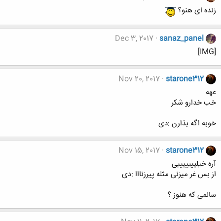
زنده ای هنو؟
Dec 3, 2017
sanaz_panel
[IMG]
Nov 20, 2017
starone312
عهه
خب خدارو شکر
خوبه اگه بذارن :دی
Nov 15, 2017
starone312
آره خیلیییییییی
از بس غر میزنی مثله پیرزنااا :دی
سالمی که هنوز ؟