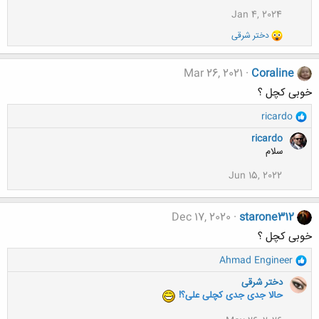
:
Jan 4, 2024
و
دختر شرقی
ا
ک
ن
Mar 26, 2021
Coraline
ش
ه
خوبی کچل ؟
ا
:
و
ricardo
ا
ricardo
ک
سلام
ن
ش
Jun 15, 2022
ه
ا
:
Dec 17, 2020
starone312
خوبی کچل ؟
و
Ahmad Engineer
ا
دختر شرقی
ک
حالا جدی جدی کچلی علی؟!
ن
ش