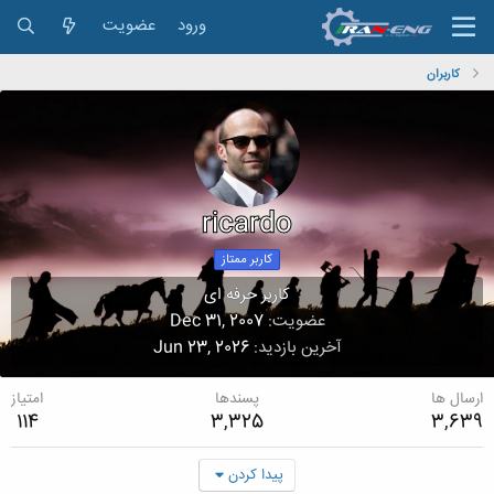
ورود
عضویت
کاربران
ricardo
کاربر ممتاز
کاربر حرفه ای
عضویت
Dec 31, 2007
آخرین بازدید
Jun 23, 2026
ارسال ها
پسندها
امتیاز
114
3,325
3,639
پیدا کردن