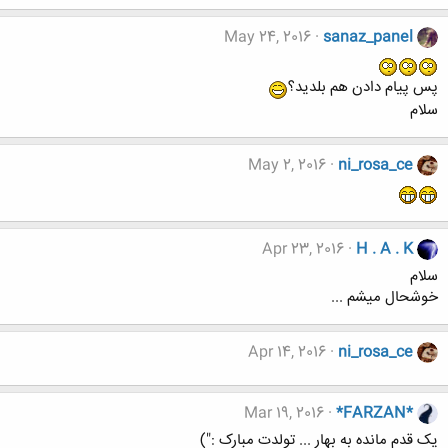
May 24, 2016
sanaz_panel
پس پیام دادن هم بلدید؟
سلام
May 2, 2016
ni_rosa_ce
Apr 23, 2016
H . A . K
سلام
خوشحال میشم ...
Apr 14, 2016
ni_rosa_ce
Mar 19, 2016
*FARZAN*
یک قدم مانده به بهار ... تولدت مبارک :")