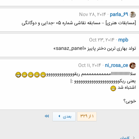
Nov 28, 2014
parla_69
[مسابقات هنری] – مسابقه نقاشی شماره 05 -جدایی و دوگانگی
Oct 23, 2014
mpb
تولد بهاری ترین دختر پاییز «sanaz_panel»
Oct 11, 2014
ni_rosa_ce
سلاااااااااااااااامممممممممممم ریقووووووووووووو
یعنی ریکووووووووووووووووووووو :|
اشتباه شد
خوبی؟
آخر
1 از 329
بعدی
کاربران