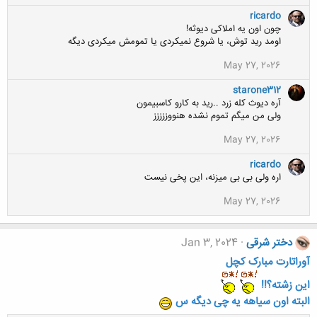
:
ricardo
چون اون یه املاکی دیوثه!
اومد رید توش، یا شروع نمیکردی یا تمومش میکردی دیگه
May 27, 2026
starone312
آره دیوث کله زرد ..رید به کارو کاسبیمون
ولی من میگم تموم نشده هنووززززز
May 27, 2026
ricardo
اره ولی بی بی میزنه، این پخی نیست
May 27, 2026
دختر شرقی
Jan 3, 2024
آوراتارت مبارک کچل
این زشته؟!!
البته‌ اون سیاهه یه چی دیگه س