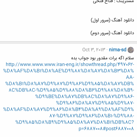
مسترینگ : فتاح فتحی
دانلود آهنگ (سرور اول)
دانلود آهنگ (سرور دوم)
Oct 3, 2013
nima-sd
سلام اگه برات مقدور بود جواب بده
http://www.www.www.iran-eng.ir/showthread.php/497062-
%D8%AF%D8%B1%D8%AE%D9%88%D8%A7%D8%B3%D8%
AA-
%D8%B1%D8%A7%D9%87%D9%86%D9%85%D8%A7%DB%
8C%DB%8C-%D9%85%D9%88%D8%B6%D9%88%D8%B9-
%D9%BE%D8%A7%DB%8C%D8%A7%D9%86-
%D9%86%D8%A7%D9%85%D9%87-
%D8%AF%D8%A7%D9%86%D8%B4%DA%A9%D8%AF%D9%
87-%D9%87%D9%86%D8%B1-%D9%88-
%D9%85%D8%B9%D9%85%D8%A7%D8%B1%DB%8C?
p=6887008#post6887008