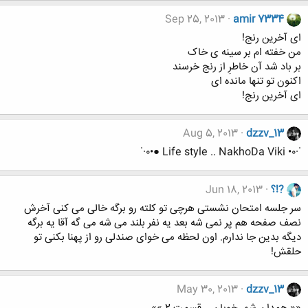
Sep 25, 2013
amir 7334
ای آخرین رنج!
من خفته ام بر سینه ی خاک
بر باد شد آن خاطرِ از رنج خرسند
اکنون تو تنها مانده ای
ای آخرین رنج!
Aug 5, 2013
dzzv_13
˙·٠• Life style .. NakhoDa Viki ●•٠·˙
?!؟
Jun 18, 2013
سر جلسه امتحان نشستی هرچی تو کلته رو برگه خالی می کنی آخرش
نصف صفحه هم پر نمی شه بعد یه نفر بلند می شه می گه آقا یه برگه
دیگه بدین جا ندارم. اون لحظه می خوای صندلی رو از پهنا بکنی تو
حلقش!
May 30, 2013
dzzv_13