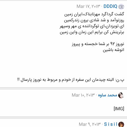
Mar 17, 2013
DDDIQ
گشت گرداگرد مهرتابناک،ایران زمین
روزنوآمد و شد شادی برون زندرکمین
ای تویزدان،ای توگرداننده ی مهر وسپهر
برترینش کن برایم این زمان واین زمین
نوروز 92 بر شما خجسته و پیروز
انوشه باشین
پ.ن: البته چیدمان این سفره از خودم و مربوط به نوروز پارسال !!
محمد ساوه
Mar 10, 2013
[IMG]
Mar 9, 2013
S i s i l