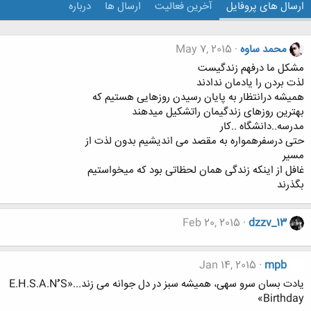
ارسال های پروفایل
آخرین فعالیت
ارسال ها
درباره
محمد ساوه
May 7, 2015
ﻣﺸﮑﻞ ﻣﺎ ﺩﺭﻓﻬﻢ ﺯﻧﺪﮔﯿﺴﺖ
ﻟﺬﺕ ﺑﺮﺩﻥ ﺭﺍ ﯾﺎﺩﻣﺎﻥ ﻧﺪﺍﺩﻧﺪ
ﻫﻤﯿﺸﻪ ﺩﺭﺍﻧﺘﻈﺎﺭ ﺑﻪ ﭘﺎﯾﺎﻥ ﺭﺳﯿﺪﻥ ﺭﻭﺯﻫﺎﯾﯽ ﻫﺴﺘﯿﻢ ﮐﻪ
ﺑﻬﺘﺮﯾﻦ ﺭﻭﺯﻫﺎﯼ ﺯﻧﺪﮔﯿﻤﺎﻥ ﺭﺍﺗﺸﮑﯿﻞ ﻣﯿﺪﻫﻨﺪ
ﻣﺪﺭﺳﻪ..ﺩﺍﻧﺸﮕﺎﻩ ..ﮐﺎﺭ
ﺣﺘﯽ ﺩﺭﺳﻔﺮﻫﻤﻮﺍﺭﻩ ﺑﻪ ﻣﻘﺼﺪ ﻣﯽ ﺍﻧﺪﯾﺸﯿﻢ ﺑﺪﻭﻥ ﻟﺬﺕ ﺍﺯ
ﻣﺴﯿﺮ
ﻏﺎﻓﻞ ﺍﺯ ﺍﯾﻨﮑﻪ ﺯﻧﺪﮔﯽ ﻫﻤﺎﻥ ﻟﺤﻈﺎﺗﯽ ﺑﻮﺩ ﮐﻪ ﻣﯿﺨﻮﺍﺳﺘﯿﻢ
ﺑﮕﺬﺭﻧﺪ
Feb 20, 2015
dzzv_13
Jan 14, 2015
mpb
یادت بسان سرو سهی، همیشه سبز در دل جوانه می زند...«E.H.S.A.Nُُُ S
Birthday»