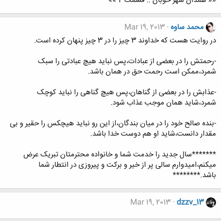
«« همدان شهر خوبان .. قسمت 2 »»
محمد ساوه
Mar 19, 2013
در روایت هست که خداوند 3 چیز را در 3 چیز پنهان کرده است.
-رحمتش را در بعضی از عبادات،پس نباید هیچ عبادتی را سبک
شمرد،ممکن است رحمت حق در همان باشد.
-عذابش را در بعضی از گناهان،پس هیچ گناهی را نباید کوچک
شمرد،شاید همان موجب عذاب شود.
-بنده صالح خود را در میان بندگان،از این رو نباید هیچکس را حقیر و بی
مقدار دانست،شاید او هم دوست خدا باشد.
*******سال جدید را خدمت شما و خانواده محترمتان تبریک عرض
میکنم،امیدوارم سالی پر از خیر و برکت و پیروزی در انتطار شما
باشد.********
Mar 19, 2013
dzzv_13