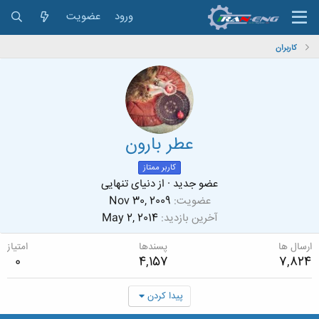
ورود
عضویت
کاربران
عطر بارون
کاربر ممتاز
عضو جدید
·
از
دنیای تنهایی
عضویت
Nov 30, 2009
آخرین بازدید
May 2, 2014
ارسال ها
پسندها
امتیاز
0
4,157
7,824
پیدا کردن