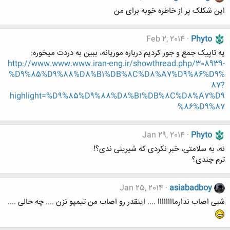
این شکلک پر از خاطره خوبه برای من
Feb 2, 2014
Phyto
یه تاپیک جمع و جور کردیم درباره موریانه، ببین به دردت میخوره:
http://www.www.www.iran-eng.ir/showthread.php/308939-
%D9%85%D9%88%D8%B1%DB%8C%D8%A7%D9%86%D9%
87?
highlight=%D9%85%D9%88%D8%B1%DB%8C%D8%A7%D9
%86%D9%87
Jan 29, 2014
Phyto
ئه، به سلامتی، خبر نکردی که شیرینی ندی؟!
ترم چندی؟
Jan 25, 2014
asiabadboy
شبی اصاب ندارماااااااا .... اینقدر رو اصاب من تیمپو نزن .... چه حالی ....