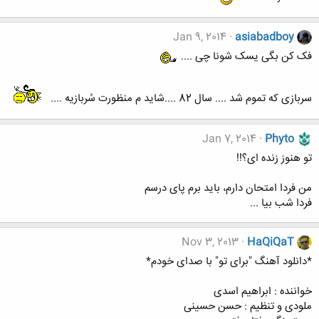
Jan 9, 2014
asiabadboy
فک کن بگی یسک شونا چی ....
سربازی که تموم شد .... سال 82 ....شاید م منظورت سُربازیه ....
Jan 7, 2014
Phyto
تو هنوز زنده ای؟!!
من فردا امتحان دارم، باید برم پای درسم
فردا شب بیا ...
Nov 3, 2013
HaQiQaT
*دانلود آهنگ "برای تو" با صدای خودم*
خواننده : ابراهیم اسدی
ملودی و تنظیم : حسن حسینی