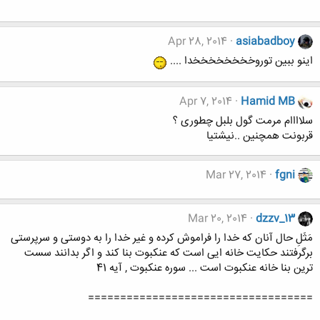
Apr 28, 2014
asiabadboy
اینو ببین توروخخخخخخخخدا ....
Apr 7, 2014
Hamid MB
سلاااام مرمت گول بلبل چطوری ؟
قربونت همچنین ..نیشتیا
Mar 27, 2014
fgni
Mar 20, 2014
dzzv_13
مَثَلِ حال آنان که خدا را فراموش کرده و غیر خدا را به دوستی و سرپرستی
برگرفتند حکایت خانه ایی است که عنکبوت بنا کند و اگر بدانند سست
ترین بنا خانه عنکبوت است ... سوره عنکبوت , آیه 41
===================================