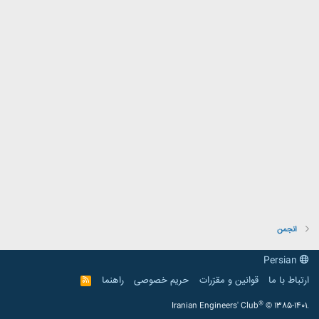
انجمن
Persian
ارتباط با ما
قوانین و مقرّرات
حریم خصوصی
راهنما
R
S
S
®
Iranian Engineers' Club
© 1385-1401.