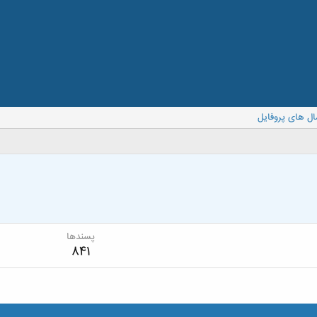
ال های پروفایل
پسندها
841