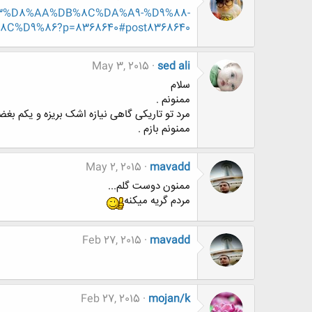
8%B3%D8%AA%DB%8C%DA%A9-%D9%88-
%D9%86?p=8368640#post8368640
May 3, 2015
sed ali
سلام
ممنونم .
مرد تو تاریکی گاهی نیازه اشک بریزه و یکم بغضش
ممنونم بازم .
May 2, 2015
mavadd
ممنون دوست گلم...
مردم گریه میکنه
Feb 27, 2015
mavadd
Feb 27, 2015
mojan/k