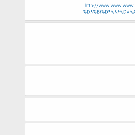
http://www.www.www
%D8%B1%D9%86%D8%A