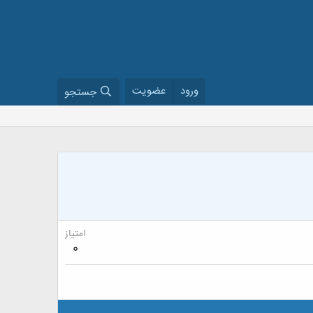
ورود
عضویت
جستجو
امتیاز
0