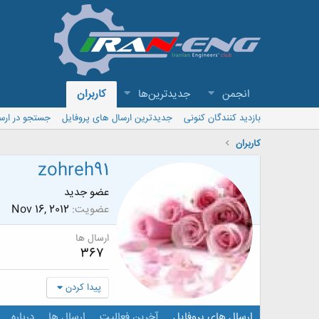
انجمن
جدیدترین‌ها
کاربران
بازدید کنندگان کنونی
جدیدترین ارسال های پروفایل
جستجو در ارس
کاربران
zohreh91
عضو جدید
عضویت
Nov 16, 2012
ارسال ها
367
پیدا کردن
ارسال های پروفایل
آخرین فعالیت
ارسال ها
درباره