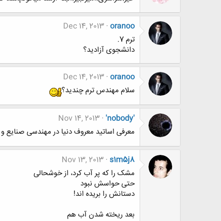
Dec 14, 2013
oranoo
ترم 7.
دانشجوی آزادید؟
Dec 14, 2013
oranoo
سلام مهندس ترم چندید؟
Nov 14, 2013
'nobody'
معرفی اساتید معروف دنیا در مهندسی صنایع و ح
Nov 13, 2013
s1m5j8
مشک را که پر آب کرد، از خوشحالی
حتی حواسش نبود
دستانش را بریده اند!
بعد ریخته شدن آب هم