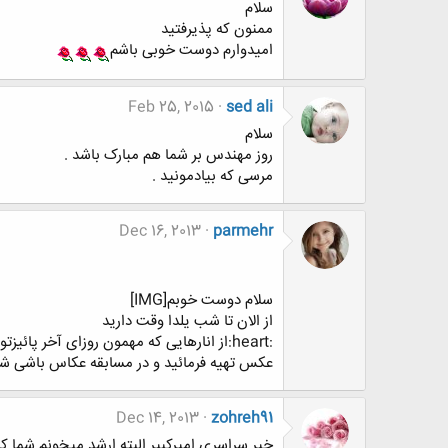
سلام
ممنون که پذیرفتید
امیدوارم دوست خوبی باشم
Feb 25, 2015
sed ali
سلام
روز مهندس بر شما هم مبارک باشد .
مرسی که بیادمونید .
Dec 16, 2013
parmehr
سلام دوست خوبم[IMG]
از الان تا شب یلدا وقت دارید
:heart:از انارهایی که مهمون روزای آخر پائیزتون هستن:heart:
عکس تهیه فرمائید و در مسابقه عکاس باشی شرکت 
Dec 14, 2013
zohreh91
خیر.سراسری.امیرکبیر.البته ارشد میخونم.شما ک