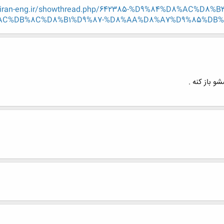
.iran-eng.ir/showthread.php/642385-%D9%84%D8%AC%D
C%DB%8C%D8%B1%D9%87-%D8%AA%D8%A7%D9%85%DB%8C
و باز کنه .