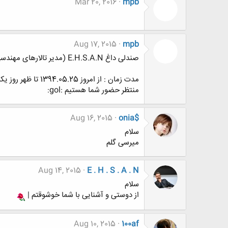
Mar 20, 2016
mpb
Aug 17, 2015
mpb
صندلی داغ E.H.S.A.N (مدیر تالارهای مهندسی معماری و هنـر)[IMG]
مدت زمان : از امروز 1394.05.25 تا ظهر روز یکشنبه 1394.06.01
منتظر حضور شما هستیم :gol:
Aug 16, 2015
onia$
سلام
میرسی گلم
Aug 14, 2015
E . H . S . A . N
سلام
از دوستی و آشنایی با شما خوشوقتم |
Aug 10, 2015
100af