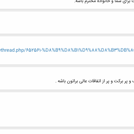
برای شما و خانواده محترم باشه.
/showthread.php/652561-%D8%B9%D8%B1%D9%88%D8%B3%D
پر برکت و پر از اتفاقات عالی براتون باشه .