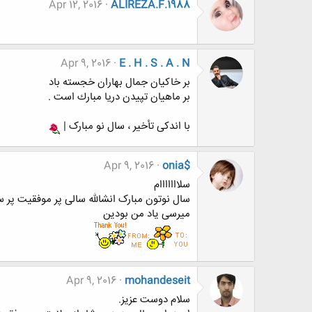
Apr 12, 2016
ALIREZA.F.1988
Apr 9, 2016
E . H . S . A . N
بر خاكيان جمال بهاران خجسته باد
بر ماهيان تپيدن دريا مبارك است .
با اندکی تأخیر ، سال نو مبارک |
Apr 9, 2016
onia$
سلااااااام
سال نوتون مبارک انشالله سالی پر موفقیت پر س
میرسی یاد من بودین
Apr 9, 2016
mohandeseit
سلام دوست عزیز.