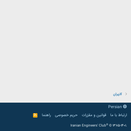
کاربران
Persian
ارتباط با ما
قوانین و مقرّرات
حریم خصوصی
راهنما
R
S
S
®
Iranian Engineers' Club
© 1385-1401.