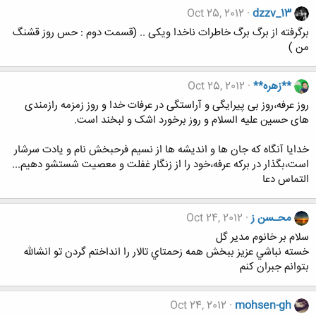
Oct 25, 2012
dzzv_13
برگرفته از برگ برگ خاطرات ناخدا ویکی .. (قسمت دوم : حس روز قشنگ
من )
**زهره**
Oct 25, 2012
روز عرفه،روز بی پیرایگی و آراستگی در عرفات خدا و روز زمزمه رازمندی
های حسین علیه السلام و روز برخورد اشک و لبخند است.
خدایا آنگاه که جان ها و اندیشه ها از نسیم فرحبخش نام و یادت سرشار
است،بگذار در برکه عرفه،خود را از زنگار غفلت و معصیت شستشو دهیم...
التماس دعا
محـسن ز
Oct 24, 2012
سلام بر خانوم مدير گل
خسته نباشي عزيز ببخش همه زحمتاي تالار را انداختم گردن تو انشالله
بتوانم جبران كنم
Oct 24, 2012
mohsen-gh