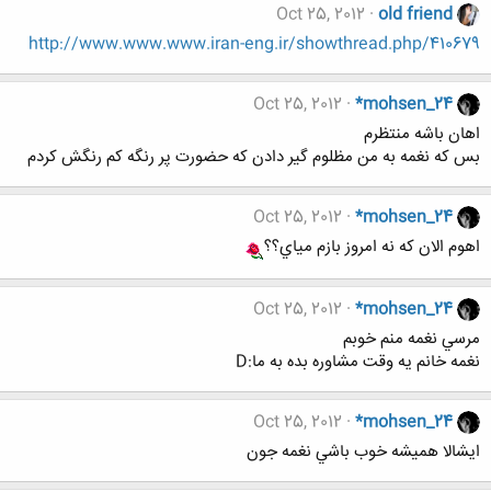
Oct 25, 2012
old friend
http://www.www.www.iran-eng.ir/showthread.php/410679
Oct 25, 2012
*mohsen_24
اهان باشه منتظرم
بس كه نغمه به من مظلوم گير دادن كه حضورت پر رنگه كم رنگش كردم
Oct 25, 2012
*mohsen_24
اهوم الان كه نه امروز بازم مياي؟؟
Oct 25, 2012
*mohsen_24
مرسي نغمه منم خوبم
نغمه خانم يه وقت مشاوره بده به ما:D
Oct 25, 2012
*mohsen_24
ايشالا هميشه خوب باشي نغمه جون