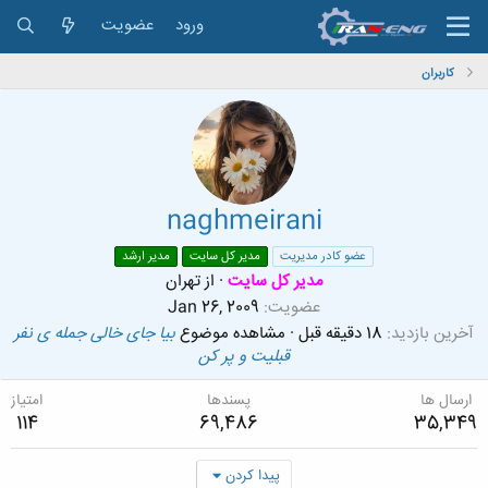
ورود
عضویت
کاربران
naghmeirani
عضو کادر مدیریت
مدیر کل سایت
مدیر ارشد
مدیر کل سایت
·
از
تهران
عضویت
Jan 26, 2009
آخرین بازدید
18 دقیقه قبل
·
مشاهده موضوع
بیا جای خالی جمله ی نفر
قبلیت و پر کن
ارسال ها
پسندها
امتیاز
114
69,486
35,349
پیدا کردن