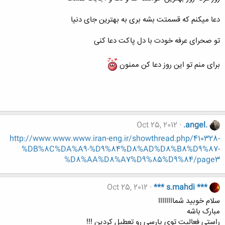
دعا میکنم که قسمتت بشه بری به بهترین جای دنیا
تو صحرای عرفه خودت با دل پاکت دعا کنی
برای منم تو این روز دعا کن ممنون
Oct 25, 2012
.angel.
http://www.www.www.iran-eng.ir/showthread.php/410328-
%DB%8C%DA%A9-%D9%84%D8%AD%D8%B8%D9%87-
%D8%AA%D8%A7%D9%85%D9%84/page3
Oct 25, 2012
*** s.mahdi ***
سلام خوبید شماااااااا
مبارک باشه
راستی فعالیت توی پارسی رو تعطیل کردین !!!