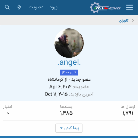
ورود
عضویت
کاربران
.angel.
کاربر ممتاز
عضو جدید
·
از
کرمانشاه
عضویت
Apr 6, 2012
آخرین بازدید
Oct 11, 2015
ارسال ها
پسندها
امتیاز
0
1,485
1,791
پیدا کردن