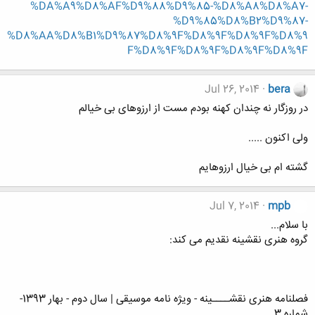
%DA%A9%D8%AF%D9%88%D9%85-%D8%A8%D8%A7-
%D9%85%D8%B2%D9%87-
%D8%AA%D8%B1%D9%87%D8%9F%D8%9F%D8%9F%D8%9
F%D8%9F%D8%9F%D8%9F%D8%9F
Jul 26, 2014
bera
در روزگار نه چندان کهنه بودم مست از ارزوهای بی خیالم
ولی اکنون .....
گشته ام بی خیال ارزوهایم
Jul 7, 2014
mpb
با سلام...
گروه هنری نقشینه نقدیم می کند:
فصلنامه هنری نقشــــینه - ویژه نامه موسیقی | سال دوم - بهار 1393-
شماره 3