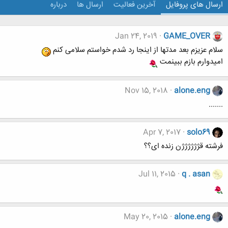
ارسال های پروفایل
آخرین فعالیت
ارسال ها
درباره
Jan 24, 2019
GAME_OVER
سلام عزیزم بعد مدتها از اینجا رد شدم خواستم سلامی کنم
امیدوارم بازم ببینمت
Nov 15, 2018
alone.eng
.......
Apr 7, 2017
solo69
فرشته قژژژژژژن زنده ای؟؟
Jul 11, 2015
q . asan
May 20, 2015
alone.eng