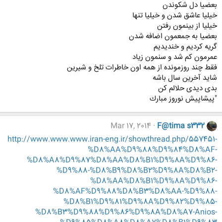
بعضيا دل شكوندن
خيليا عاشق شدن و خيليا تنها
خيليا از بينمون رفتن
بعضيا به جمعمون اضافه شدن
گريه كرديم و خنديديم
عمرمون كم شد و سنمون زياد
فقط چند روزمونده از همه اون خاطرات تلخ و شيرين
شايد آخرين سال باشه
بدی ديدی حلالم كن
"پيشاپيش نوروز مبارك
Mar 17, 2014
F@tima s332
http://www.www.www.iran-eng.ir/showthread.php/557451-
%D8%AA%D9%88%D9%84%D8%AF-
%D8%A8%D9%87%D8%AA%D8%B1%D9%8A%D9%86-
%D9%88-%D8%B9%D8%B2%D9%8A%D8%B2-
%D8%AA%D8%B1%D9%8A%D9%86-
%D8%AF%D9%88%D8%B3%D8%AA-%D9%88-
%D8%B1%D9%81%D9%8A%D9%82%D9%85-
%D8%B3%D9%88%D9%86%D9%8A%D8%A7-Anios-