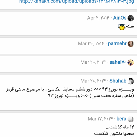
http://kanakh.com/upload/uploads/13951781303.jpg
Apr 2, 2014
AinOs
سلام
Mar 23, 2014
parmehr
Mar 20, 2014
sahel70
Mar 20, 2014
Shahab
ویــــژه نوروز 93 >>> دور ششم مسابقه عکاسی ، با موضوع ماهی قرمز
(ماهی سفره هفت سین) <<< ویــــژه نوروز 93
Mar 17, 2014
bera
12 ماه گذشت...
بعضيا دلشون شكست