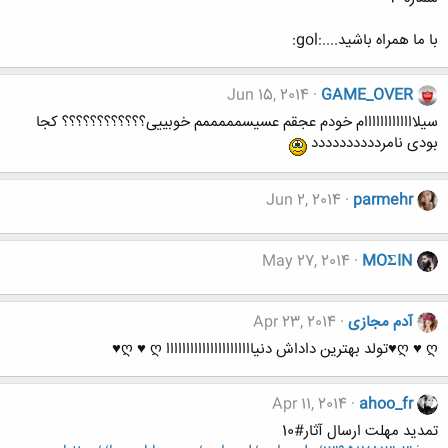
با ما همراه باشید....:gol:
Jun 15, 2014
GAME_OVER
سیلااااااااااااام خودم عجقم عسیسمممممم خوبییی؟؟؟؟؟؟؟؟؟؟؟؟ کجا
بودی نامردددددددددد
Jun 2, 2014
parmehr
May 27, 2014
MOΣIN
آدم مجازی
Apr 23, 2014
ღ ♥ ღ♥تولد بهترین داداش دنیاااااااااااااااااااااا ღ ♥ ღ♥
Apr 11, 2014
ahoo_fr
تمدید مهلت ارسال آثار#10