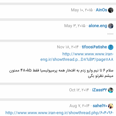
May 10, 2015
AinOs
May 3, 2015
alone.eng
......
Nov 18, 2014
tifoosi6atishe
T
http://www.www.www.iran-
eng.ir/showthread.p...D8%B3/page1188
سلام 6 تا نیم وارو زدم به افتخار همه پرسپولیسیا فقط 480kb ممنون
میشم نظرتو بگی
Oct 12, 2014
iZass32
Aug 7, 2014
sahel70
http://www.www.www.iran-eng.ir/showthread.php/604096-