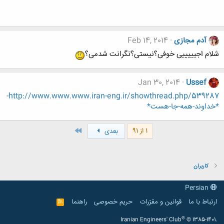
آدم مجازی
Feb 14, 2014
شلام اجیییییی خوفی؟نیستی؟نگرانت شدمی؟
Jan 30, 2014
Ussef
http://www.www.www.iran-eng.ir/showthread.php/539287-
*خداوند-همه-جا-هست*
آخر
1 از 91
بعدی
کاربران
Persian
ارتباط با ما
قوانین و مقرّرات
حریم خصوصی
راهنما
R
S
S
®
Iranian Engineers' Club
© 1385-1401.