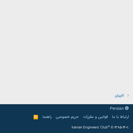
کاربران
Persian
ارتباط با ما
قوانین و مقرّرات
حریم خصوصی
راهنما
R
S
S
®
Iranian Engineers' Club
© 1385-1401.