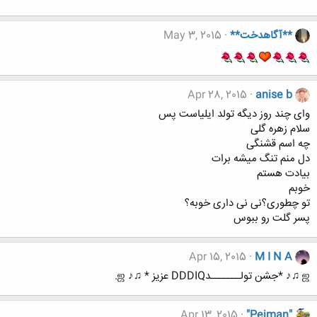
**آگاهدخت**
May 3, 2015
Apr 28, 2015
anise b
وای چند روز دیگه تولد ایلیاست پس
سلام زهره گلی
چه اسم قشنگی
دل منم تنگ میشه برات
بیادت هستم
خوبم
تو چطوری؟نی نی داری خوبه؟
پسر گلت رو ببوس
Apr 15, 2015
M I N A
ஜ ♫♪ *جشن تولـــــــدDDDIQ عزیز * ♫♪ ஜ.
Apr 13, 2015
"Pejman"