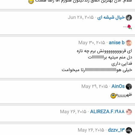
سلام. الان بهترین اتفاق زندگیتون هنوزم آقا رضا هست
خیال شیشه ای
Jun 28, 2015
...
May 30, 2015
anise b
ای قربوووووووونش برم چه نازه
دل منم میتپه براااااااااات
فدایی داری
خیلی هواااااااااااااااااااااااااارتا میخوامت
May 29, 2015
AinOs
ظهرررررره
May 26, 2015
ALIREZA.F.1988
May 26, 2015
dzzv_13