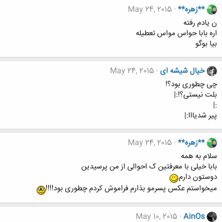
**زهره**
May 24, 2015
ن یادم رفته
اره بابا حواس مواس تعطیله
بیا بوگو
خیال شیشه ای
May 24, 2015
چی چطوری بود؟!
بلت نیستی؟!:|
:|
پیر شدیااا:|
**زهره**
May 24, 2015
سلام به همه
بابا خیلی با معرفتین ک احوالی از من پرسیدین
دوستون دارم
میخواستم عکس پسرمو بذارم فراموش کردم چطوری بود!!!!
May 10, 2015
AinOs