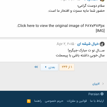
سلام دوست گرامی؛
حضور شما مایه مسرّت و افتخار ما است.
Click here to view the original image of 687x383px.
[IMG]
خیال شیشه ای
Apr 2, 2015
ســال نو ت مبارک جیگرم!
سال خوبی داشته باشی با پیسملت
آخر
1 از 236
بعدی
کاربران
Persian
ارتباط با ما
قوانین و مقرّرات
حریم خصوصی
راهنما
R
S