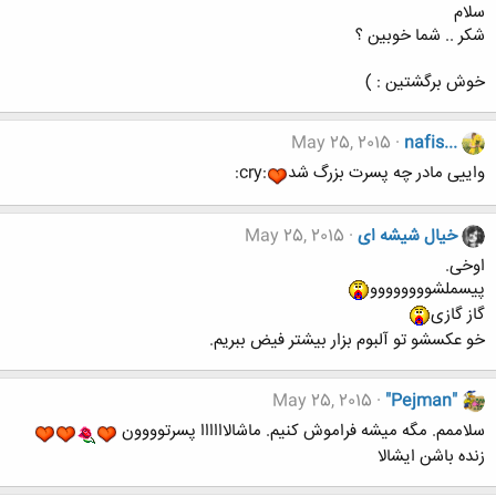
سلام
شکر .. شما خوبین ؟
خوش برگشتین : )
May 25, 2015
nafis...
واییی مادر چه پسرت بزرگ شد
:cry:
خیال شیشه ای
May 25, 2015
اوخی.
پیسملشوووووووو
گاز گازی
خو عکسشو تو آلبوم بزار بیشتر فیض ببریم.
May 25, 2015
"Pejman"
سلاممم. مگه میشه فراموش کنیم. ماشالاااااا پسرتوووون
زنده باشن ایشالا