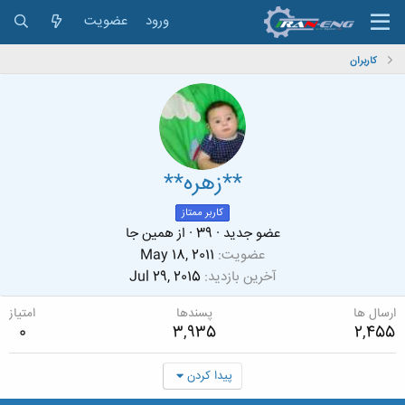
ورود
عضویت
کاربران
**زهره**
کاربر ممتاز
عضو جدید
·
39
·
از
همین جا
عضویت
May 18, 2011
آخرین بازدید
Jul 29, 2015
ارسال ها
پسندها
امتیاز
0
3,935
2,455
پیدا کردن