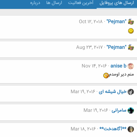
ارسال های پروفایل
آخرین فعالیت
ارسال ها
درباره
Oct 12, 2018
"Pejman"
Aug 23, 2017
"Pejman"
Nov 14, 2016
anise b
منم دیر اومدم
خیال شیشه ای
Mar 19, 2016
سامرانی
Mar 19, 2016
**آگاهدخت**
Mar 18, 2016