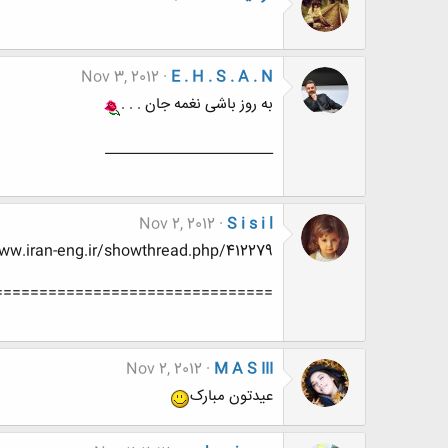
Nov 3, 2012
E . H . S . A . N
به روز باشی نغمه جان . . .
________________________
Nov 2, 2012
S i s i l
w.iran-eng.ir/showthread.php/412279
===============================
Nov 2, 2012
M A S III
عیدتون مبارک