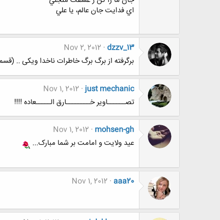
جان ما را كن ز عشقت منجلي
اي فدايت جان عالم، يا علي
Nov 2, 2012
dzzv_13
برگرفته از برگ برگ خاطرات ناخدا ویکی .. (قس
Nov 1, 2012
just mechanic
تصــــــاویر خــــــــارق الـــــعاده !!!!
Nov 1, 2012
mohsen-gh
عید ولایت و امامت بر شما مبارک...
Nov 1, 2012
aaa20