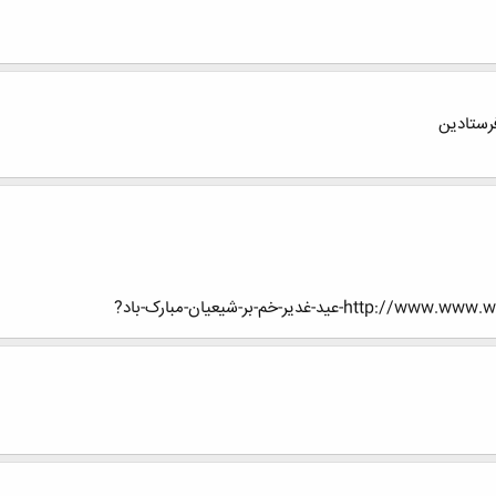
فرستادین
غدیر-خم-بر-شیعیان-مبارک-باد?