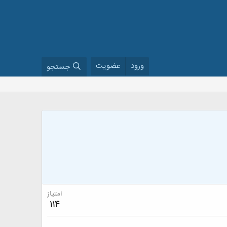
ورود
عضویت
جستجو
امتیاز
114