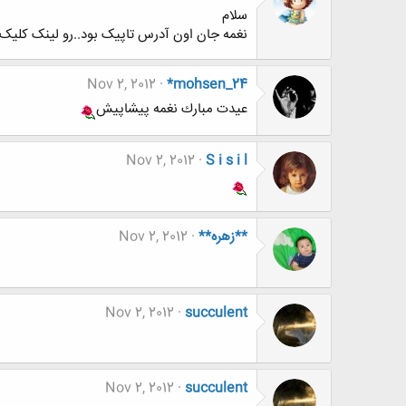
سلام
نغمه جان اون آدرس تاپیک بود..رو لینک کلیک 
Nov 2, 2012
*mohsen_24
عيدت مبارك نغمه پيشاپيش
Nov 2, 2012
S i s i l
**زهره**
Nov 2, 2012
Nov 2, 2012
succulent
Nov 2, 2012
succulent