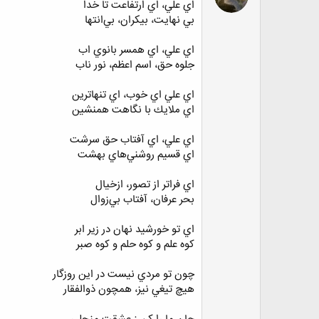
اي علي، اي ارتفاعت تا خدا
بي نهايت، بيكران، بي‌انتها
اي علي، اي همسر بانوي اب
جلوه حق، اسم اعظم، نور ناب
اي علي اي خوب، اي تنهاترين
اي ملايك با نگاهت همنشين
اي علي، اي آفتاب حق سرشت
اي قسيم روشني‌هاي بهشت
اي فراتر از تصور، ازخيال
بحر عرفان، آفتاب بي‌زوال
اي تو خورشيد نهان در زير ابر
كوه علم و كوه حلم و كوه صبر
چون تو مردي نيست در اين روزگار
هيچ تيغي نيز، همچون ذوالفقار