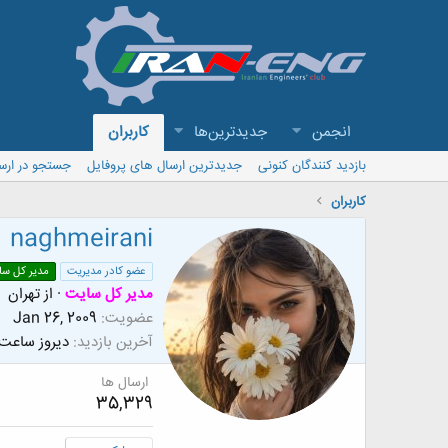
انجمن
جدیدترین‌ها
کاربران
بازدید کنندگان کنونی
جدیدترین ارسال های پروفایل
جستجو در ارس
کاربران
naghmeirani
عضو کادر مدیریت
مدیر کل سا
مدیر کل سایت
·
از
تهران
عضویت
Jan 26, 2009
آخرین بازدید
دیروز ساعت 2:55
ارسال ها
35,329