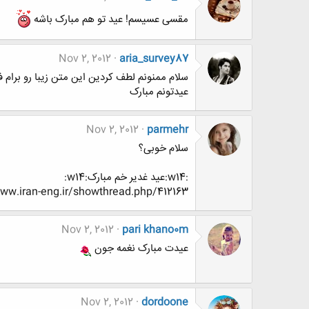
مقسی عسیسم! عید تو هم مبارک باشه
Nov 2, 2012
aria_survey87
سلام ممنونم لطف کردین این متن زیبا رو برام 
عیدتونم مبارک
Nov 2, 2012
parmehr
سلام خوبی؟
:w14:عید غدیر خم مبارک:w14:
http://www.www.www.iran-eng.ir/showthread.php/412163-عید-
Nov 2, 2012
pari khano0m
عیدت مبارک نغمه جون
Nov 2, 2012
dordoone