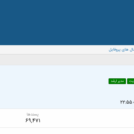
ال های پروفایل
یت
مدیر ارشد
2
پسندها
69,471