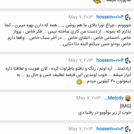
ساپورت میشه ...
May 7, 2013
hossein00104
جووونم ، چراغ نورا بالای ما هم روشن ..... همه که دارن بهره میبرن ، کجا
بذارم که بمونه... از دست من کاری ساخته نیس ... فکر خاص ، پرواز
خاص ،احساس خاص ، انشای خاص ... در آخر سبک خاص... وافعا دارم
خاص بودنو حس میکنم البته دتا دتایی...
May 7, 2013
hossein00104
ارادتمند... آره اونم ، رنگ و بافتو باطراوت کرده ، الان هویت و لطافتا داره
ابراز میشه ... خوب اومدین این قیضه تطلیف حس و حال رو ... به
تیموتون 20 کیلویی میدم ...
May 7, 2013
...Melody
[IMG]
خوب از زیرِ بوگووو در رفتیا:دی
May 7, 2013
hossein00104