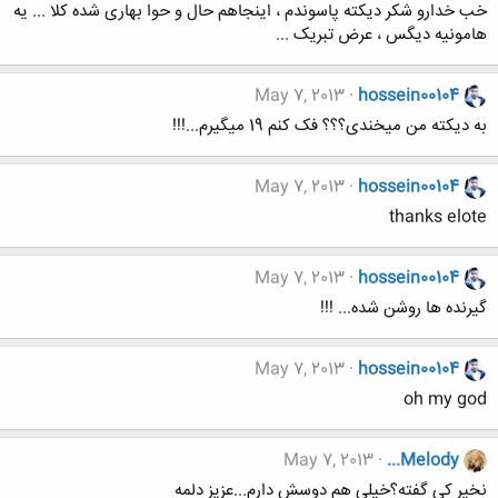
خب خدارو شکر دیکته پاسوندم ، اینجاهم حال و حوا بهاری شده کلا ... یه
هامونیه دیگس ، عرض تبریک ...
May 7, 2013
hossein00104
به دیکته من میخندی؟؟؟ فک کنم 19 میگیرم...!!!
May 7, 2013
hossein00104
thanks elote
May 7, 2013
hossein00104
گیرنده ها روشن شده... !!!
May 7, 2013
hossein00104
oh my god
May 7, 2013
...Melody
نخیر کی گفته؟خیلی هم دوسش دارم...عزیز دلمه