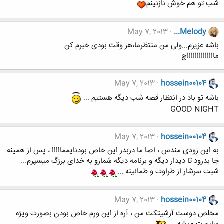
شب تو هم خوش نازنینم
May 7, 2013
...Melody
باشه عزیزم...ولی من منتظرما،هر وقت بودی خبرم کن
مااااااااااااااچ
May 7, 2013
hossein00104
باشه تو باد در انتظار قصه شب دیگه هستیم ...
GOOD NIGHT
May 7, 2013
hossein00104
به این زودی مندس ، اصا ما دربدر این خاص بودنایممااااا ، پس از همینه
جا بدرود تا دیدار دیگه و برنامه دیگه شمارو به خدای برزگ میسپرم...
شبت سرشار از طراوت و طمانینه ...
May 7, 2013
hossein00104
مخلص دوست آرشیتکت من ، آره از این ورم خاص بودن بصورت ویژه