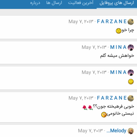
ارسال های پروفایل
آخرین فعالیت
ارسال ها
درباره
May 7, 2013
F A R Z A N E
چرا خو
May 7, 2013
M I N A
خواهش میشه گلم
May 7, 2013
M I N A
May 7, 2013
F A R Z A N E
خوبی فرهیخته جون؟؟
نیستی خانومی
May 7, 2013
...Melody