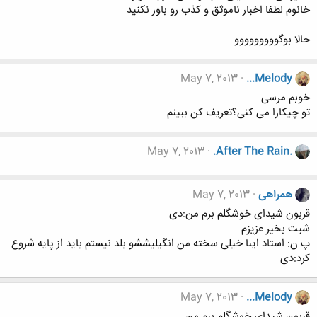
خانوم لطفا اخبار ناموثق و کذب رو باور نکنید
حالا بوگووووووووو
May 7, 2013
...Melody
خوبم مرسی
تو چیکارا می کنی؟تعریف کن ببینم
May 7, 2013
.After The Rain.
همراهی
May 7, 2013
قربون شیدای خوشگلم برم من:دی
شبت بخیر عزیزم
پ ن: استاد اینا خیلی سخته من انگیلیششو بلد نیستم باید از پایه شروع
کرد:دی
May 7, 2013
...Melody
قربون شیدای خوشگلم برم من