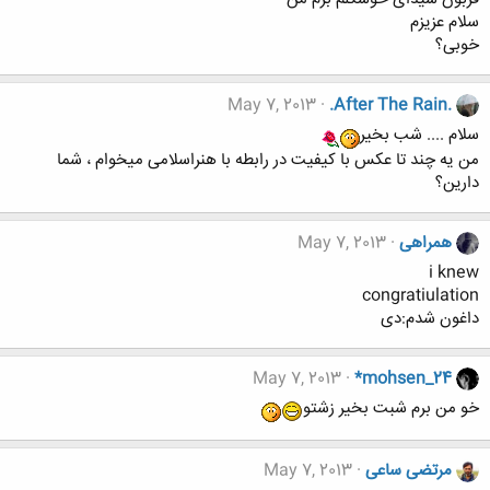
سلام عزیزم
خوبی؟
May 7, 2013
.After The Rain.
سلام .... شب بخیر
من یه چند تا عکس با کیفیت در رابطه با هنراسلامی میخوام ، شما
دارین؟
همراهی
May 7, 2013
i knew
congratiulation
داغون شدم:دی
May 7, 2013
*mohsen_24
خو من برم شبت بخير زشتو
مرتضی ساعی
May 7, 2013