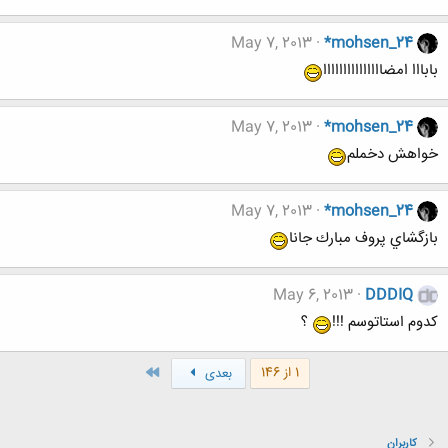
May 7, 2013
*mohsen_24
بابااا امضااااااااااااااا
May 7, 2013
*mohsen_24
خواهش دخملم
May 7, 2013
*mohsen_24
بازگشاي پروف مبارك جانا
May 6, 2013
DDDIQ
کدوم استاتوسم !!!
؟
آخر
1 از 146
بعدی
کاربران