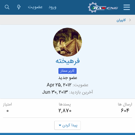
ورود
عضویت
کاربران
فرهيخته
کاربر ممتاز
عضو جدید
عضویت
Apr 25, 2012
آخرین بازدید
Jun 30, 2013
ارسال ها
پسندها
امتیاز
0
2,870
604
پیدا کردن