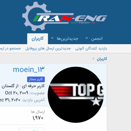
انجمن
جدیدترین‌ها
کاربران
بازدید کنندگان کنونی
جدیدترین ارسال های پروفایل
جستجو در ارس
کاربران
moein_13
کاربر ممتاز
کاربر حرفه ای
·
از
گلستان
عضویت
Oct 20, 2009
آخرین بازدید
c 31, 2020
ارسال ها
1,970