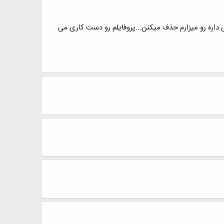
م یک خبر که فقط جنبه خبری داره رو میزارم حذف میکنن...پروفایلم رو دست کاری می