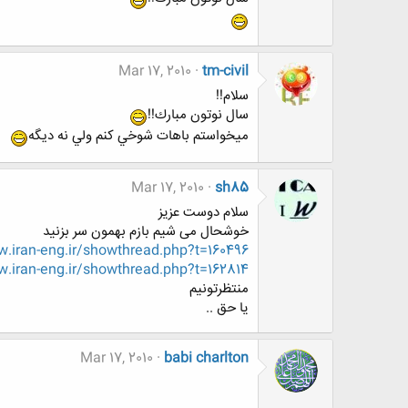
Mar 17, 2010
tm-civil
سلام!!
سال نوتون مبارك!!
ميخواستم باهات شوخي كنم ولي نه ديگه
Mar 17, 2010
sh85
سلام دوست عزیز
خوشحال می شیم بازم بهمون سر بزنید
iran-eng.ir/showthread.php?t=160496
.iran-eng.ir/showthread.php?t=162814
منتظرتونیم
یا حق ..
Mar 17, 2010
babi charlton