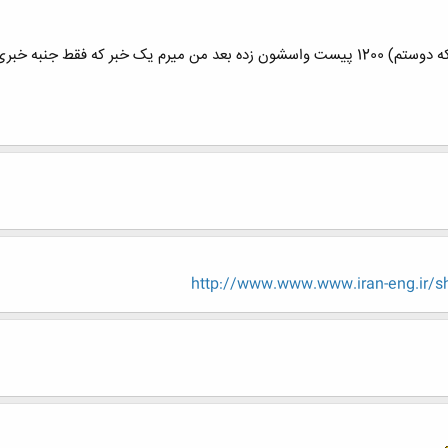
وقتی ادب و تربیت ندارن به کسی که(نه من بلکه دوستم) 1200 پیست واسشون زده بعد من میر
http://www.www.www.iran-eng.ir/s