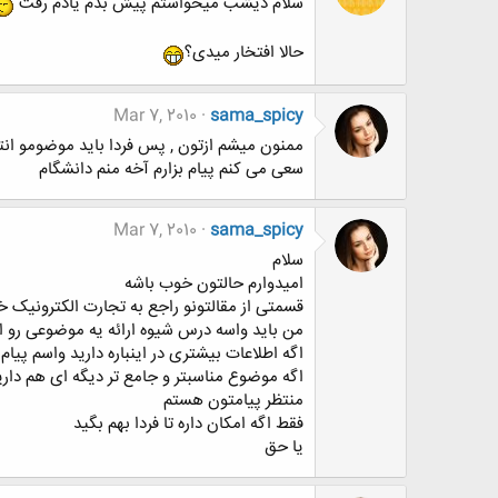
سلام دیشب میخواستم پیش بدم یادم رفت
حالا افتخار میدی؟
Mar 7, 2010
sama_spicy
ممنون میشم ازتون , پس فردا باید موضومو انتخ
سعی می کنم پیام بزارم آخه منم دانشگام
Mar 7, 2010
sama_spicy
سلام
امیدوارم حالتون خوب باشه
قسمتی از مقالتونو راجع به تجارت الکترونیک 
من باید واسه درس شیوه ارائه یه موضوعی رو 
اگه اطلاعات بیشتری در اینباره دارید واسم پیام
اگه موضوع مناسبتر و جامع تر دیگه ای هم دار
منتظر پیامتون هستم
فقط اگه امکان داره تا فردا بهم بگید
یا حق