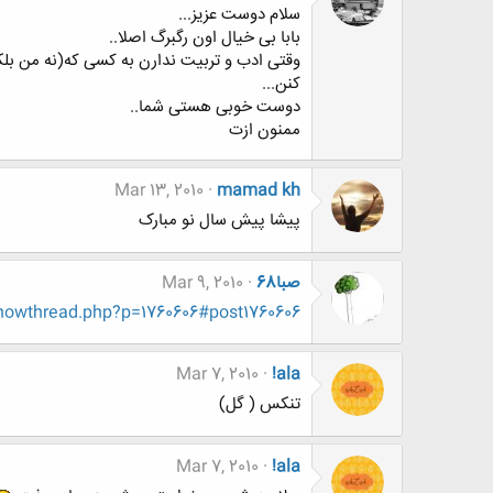
سلام دوست عزیز...
بابا بی خیال اون رگبرگ اصلا..
کنن...
دوست خوبی هستی شما..
ممنون ازت
Mar 13, 2010
mamad kh
پیشا پیش سال نو مبارک
صبا68
Mar 9, 2010
howthread.php?p=1760606#post1760606
Mar 7, 2010
!ala
تنکس ( گل)
Mar 7, 2010
!ala