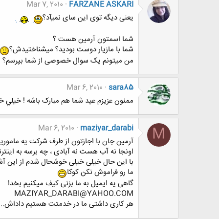
Mar 7, 2010
FARZANE ASKARI
یعنی دیگه توی این سای نمیآد؟
شما اسمتون آرمین هست ؟
شما با مازیار دوست بودید؟ میشناختیدش؟
من میتونم یک سوال خصوصی از شما بپرسم؟
Mar 6, 2010
sara85
ممنون عزيزم عيد شما هم مبارک باشه ! خيلي 
Mar 6, 2010
maziyar_darabi
M
آرمین جان با اجازتون از طرف شرکت یه ماموریت
اونجا نه آب هست نه آبادی ، چه برسه به اینترنت
با این حال خیلی خیلی خوشحال شدم از این آشنای
ما رو فراموش نکن کوکا
گاهی یه ایمیل به ما بزنی کیف میکنیم بخدا
MAZIYAR_DARABI@YAHOO.COM
هر کاری داشتی ما در خدمتت هستیم داداش...