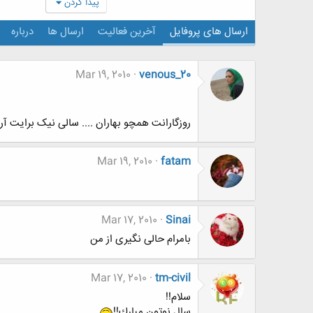
پیدا کردن
ارسال های پروفایل
آخرین فعالیت
ارسال ها
درباره
Mar 19, 2010
venous_20
روزگارانت همچو بهاران .... سالی نیک برایت آرز
Mar 19, 2010
fatam
Mar 17, 2010
Sinai
بامرام حالی نگیری از من
Mar 17, 2010
tm-civil
سلام!!
سال نوتون مبارك!!