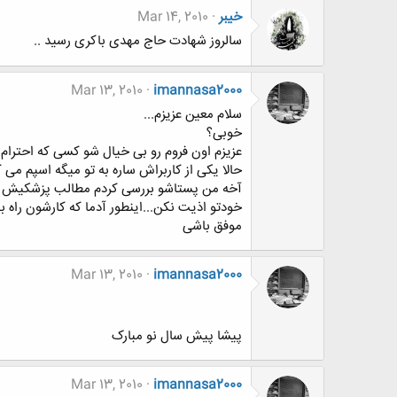
خيبر
Mar 14, 2010
سالروز شهادت حاج مهدی باکری رسید ..
Mar 13, 2010
imannasa2000
سلام معین عزیزم...
خوبی؟
عزیزم اون فروم رو بی خیال شو کسی که احترام
حالا یکی از کاربراش ساره به تو میگه اسپم می 
آخه من پستاشو بررسی کردم مطالب پزشکیش ک
خودتو اذیت نکن...اینطور آدما که کارشون راه
موفق باشی
Mar 13, 2010
imannasa2000
پیشا پیش سال نو مبارک
Mar 13, 2010
imannasa2000