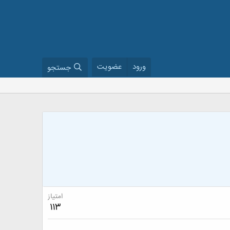
ورود
عضویت
جستجو
امتیاز
113