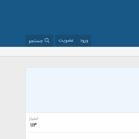
ورود
عضویت
جستجو
امتیاز
113