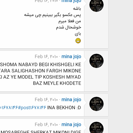
Feb 16, 2010
mina jojo
باشه
پس عکسو بگیر ببینیم چی میشه
من فعلا میرم
خوشحال شدم
بای
Feb 16, 2010
mina jojo
SHOMA NABAYD BEGI KHISHGELI KE
ARA SALIGHASHON FARGH MIKONE
KI AZ YE MODEL TIP KOSHESH MIYAD
BAZ MEYLE KHODETE
Feb 16, 2010
mina jojo
=1678146#post1678146
INA BEKHON :D
Feb 16, 2010
mina jojo
 MOSABEGHE SHERKAT MIKONI DIGE?