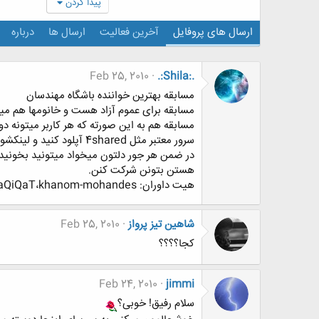
پیدا کردن
ارسال های پروفایل
آخرین فعالیت
ارسال ها
درباره
Feb 25, 2010
.:Shila:.
مسابقه بهترین خواننده باشگاه مهندسان
مسابقه برای عموم آزاد هست و خانومها هم م
مسابقه هم به این صورته که هر کاربر میتونه د
سرور معتبر مثل 4shared آپلود کنید و لینکشو بذارین اینجا تا در تاپیک مسابقه اصلی ثبت بشه.سعی کنید بدون استرس و خیلی راحت بخونید.
در ضمن هر جور دلتون میخواد میتونید بخونید.ح
هستن بتونن شرکت کنن.
هیت داوران: HaQiQaT،khanom-mohandes، تسنیم
شاهین تیز پرواز
Feb 25, 2010
کجا؟؟؟؟
Feb 24, 2010
jimmi
سلام رفیق! خوبی؟