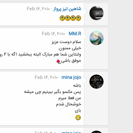
شاهین تیز پرواز
Feb 16, 2010
Feb 16, 2010
MM.R
سلام دوست عزیز
خیلی ممنون.
ولنتاین شما هم مبارک البته ببخشید اگه با 2 روز تاخیره این مدت سرم شلوغ بود وقت نمیکردم بیام تو سایت باشگاه.
موفق باشی
Feb 16, 2010
mina jojo
باشه
پس عکسو بگیر ببینیم چی میشه
من فعلا میرم
خوشحال شدم
بای