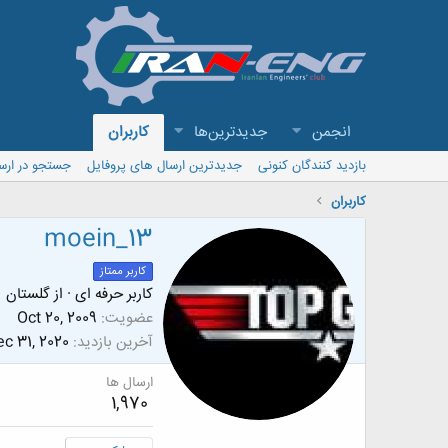
انجمن
جدیدترین‌ها
کاربران
بازدید کنندگان کنونی
جدیدترین ارسال های پروفایل
جستجو در ارس
کاربران
moein_13
کاربر ممتاز
کاربر حرفه ای
·
از
گلستان
عضویت
Oct 20, 2009
آخرین بازدید
c 31, 2020
ارسال ها
1,970