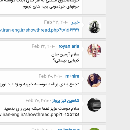
خوشحالمون میکنی یه سر بیای اینجا دوسته من
حرفهای خودمونی بچه های نجوم
خيبر
Feb 23, 2010
iran-eng.ir/showthread.php?t=156331
Feb 22, 2010
royan aria
سلام آرمین جان
کجایی نیستی؟
Feb 20, 2010
m0nire
*جمع بندی برنامه موسسه خیریه ویژه عید نورو
شاهین تیز پرواز
Feb 20, 2010
سلام دوست عزيز لطفا ميشه بمن راي بدهيد
iran-eng.ir/showthread.php?t=155451