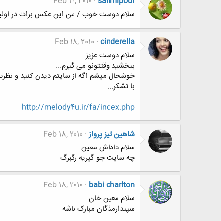
Feb 19, 2010
salimipour
سلام دوست خوب / من این عکس برات در اولین 
Feb 18, 2010
cinderella
سلام دوست عزیز
ببخشید وقتتونو می گیرم...
خوشحال میشم اگه از سایتم دیدن کنید و نظرتون
با تشکر...
http://melody4u.ir/fa/index.php
شاهین تیز پرواز
Feb 18, 2010
سلام داداش معین
چه سایت جو گیریه رگبرگ
Feb 18, 2010
babi charlton
سلام معین خان
سپندارمذگان مبارک باشه