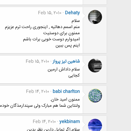
Feb 15, 2010
Dehaty
سلام
منم اسمم دهاتیه , اینجوری راحت ترم عزیزم
ممنون برای دوستیت
امیدوارم دوست خوبی برات باشم
اینم پس ببین
شاهین تیز پرواز
Feb 15, 2010
سلام داداش ارمین
کجایی
Feb 14, 2010
babi charlton
ممنون امید خان.
ولنتاین شما هم مبارک ولی سپندارمذگان خودمو
Feb 14, 2010
yekbinam
سلام.اگر تمايل دارين نظر بدين