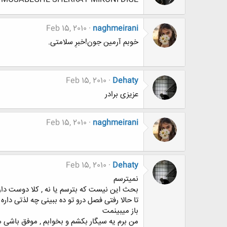
Feb 15, 2010
naghmeirani
خوبم آرمین جون!خبرِ سلامتی.
Feb 15, 2010
Dehaty
عزیزی برادر
Feb 15, 2010
naghmeirani
Feb 15, 2010
Dehaty
نمیترسم
بحث این نیست که بترسم یا نه , کلا دوست دار
تا حالا رفتی فصل درو تو ده ببینی چه لذتی دار
باز میبینمت
من برم یه سیگار بکشم و بخوابم , موفق باشی