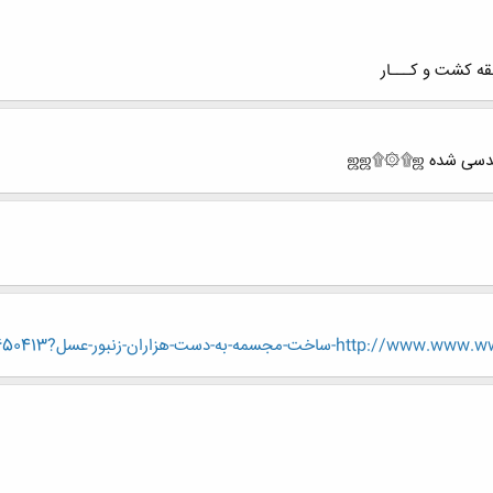
بقه کشت و کـــار
زاران-زنبور-عسل?p=6650413#post6650413