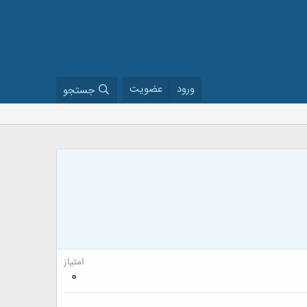
ورود
عضویت
جستجو
امتیاز
0