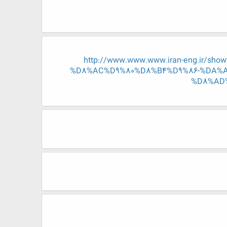
http://www.www.www.iran-eng.ir
%D8%AC%D9%80%D8%B4%D9%86-%DA%
%D8%AD