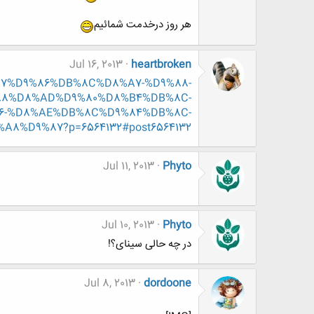
هر روز درخدمت شمائیم
Jul 16, 2013
heartbroken
8%A7%D9%86%DB%8C%D8%A7-%D9%88-
88%D8%AD%D9%80%D8%B4%DB%8C-
-%D8%AE%DB%8C%D9%84%DB%8C-
8%D9%87?p=6564132#post6564132
Jul 11, 2013
Phyto
Jul 10, 2013
Phyto
در چه حالی سینای؟!
Jul 8, 2013
dordoone