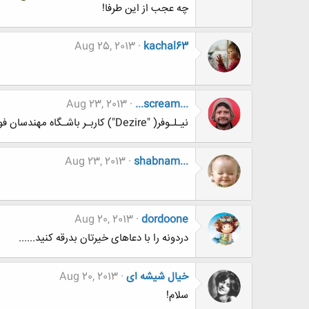
چه عجب از این طرفا!
Aug 25, 2013
kachal63
Aug 23, 2013
...scream...
نیـلـوفر( "Dezire") کاربـر باشـگاه مهندسان فوت کرد ...
Aug 23, 2013
shabnam...
Aug 20, 2013
dordoone
دردونه را با دعاهای خیرتان بدرقه کنید......
خیال شیشه ای
Aug 20, 2013
سلام!