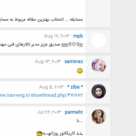
مسابقه ... انتخاب بهترین مقاله مربوط به مسا
Aug 17, 2013
mpb
ஜஜ۩۞۩ஜ صدیق عزیز مدیر تالارهای فنی مهندسی شده ஜஜ۩۞۩ஜ
Aug 13, 2013
saminaz
Aug 5, 2013
* ziba *
http://www.www.www.iran-eng.ir/showthread.php/471782-ساخت-مجسمه-به-دست-ه
Jul 26, 2013
parmehr
...با
ܜܔ کاریکاتور روزانهܢܔ