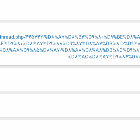
/showthread.php/465342-%D8%A7%D8%B3%D9%80%D9%BE%D
AF%D9%80%D8%A7%D9%88%D9%87%D8%A7%DB%8C-%D9%
%D8%AA%D9%85%D8%A7-%D8%A8%D8%A8%DB%8C%D9%86
%D8%AC%D8%A7%D9%84%D8%A