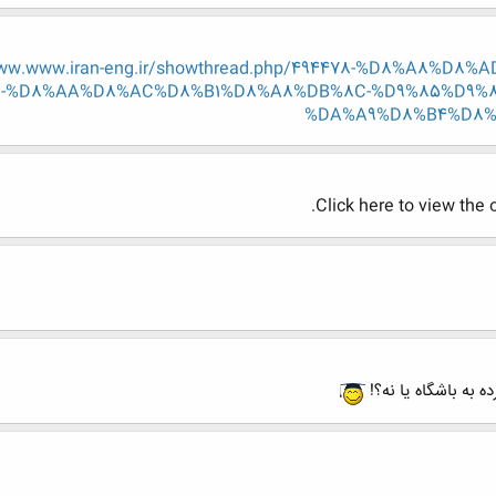
www.www.iran-eng.ir/showthread.php/494478-%D8%A8%
8-%D8%AA%D8%AC%D8%B1%D8%A8%DB%8C-%D9%85%D9%
%DA%A9%D8%B4%D8%
Click here to view the 
ه به باشگاه یا نه؟!