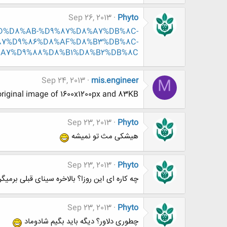
Sep 26, 2013
Phyto
D8%AD%D8%AB-%D9%87%D8%A7%DB%8C-
87%D9%86%D8%AF%D8%B3%DB%8C-
A7%D9%88%D8%B1%D8%B2%DB%8C
Sep 24, 2013
mis.engineer
M
original image of 1600x1200px and 83KB.
Sep 23, 2013
Phyto
هیشکی مث تو نمیشه
Sep 23, 2013
Phyto
چه کاره ای این روزا؟ بالاخره سینای قبلی برمیگرد
Sep 23, 2013
Phyto
چطوری دلاور؟ دیگه باید بگیم شادوماد