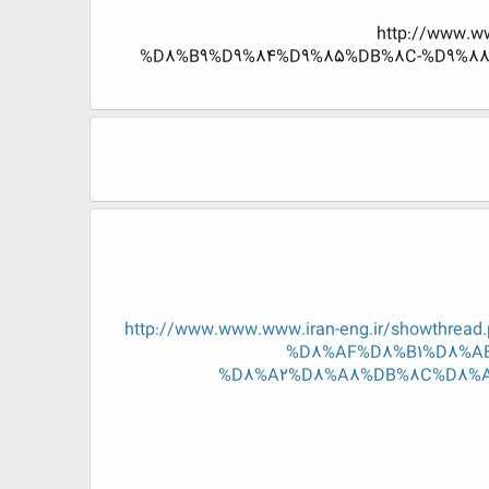
http://www.
%D8%B9%D9%84%D9%85%DB%8C-%D9%8
http://www.www.www.iran-eng.ir/showt
%D8%AF%D8%B1%D8%A
%D8%A2%D8%A8%DB%8C%D8%A7