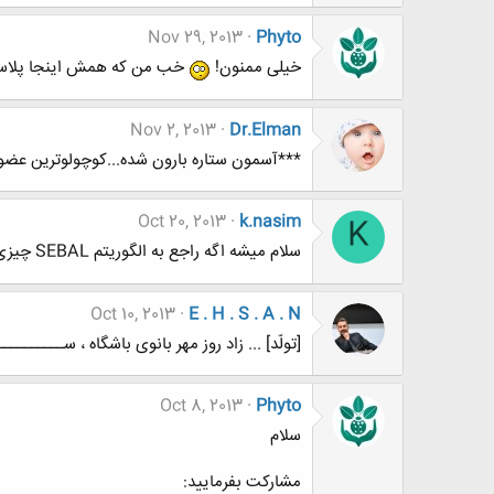
Nov 29, 2013
Phyto
خیلی ممنون!
خب من که همش اینجا پلاسم، 
Nov 2, 2013
Dr.Elman
***آسمون ستاره بارون شده...کوچولوترین عضو آب
Oct 20, 2013
k.nasim
K
سلام میشه اگه راجع به الگوریتم SEBAL چیزی میدونید یا مطلبی دارید برام بفرستید؟ مرسی
Oct 10, 2013
E . H . S . A . N
[تولّد] ... زاد روز مهر بانوی باشگاه ، ســـــــــــــت
Oct 8, 2013
Phyto
سلام
مشارکت بفرمایید: