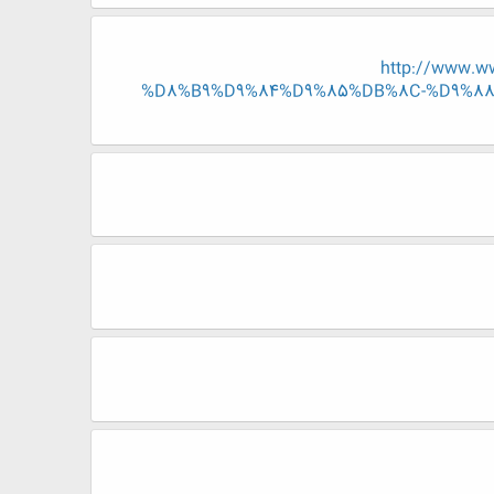
http://www.
%D8%B9%D9%84%D9%85%DB%8C-%D9%8