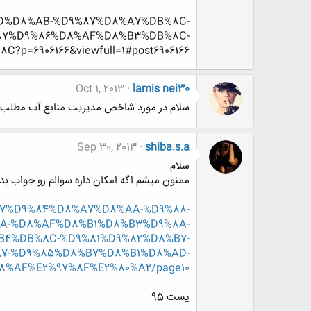
D8%AD%D8%AB-%D9%87%D8%A7%DB%8C-
87%D9%86%D8%AF%D8%B3%DB%8C-
6906166&viewfull=1#post6906166
Oct 1, 2013
lamis nei30
سلام در مورد شاخص مدیریت منابع آب مطلب م
Sep 30, 2013
shiba.s.a
سلام
ممنون میشم اگه امکان داره سوالم رو جواب بد
8%A7%D9%84%D8%A7%D8%AA-%D9%88-
A-%D8%AF%D8%B1%D8%B3%D9%8A-
4%DB%8C-%D9%81%D9%82%D8%B7-
7-%D9%85%D8%B7%D8%B1%D8%AD-
%AF%E2%97%8F%E2%80%A2/page10
پست 95