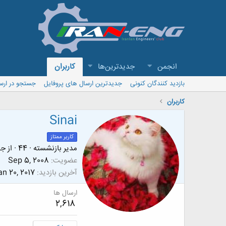
انجمن
جدیدترین‌ها
کاربران
بازدید کنندگان کنونی
جدیدترین ارسال های پروفایل
جستجو در ارس
کاربران
Sinai
کاربر ممتاز
مدیر بازنشسته
·
44
·
از
جه
عضویت
Sep 5, 2008
آخرین بازدید
an 20, 2017
ارسال ها
2,618