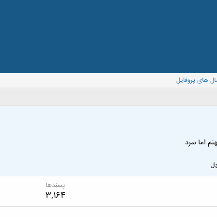
ال های پروفایل
نم اما سرد
J
پسندها
3,164