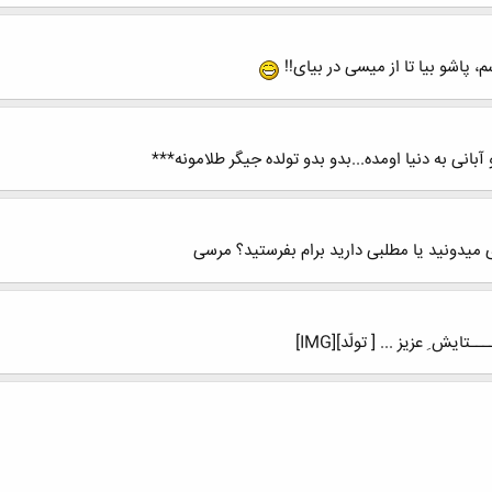
پاشو بیا تا از میسی در بیای!!
انی به دنیا اومده...بدو بدو تولده جیگر طلامونه***
ایش ِ عزیز ... [ تولّد][IMG]