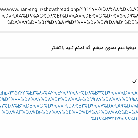
www.www.iran-eng.ir/showthread.php/494478-%D8%A8%
8-%D8%AA%D8%AC%D8%B1%D8%A8%DB%8C-%D9%85%D9%
%DA%A9%D8%B4%D8%A7%D9%88%D8%B1%D8%B2%DB%8C?p=
یخواستم ممنون میشم اگه کمکم کنید با تشکر
ین
hread.php/315262-%E2%80%A2%E2%97%8F%D8%B3%D9%88%D
E%D9%88%D8%A7%D8%B3%D8%AA-%D9%87%D8%A7%D9%8
%D8%B1%DB%8C-%D9%88-%D8%B2%D9%87%DA%A9%D8%B
%D8%AF%D8%B1-%D8%A7%DB%8C%D9%86%D8%AC%D8%A
%D8%B4%D9%88%D8