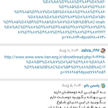
%D8%AA%D9%88%D9%84%D8%AF-
%D9%85%D8%A7%D9%87-
%D9%85%D9%87%D8%B1%D8%A8%D9%88%D9%86-
%D8%AA%D8%A7%D9%84%D8%A7%D8%B1-
%D9%85%D8%B9%D9%85%D8%A7%D8%B1%DB%8C-imah-
%D8%AC%D9%88%D9%86%D9%85%D9%87%D9%87%D9%
87%D9%87%D9%87%D9%87%D9%87%D9%87!!!!!!!?
p=7808740#post7808740
Aug 11, 2014
zahra_1992
http://www.www.www.iran-eng.ir/showthread.php/604625-
%D8%B3%D8%A7%D8%AF%D9%87-%DA%A9-
%D9%85%DB%8C%D8%B4%D9%88%DB%8C-!?
p=7789859#post7789859
یاسمن بانو
Aug 5, 2014
بــه آنـهـایــی کـه دوستشـان دارید
بــی بـهـانـه بـگـویـید دوسـتـت دارم
بــگـویـید در ایـن دنـیـای شـلوغ
ســنـجـاقـشـان کـرده ایـد بــه دلـتـان