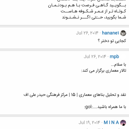
بــگویـید گـاهـی فـرصت بـا هـم بـودنـمـان
کـوتـاه تـر از عـمـر شـکـوفه هـاســت
شـما بگویید، حــَتی اگـــر نـشـنـوند
Jul 26, 2014
hanane1
کجایی تو دختر ؟
Jul 26, 2014
mpb
با سلام...
تالار معماری برگزار می کند:
نقد و تحلیل بناهای معماری | 15 | مرکز فرهنگی حیدر علی اف
با ما همراه باشید....:gol:
Jul 19, 2014
M I N A