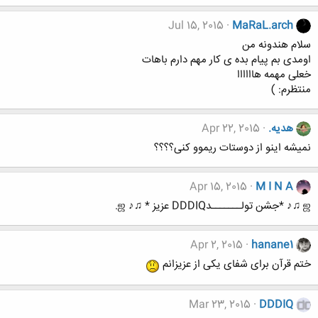
Jul 15, 2015
MaRaL.arch
سلام هندونه من
اومدی بم پیام بده ی کار مهم دارم باهات
خعلی مهمه هاااااا
منتظرم: )
هدیه.
Apr 22, 2015
نمیشه اینو از دوستات ریموو کنی؟؟؟؟
Apr 15, 2015
M I N A
ஜ ♫♪ *جشن تولـــــــدDDDIQ عزیز * ♫♪ ஜ.
Apr 2, 2015
hanane1
ختم قرآن برای شفای یکی از عزیزانم
Mar 23, 2015
DDDIQ