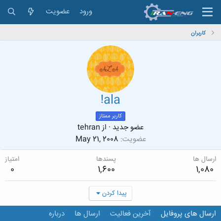
ورود
عضویت
کاربران
!ala
کاربر ممتاز
عضو جدید
·
از
tehran
عضویت
May 21, 2008
ارسال ها
پسندها
امتیاز
0
1,600
1,080
پیدا کردن
ارسال های پروفایل
آخرین فعالیت
ارسال ها
درباره