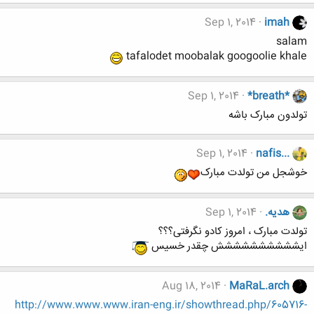
Sep 1, 2014
imah
salam
tafalodet moobalak googoolie khale
Sep 1, 2014
*breath*
تولدون مبارک باشه
Sep 1, 2014
nafis...
خوشجل من تولدت مبارک
هدیه.
Sep 1, 2014
تولدت مبارک ، امروز کادو نگرفتی؟؟؟
ایشششششششششش چقدر خسیس
Aug 18, 2014
MaRaL.arch
http://www.www.www.iran-eng.ir/showthread.php/605716-