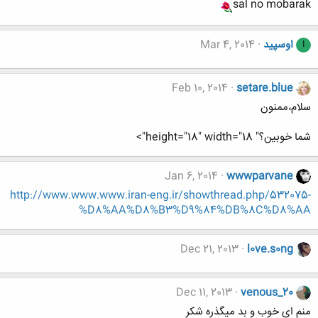
sal no mobarak
اوسپید
Mar 4, 2014
ا
Feb 10, 2014
setare.blue
سلام،ممنون
شما خوبین؟" height="18" width="18">
Jan 6, 2014
wwwparvane
http://www.www.www.iran-eng.ir/showthread.php/532075-
%D8%AA%D8%B3%D9%84%DB%8C%D8%AA
Dec 21, 2013
l0ve.s0ng
Dec 11, 2013
venous_20
منم ای خوب و بد میگذره شکر