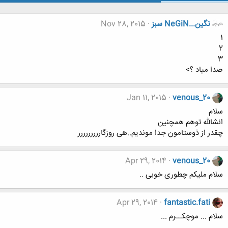
نگين...NeGiN سبز
Nov 28, 2015
1
2
3
صدا میاد ؟>
Jan 11, 2015
venous_20
سلام
انشالله توهم همچنین
چقدر از ذوستامون جدا موندیم..هی روزگاررررررررر
Apr 29, 2014
venous_20
سلام ملیکم چطوری خوبی ..
Apr 29, 2014
fantastic.fati
سلام ... موچکــرم ...