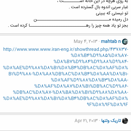
به روی هرچه در این خانه اســـــــــت ،
غبار سربی اندوه بال گسترده است .
تو نیستی که ببینی
دل رمیده مـــــــــــــــــــــــــــــــــــــــــن
بجز تو یاد همه چیز را رهــــــــــــــــــــــــــــــــا کرده است .
May 4, 2013
mahtab n
http://www.www.www.iran-eng.ir/showthread.php/437837-
%D8%B4%D9%85%D8%A7-
%D8%B7%D9%84%D9%88%D9%84-
%D8%AE%D9%88%D8%B1%D8%B4%DB%8C%D8%AF%D8%
B1%D9%88-%D8%A8%DB%8C%D8%B4%D8%AA%D8%B1-
%D8%AF%D9%88%D8%B3%D8%AA-
%D8%AF%D8%A7%D8%B1%DB%8C%D9%86-
%DB%8C%D8%A7-%D8%BA%D8%B1%D9%88%D8%A8-
%D8%AE%D9%88%D8%B1%D8%B4%DB%8C%D8%AF%D8%
9F%D8%9F%D8%9F
تاریک وتنها
Apr 21, 2013