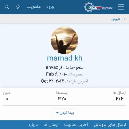
ورود
عضویت
کاربران
mamad kh
عضو جدید
·
از
ahvaz
عضویت
Feb 6, 2010
آخرین بازدید
Oct 22, 2014
ارسال ها
پسندها
امتیاز
0
320
404
پیدا کردن
ارسال های پروفایل
آخرین فعالیت
ارسال ها
درباره