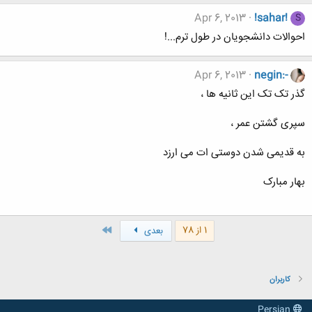
Apr 6, 2013
!sahar!
S
احوالات دانشجویان در طول ترم...!
Apr 6, 2013
negin:-
گذر تک تک این ثانیه ها ،
سپری گشتن عمر ،
به قدیمی شدن دوستی ات می ارزد
بهار مبارک
آخر
1 از 78
بعدی
کاربران
Persian