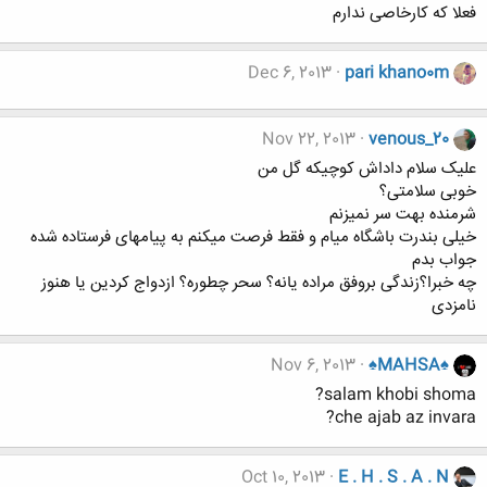
فعلا که کارخاصی ندارم
Dec 6, 2013
pari khano0m
Nov 22, 2013
venous_20
علیک سلام داداش کوچیکه گل من
خوبی سلامتی؟
شرمنده بهت سر نمیزنم
خیلی بندرت باشگاه میام و فقط فرصت میکنم به پیامهای فرستاده شده
جواب بدم
چه خبرا؟زندگی بروفق مراده یانه؟ سحر چطوره؟ ازدواج کردین یا هنوز
نامزدی
Nov 6, 2013
♠MAHSA♠
salam khobi shoma?
che ajab az invara?
Oct 10, 2013
E . H . S . A . N