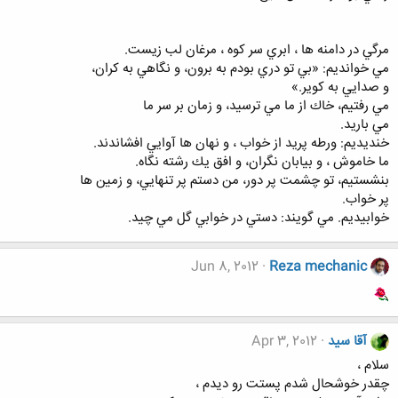
مرگي در دامنه ها ، ابري سر كوه ، مرغان لب زيست‌.
مي خوانديم: «بي تو دري بودم به برون‌، و نگاهي به كران‌،
و صدايي به كوير.»
مي رفتيم‌، خاك از ما مي ترسيد، و زمان بر سر ما
مي باريد.
خنديديم‌: ورطه پريد از خواب ، و نهان ها آوايي افشاندند.
ما خاموش ، و بيابان نگران‌، و افق يك رشته نگاه‌.
بنشستيم‌، تو چشمت پر دور، من دستم پر تنهايي‌، و زمين ها
پر خواب‌.
خوابيديم‌. مي گويند: دستي در خوابي گل مي چيد.
Jun 8, 2012
Reza mechanic
آقا سید
Apr 3, 2012
سلام ،
چقدر خوشحال شدم پستت رو دیدم ،