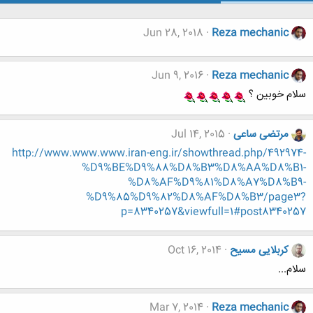
Jun 28, 2018
Reza mechanic
Jun 9, 2016
Reza mechanic
سلام خوبین ؟
مرتضی ساعی
Jul 14, 2015
http://www.www.www.iran-eng.ir/showthread.php/492974-
%D9%BE%D9%88%D8%B3%D8%AA%D8%B1-
%D8%AF%D9%81%D8%A7%D8%B9-
%D9%85%D9%82%D8%AF%D8%B3/page3?
p=8340257&viewfull=1#post8340257
کربلایی مسیح
Oct 16, 2014
سلام...
Mar 7, 2014
Reza mechanic