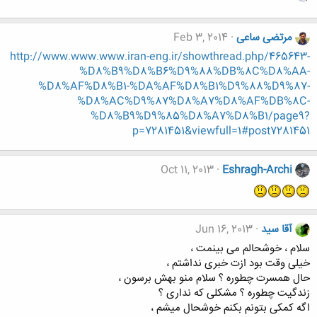
مرتضی ساعی
Feb 3, 2014
http://www.www.www.iran-eng.ir/showthread.php/465643-
%D8%B9%D8%B6%D9%88%DB%8C%D8%AA-
%D8%AF%D8%B1-%DA%AF%D8%B1%D9%88%D9%87-
%D8%AC%D9%87%D8%A7%D8%AF%DB%8C-
%D8%B9%D9%85%D8%A7%D8%B1/page9?
p=7281451&viewfull=1#post7281451
Oct 11, 2013
Eshragh-Archi
آقا سید
Jun 16, 2013
سلام ، خوشحالم می بینمت ،
خیلی وقت بود ازت خبری نداشتم ،
حال همسرت چطوره ؟ سلام منو بهش برسون ،
زندگیت چطوره ؟ مشکلی که نداری ؟
اگه کمکی بتونم بکنم خوشحال میشم ،