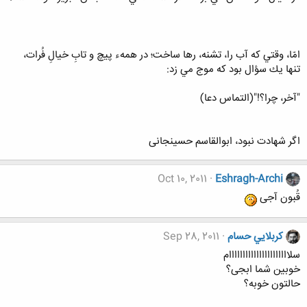
امّا، وقتي كه آب را، تشنه، رها ساخت؛ در همهء پيچ و تابِ خيالِ فُرات،
تنها يك سؤال بود كه موج مي زد:
"آخر، چرا؟!"(التماس دعا)
اگر شهادت نبود، ابوالقاسم حسینجانی
Oct 10, 2011
Eshragh-Archi
قُبون آجی
كربلايي حسام
Sep 28, 2011
سلاااااااااااااااااااااام
خوبین شما ابجی؟
حالتون خوبه؟