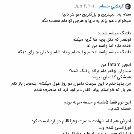
كربلايي حسام
Jun 4, 2011
سلام به....بهترین و بزرگترین خواهر دنیا
میخوام دلمو بزنم به دریا و هرچی تو دلم هست بگم
دلتنگ میشم شدید
اونقدر که مثل بچه ها گریه میکنم
خنده داره اما واسه من نه
دلتنگ میشم واسه ابجیم و ابجیام و داداشام و خیلی چیزای دیگه
ابجی fatam من
میدونی چقدر دلم براتون تنگ شده؟
هیشکی گفتمان نیومد
من بدبدختم با این سرعت داغون دو روز طول میکشه اینحجار باز کنم
هر بار که خواستم بیام انقدر دیر لود کرد که منصرف شدم
این ترم فقط 5شنبه و جمعه خونه بودم
خسته شدم...
اخرش هم ایام شهادت حضرت زهرا قلبم دوباره ایست کرد
اورژانسی شدم و....
تا اینکه فهمیدم مادرزاد قلبم مشکل داره