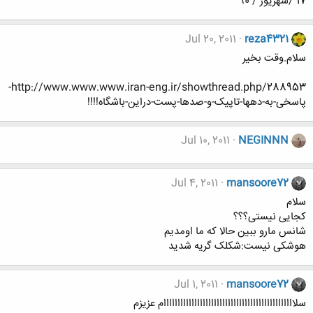
17 /شهریور / 90
Jul 20, 2011
reza4321
سلام.وقت بخیر
http://www.www.www.iran-eng.ir/showthread.php/288953-
پاسخی-به-دهها-تاپیک-و-صدها-پست-دراین-باشگاه!!!!
Jul 10, 2011
NEGINNN
Jul 4, 2011
mansoore72
سلام
کجایی نیستی؟؟؟
شانس مارو ببین حالا که ما اومدیم
هوشکی نیست:شکلک گریه شدید
Jul 1, 2011
mansoore72
سلااااااااااااااااااااااااااااااااااااااااااااااام عزیزم