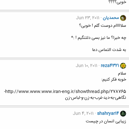
خوبی؟؟؟؟
محمدیان
Jun 23, 2011
سلااااام دوست گلم ! خوبی؟
چه خبرا؟ ما نیز بسی دلتنگیم ! :*
به شدت التماس دعا
Jun 10, 2011
reza4321
سلام
خوبه فکر کنیم:
http://www.www.www.iran-eng.ir/showthread.php/278765-
نگاهی-به-دید-غرب-به-زن-و-لباس-زن
Jun 4, 2011
shahryar14
زیبایی انسان در چیست