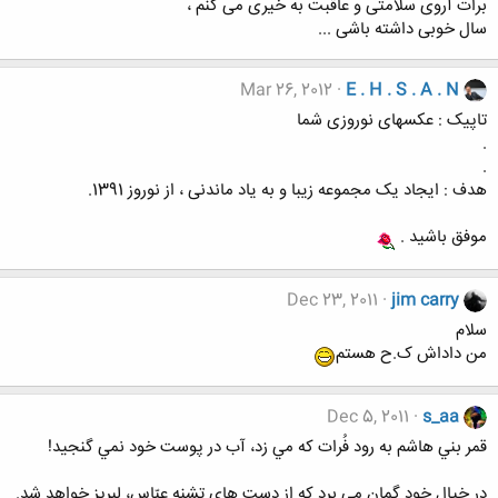
برات آروی سلامتی و عاقبت به خیری می کنم ،
سال خوبی داشته باشی ...
Mar 26, 2012
E . H . S . A . N
تاپیک : عکسهای نوروزی شما
.
.
هدف : ایجاد یک مجموعه زیبا و به یاد ماندنی ، از نوروز 1391.
موفق باشید .
Dec 23, 2011
jim carry
سلام
من داداش ک.ح هستم
Dec 5, 2011
s_aa
قمر بني هاشم به رود فُرات كه مي زد، آب در پوست خود نمي گنجيد!
در خيال خود گمان مي برد كه از دست هاي تشنه عبّاس، لبريز خواهد شد.