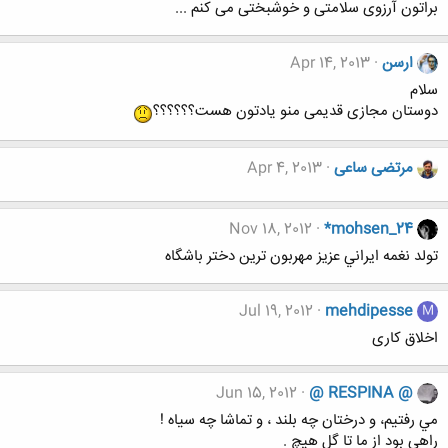
براتون آرزوی سلامتی و خوشبختی می کنم ...
ارسن
Apr 14, 2013
سلام
دوستان مجازی قدیمی منو یادتون هست؟؟؟؟؟؟
مرتضی ساعی
Apr 4, 2013
Nov 18, 2012
*mohsen_24
تولد نغمه ايراني عزيز مهربون ترين دختر باشگاه
Jul 19, 2012
mehdipesse
M
اخلاق کاری
Jun 15, 2012
@ RESPINA @
مي رفتيم‌، و درختان چه بلند ، و تماشا چه سياه !
راهي بود از ما تا گل هيچ .