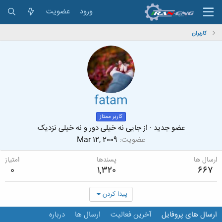
ورود
عضویت
کاربران
fatam
کاربر ممتاز
عضو جدید
·
از
جایی نه خیلی دور و نه خیلی نزدیک
عضویت
Mar 12, 2009
ارسال ها
پسندها
امتیاز
0
1,320
667
پیدا کردن
ارسال های پروفایل
آخرین فعالیت
ارسال ها
درباره