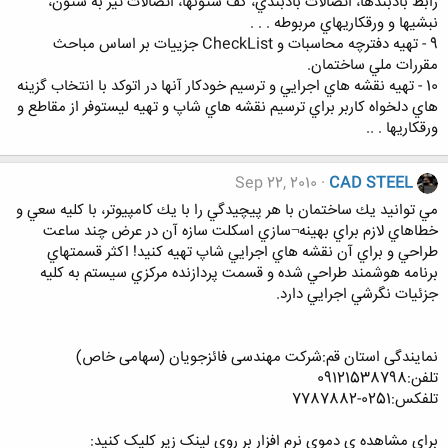
رابط بادبندها، اتصالات بادبندي، كف ستونها، اتصالات تير به ستون،
نبشيها و ورقكاريهاي مربوطه . . .
9 - تهيه دفترچه محاسبات و CheckList جزييات بر اساس مباحث
مقررات ملي ساختمان.
10 - تهيه نقشه هاي اجرايي و ترسيم خودكار آنها در اتوكد با انتخاب گزينه
هاي دلخواه كاربر براي ترسيم نقشه هاي شاپ و تهيه ليستوفر از مقاطع و
ورقكاريها . ..
Sep 22, 2010
CAD STEEL
مي توانيد يك ساختمان با هر پيچيدگي را با يك كامپيوتر، با كليه سعي و
خطاهاي لازم براي بهينه¬سازي اسكلت سازه آن در عرض چند ساعت
طراحي و براي آن نقشه هاي اجرايي شاپ تهيه كنيد! اكثر قسمتهاي
برنامه هوشمند طراحي شده و قسمت پردازنده مركزي سيستم به كليه
جزئيات نگرشي اجرايي دارد.
نمایندگی استان قم:شرکت مهندسی فائزجویان (سهامی خاص)
تلفن:09121538798
تلفکس:0251-7787882
برای مشاهده ی دموی نرم افزار بر روی لینک زیر کلیک کنید: