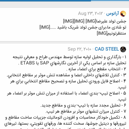
آرانوس
Aug 23, 2012
جشن تولد علیرضا[IMG] [IMG][IMG]
تو شادی ما،برای جشن تولد شریک باشید .....[IMG]
منتظرتونیم[IMG]
Sep 22, 2010
CAD STEEL
1 - بارگذاري و تحليل اوليه سازه توسط مهندس طراح و معرفي نتيجه
تحليل سازه بر اساس يكي از آخرين نگارشهاي SAP يا ETABS .
2 - انتخاب مقطع براي اعضاء سازه .
3 - كنترل تلاشهاي داخلي اعضا و مشاهده تنش موثر بر مقاطع انتخابي.
4 - اصلاح فايل ورودي تحليل سازه و تصحيح مقاطع انتخابي براي هر
تيپ.
5 - اصلاح تيپ¬بندي اعضاء با استفاده از ميزان تنش موثر بر اعضاء هر
تيپ.
6 - تحليل مجدد سازه با تيپ¬بندي و مقاطع جديد.
7 - كنترل ميزان تنشهاي موثر بر مقاطع هر تيپ.
8 - تكميل خودكار محاسبات و افزودن اتوماتيك جزييات ساخت مقاطع و
تيرورقها و ديتيل جوشها، سخت كننده ها، ورقهاي تقويتي، بستها، تيرهاي