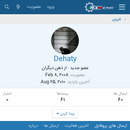
ورود
عضویت
کاربران
Dehaty
عضو جدید
·
از
ذهن دیگران
عضویت
Feb 8, 2008
آخرین بازدید
Aug 25, 2010
ارسال ها
پسندها
امتیاز
0
61
60
پیدا کردن
ارسال های پروفایل
آخرین فعالیت
ارسال ها
درباره