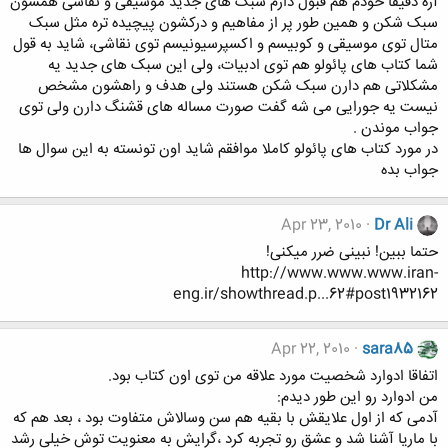
آره دقیقا خودم هم قبول دارم سبک های جدید موسیقی و نقاشی همشون
سبک شکن و همین طور پر از مفاهیم و درکشون پیچیده تره مثل سبک
متال توی موسیقی و کوبیسم و اکسپرسیونیسم توی نقاشی، شاید به قول
شما کتاب های پائولو هم توی ادبیات، ولی این سبک های جدید یه
مشکلاتی هم دارن سبک شکن هستند ولی هدف و راهشون مشخص
نیست یه جورایی می شه گفت صورت مساله های قشنگ دارن ولی توی
جواب موندن .
در مورد کتاب های پائولو کاملا موافقم شاید اون تونسته به این سوال ها
جواب بده
Apr 23, 2010
Dr Ali
حتما ببین! نبینی ضرر میکنی!
http://www.www.www.iran-
eng.ir/showthread.p...62#post1932162
Apr 22, 2010
sara85
اتفاقا ادوارد شخصیت مورد علاقه من توی اون کتاب بود.
من ادوارد رو این طور دیدم:
آدمی که از اول علایقش با بقیه هم سن وسالاش متفاوت بود ، بعد هم که
با ماریا آشنا شد و عشق رو تجربه کرد ،گرایش به معنویت توش خیلی رشد