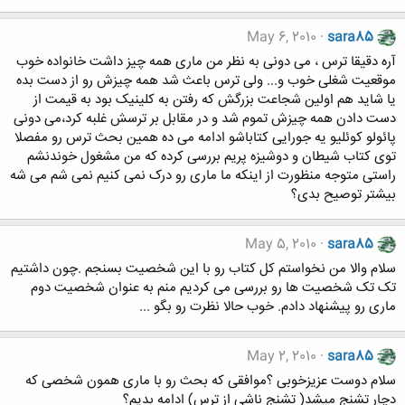
May 6, 2010
sara85
آره دقیقا ترس ، می دونی به نظر من ماری همه چیز داشت خانواده خوب
موقعیت شغلی خوب و... ولی ترس باعث شد همه چیزش رو از دست بده
یا شاید هم اولین شجاعت بزرگش که رفتن به کلینیک بود به قیمت از
دست دادن همه چیزش تموم شد و در مقابل بر ترسش غلبه کرد،می دونی
پائولو کوئلیو یه جورایی کتاباشو ادامه می ده همین بحث ترس رو مفصلا
توی کتاب شیطان و دوشیزه پریم بررسی کرده که من مشغول خوندنشم
راستی متوجه منظورت از اینکه ما ماری رو درک نمی کنیم نمی شم می شه
بیشتر توصیح بدی؟
May 5, 2010
sara85
سلام والا من نخواستم کل کتاب رو با این شخصیت بسنجم .چون داشتیم
تک تک شخصیت ها رو بررسی می کردیم منم به عنوان شخصیت دوم
ماری رو پیشنهاد دادم. خوب حالا نظرت رو بگو ...
May 2, 2010
sara85
سلام دوست عزیزخوبی ؟موافقی که بحث رو با ماری همون شخصی که
دچار تشنج میشد( تشنج ناشی از ترس) ادامه بدیم؟