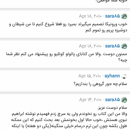
خوبه شما موافقی؟
Apr 18, 2010
sara85
خوب ورونیکا تصمیم میگیرئد بمیرد رو فعلا شروع کنیم تا من شیطان و
دوشیزه پریم رو تموم کنم
Apr 18, 2010
sara85
ممنون دوست .والا من کتابای پائولو کوئلیو رو پیشنهاد می کنم نظر شما
چیه؟
Apr 15, 2010
ayhann
سلام.چه جور گروهی را بندازیم؟
Apr 14, 2010
sara85
سلام دوست عزیز.
والا من این کتاب رو نخوندم ولی یه سرچ زدم فهمیدم نوشته ابراهیم
نبوی هستش ،خوب حالا اول بخونمش بعد بحث کنیم که این ممکنه
طول بکشه چون این ترم درسام خیلی سنگینه(یکی دو هفته) یا اینکه