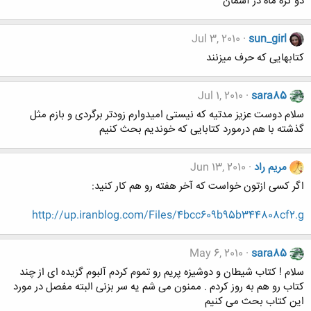
دو کره ماه در آسمان
Jul 3, 2010
sun_girl
کتابهایی که حرف میزنند
Jul 1, 2010
sara85
سلام دوست عزیز مدتیه که نیستی امیدوارم زودتر برگردی و بازم مثل
گذشته با هم درمورد کتابایی که خوندیم بحث کنیم
مریم راد
Jun 13, 2010
اگر کسی ازتون خواست که آخر هفته رو هم کار کنید:
http://up.iranblog.com/Files/4bcc609b95b344808cf2.g
May 6, 2010
sara85
سلام ! کتاب شیطان و دوشیزه پریم رو تموم کردم آلبوم گزیده ای از چند
کتاب رو هم به روز کردم . ممنون می شم یه سر بزنی البته مفصل در مورد
این کتاب بحث می کنیم