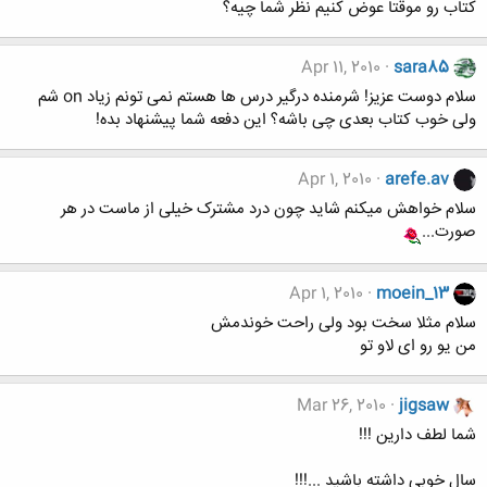
کتاب رو موقتا عوض کنیم نظر شما چیه؟
Apr 11, 2010
sara85
سلام دوست عزیز! شرمنده درگیر درس ها هستم نمی تونم زیاد on شم
ولی خوب کتاب بعدی چی باشه؟ این دفعه شما پیشنهاد بده!
Apr 1, 2010
arefe.av
سلام خواهش میکنم شاید چون درد مشترک خیلی از ماست در هر
صورت...
Apr 1, 2010
moein_13
سلام مثلا سخت بود ولی راحت خوندمش
من یو رو ای لاو تو
Mar 26, 2010
jigsaw
شما لطف دارین !!!
سال خوبی داشته باشید ...!!!