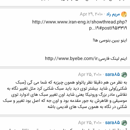
مریم راد
Apr 29, 2010
http://www.www.iran-eng.ir/showthread.php?
p...19#post1953319
اینو ببین.بنوسی ها!
اینم لینک فارسی:http://www.byebe.com/ir
Apr 25, 2010
sara85
به نظر من هم دقیقا نظر پائولو همون چیزیه که شما می گی (سبک
شکنی)ولی شاید بیشتر توی دید باید سبک شکنی کرد مثل تغییر نگاه به
نقاشی مادر بزرگ ورونیکا یعنی شاید اون تغییر سبک های ادوارد توی
موسیقی و ظاهرش یه جور مقدمه بود و اون جه که اصل بود تغییر و سبک
شکنی در نگاه به همون سیک های قدیمی باشه
Apr 25, 2010
sara85