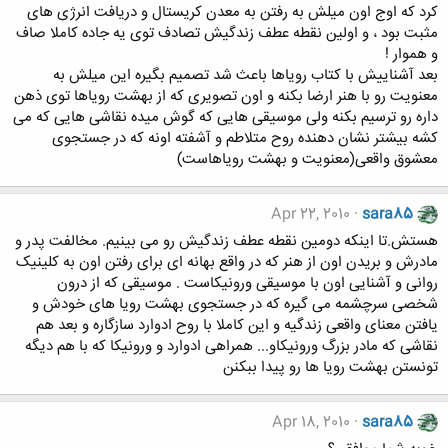
کرد که اوج اون میلش به رفتن به معدن کریستال و دریافت انرژی های
مثبت بود ، و اولین نقطه عطف زندگیش تصادف توی یه جاده کاملا صاف
و هموار !
بعد آشناییش با کتاب رویاها باعث شد تصمیم بگیره این میلش به
معنویت رو با هنر ارضا بکنه و اون تصویری که از بهشت رویاها توی ذهن
داره رو ترسیم بکنه ولی موسیقی هایی که گوش میده نقاشی هایی که می
کشه بیشتر نشان دهنده روح متلاطم و آشفته اونه که در جستجوی
معشوق واقعی(معنویت و بهشت رویاهاست)
Apr 22, 2010
sara85
هستش.تا اینکه دومین نقطه عطف زندگیش رو می بینیم. مخالفت پدر و
مادرش و بریدن اون از هنر که در واقع بهانه ای برای رفتن اون به کلینیک
روانی و آشنایی اون با موسیقی ورونیکاست . موسیقی که از درون
شخصی سرچشمه می گیره که در جستجوی بهشت رویا های خودش و
یافتن معنای واقعی زندگیه و این کاملا با روح ادوارد سازگاره و بعد هم
نقاشی که مادر بزرگ ورونیکاو... همراهی ادوارد و ورونیکا که با هم دیگه
تونستن بهشت رویا ها رو پیدا ببکنن
Apr 18, 2010
sara85