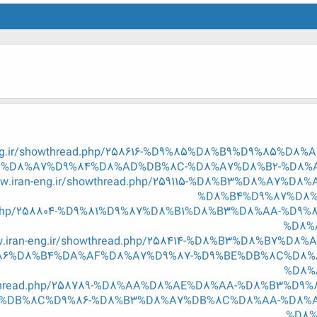
-eng.ir/showthread.php/258616-%D9%85%D8%B9%D9%85%D
%D8%A7%D9%84%D8%AD%DB%8C-%D8%A7%D8%B2-%D8%
ww.iran-eng.ir/showthread.php/259115-%D8%B3%D8%A7
%D8%B4%D9%87%D8%
read.php/258804-%D9%81%D9%87%D8%B1%D8%B3%D8%AA-%
%D8%
w.iran-eng.ir/showthread.php/258414-%D8%B3%D8%B7%
6%D8%B4%DA%AF%D8%A7%D9%87-%D9%BE%DB%8C%D8%A
%D8%
showthread.php/258789-%D8%AA%D8%AE%D8%AA-%D8%B3%
%DB%8C%D9%86-%D8%B3%D8%A7%DB%8C%D8%AA-%D8%A
%D8%