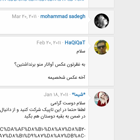
Mar 20, 2011
mohammad sadegh
Feb 20, 2011
HaQiQaT
سلام
به نظرتون عکس آواتار منو برنداشتین؟
آخه عکس شخصیمه
*شیما*
Jan 18, 2011
سلام دوست گرامی
لطفا حتما در این تاپیک شرکت کنید و از دانیال 
در ضمن به بقیه دوستان هم بگید
B%8C%DA%AF%D8%B1-%D8%A7%D8%B2-
A7%D8%B1%D9%87%D8%A7%DB%8C-