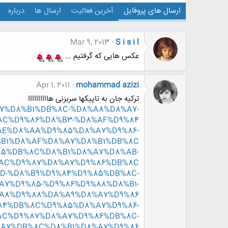
ارسال های پروفایل
آخرین فعالیت
ارسال ها
درباره
Mar 9, 2013
S i s i l
عکس هایی که گرفتیم ...
Apr 1, 2011
mohammad azizi
ترکیه جان به تاپیکها سربزنی هاااااااااا
8%A7%D8%B1%DB%8C-%D8%A8%D8%A7-
AC%D9%86%D8%B3-%D8%AF%D9%84
%D8%AE%D8%AA%D9%85%D8%A7%D9%86-
B1%D8%AF%D8%A7%D8%B1%DB%8C
D9%85%DB%8C%D8%B1%D8%A7%D8%AB-
AC%D9%87%D8%A7%D9%86%DB%8C
D8%AD-%D8%B9%D9%84%D9%85%DB%8C-
7%D9%85-%D9%86%D9%88%D8%B1-
A8%D9%88%DA%A9%D8%A7%D9%86
D9%84%DB%8C%D9%85%D8%A7%D9%86-
C%D9%87%D8%A7%D9%86%DB%8C-
A7%DB%8C%D8%B1%D8%A7%D9%86