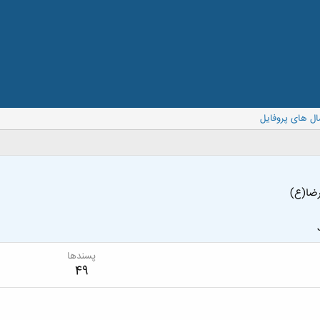
ال های پروفایل
ضا(ع)
پسندها
49