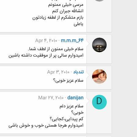
مرسی خیلی ممنونم
انشالله جبران کنم
بازم متشکرم از لطفه زیادتون
یاعلی
Apr 4, 2010
m.m.m_64
سلام خیلی ممنون از لطف شما.
امیدوارم سالی پر از موفقیت داشته باشین
تندباد
Apr 3, 2010
سلام عزیز خوبی؟
Mar 27, 2010
danijan
D
سلام عزیز دلم
خوبی؟
کم پیدایی،کجایی؟
امیدوارم هرجا هستی خوب و خوش باشی