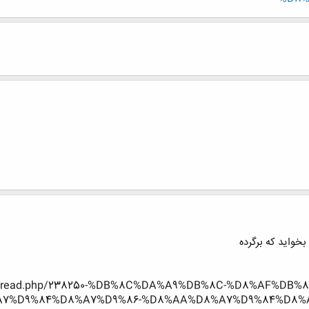
بخواید که برگرده
howthread.php/238250-%DB%8C%DA%A9%DB%8C-%D8%AF%D
A7%D9%84%D8%A7%D9%86-%D8%AA%D8%A7%D9%84%D8%