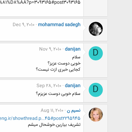
1%D8%AA?p=3093165#post3093165
Dec 9, 2010
mohammad sadegh
Nov 9, 2010
danijan
D
سلام
خوبی دوست عزیز؟
کجایی خبری ازت نیست؟
Sep 28, 2010
danijan
D
سلام خوبی دوست عزیزم؟
نسیم ن
Aug 11, 2010
ng.ir/showthread.p...45#post2295945
تشریف بیارین.خوشحال میشم