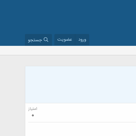
ورود
عضویت
جستجو
امتیاز
0