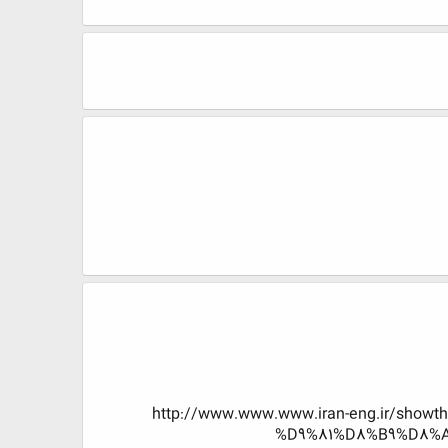
http://www.www.www.iran-eng.ir/s
%D9%81%D8%B9%D8%