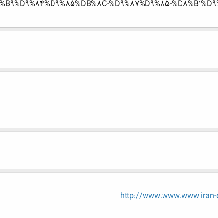
%B9%D9%84%D9%85%DB%8C-%D9%87%D9%85-%D8%B1%D9%8
http://www.www.www.iran-e