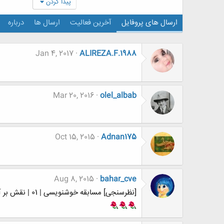
پیدا کردن
ارسال های پروفایل
آخرین فعالیت
ارسال ها
درباره
Jan 4, 2017
ALIREZA.F.1988
Mar 20, 2016
olel_albab
Oct 15, 2015
Adnan175
Aug 8, 2015
bahar_cve
[نظرسنجی] مسابقه خوشنویسی | 01 | نقش بر آب