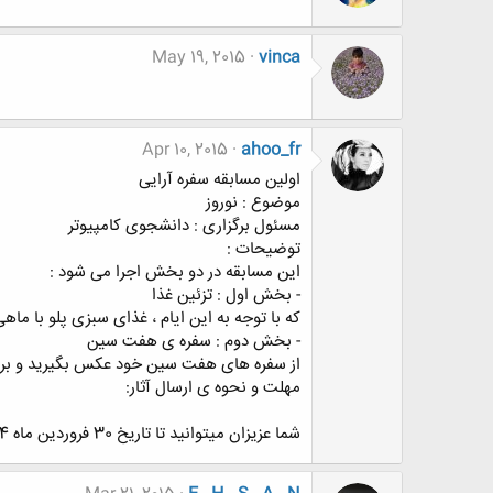
May 19, 2015
vinca
Apr 10, 2015
ahoo_fr
اولین مسابقه سفره آرایی
موضوع : نوروز
مسئول برگزاری : دانشجوی کامپیوتر
توضیحات :
این مسابقه در دو بخش اجرا می شود :
- بخش اول : تزئین غذا
که با توجه به این ایام ، غذای سبزی پلو با ماه
- بخش دوم : سفره ی هفت سین
از سفره های هفت سین خود عکس بگیرید و برای
مهلت و نحوه ی ارسال آثار:
شما عزیزان میتوانید تا تاریخ 30 فروردین ماه 94 ، تصاویر زیبای خود را با نام ( مسابقات سفره آرایی و تزئین غذا ) به دانشجوی کامپیوترارسال کنید .