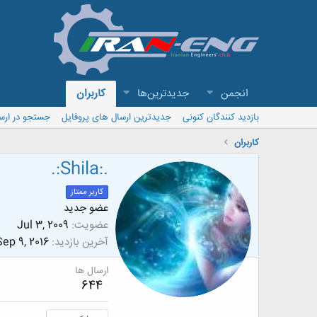
انجمن
جدیدترین‌ها
کاربران
بازدید کنندگان کنونی
جدیدترین ارسال های پروفایل
جستجو در ارس
کاربران
.:Shila:.
کاربر ممتاز
عضو جدید
عضویت
Jul 3, 2009
آخرین بازدید
Sep 9, 2016
ارسال ها
644