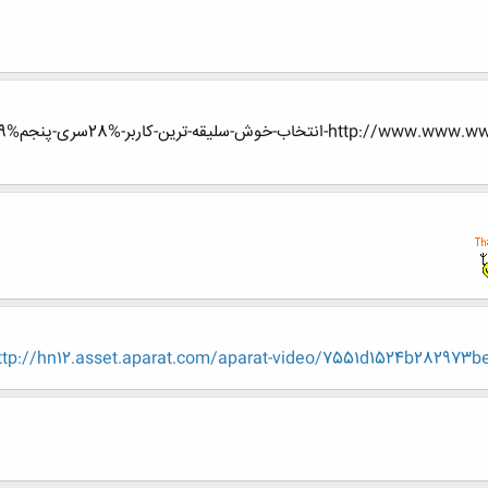
ش-سلیقه-ترین-کاربر-%28سری-پنجم%29
ttp://hn12.asset.aparat.com/aparat-video/7551d1524b28297