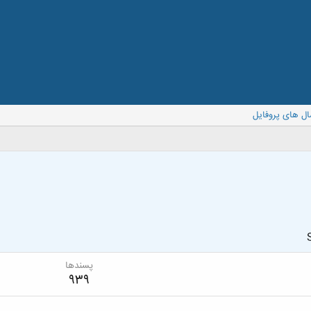
ال های پروفایل
پسندها
939