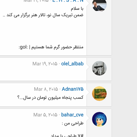
Mar 21, 2015
E . H . S . A . N
با سلام
ضمن تبریک سال نو، تالار هنر برگزار می کند ..
منتظر حضور گرم شما هستیم | :gol:
Mar 19, 2015
olel_albab
Mar 8, 2015
Adnan175
کسب پنجاه میلیون تومان در سال...؟
Mar 5, 2015
bahar_cve
طراحی من :
7# طراحی با مداد