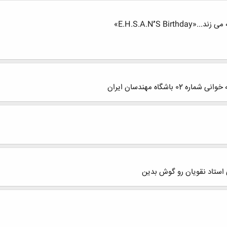
E.H.S.A.Nُُُ »
اشگاه مهندسان ایران
 استاد نقویان رو گوش بدین