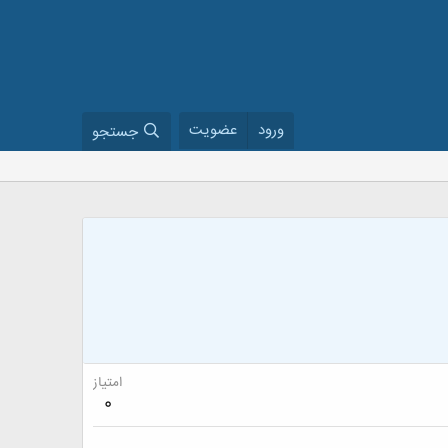
ورود
عضویت
جستجو
امتیاز
0