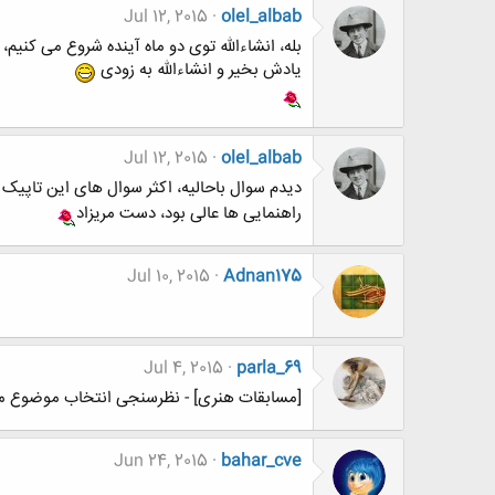
Jul 12, 2015
olel_albab
بله، انشاءالله توی دو ماه آینده شروع می کنیم
یادش بخیر و انشاءالله به زودی
Jul 12, 2015
olel_albab
دیدم سوال باحالیه، اکثر سوال های این تاپی
راهنمایی ها عالی بود، دست مریزاد
Jul 10, 2015
Adnan175
Jul 4, 2015
parla_69
[مسابقات هنری] - نظرسنجی انتخاب موضوع مسا
Jun 24, 2015
bahar_cve