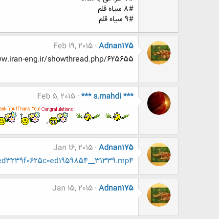
8# سیاه قلم
9# سیاه قلم
Feb 19, 2015
Adnan175
http://www.www.www.iran-eng.ir/showthread.php/625655-انتخاب-خو
Feb 5, 2015
*** s.mahdi ***
Jan 16, 2015
Adnan175
3bed3239f0625c0ed1959854__31339.mp4
Jan 15, 2015
Adnan175