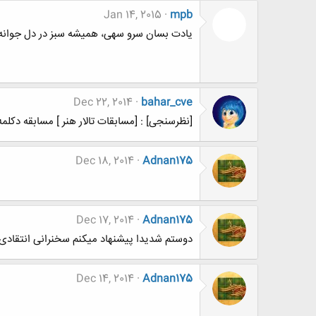
Jan 14, 2015
mpb
یادت بسان سرو سهی، همیشه سبز در دل جوانه می زند...«S Birthday
Dec 22, 2014
bahar_cve
[نظرسنجی] : [مسابقات تالار هنر ] مسابقه دکلمه خوانی شماره 02 ب
Dec 18, 2014
Adnan175
Dec 17, 2014
Adnan175
دوستم شدیدا پیشنهاد میکنم سخنرانی انتقادی
Dec 14, 2014
Adnan175