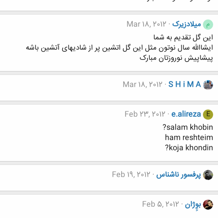
میلادزیرک
Mar 18, 2012
م
این گل تقدیم به شما
ایشاالله سال نوتون مثل این گل اتشین پر از شادیهای آتشین باشه
پیشاپیش نوروزتان مبارک
Mar 18, 2012
S H i M A
Feb 23, 2012
e.alireza
E
salam khobin?
ham reshteim
koja khondin?
پرفسور ناشناس
Feb 19, 2012
بوِِژان
Feb 5, 2012