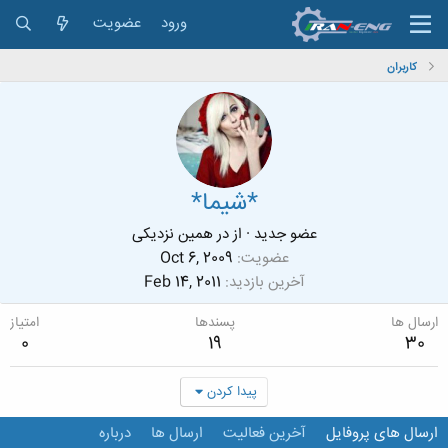
ورود
عضویت
کاربران
*شیما*
عضو جدید
·
از
در همین نزدیکی
عضویت
Oct 6, 2009
آخرین بازدید
Feb 14, 2011
ارسال ها
پسندها
امتیاز
0
19
30
پیدا کردن
ارسال های پروفایل
آخرین فعالیت
ارسال ها
درباره