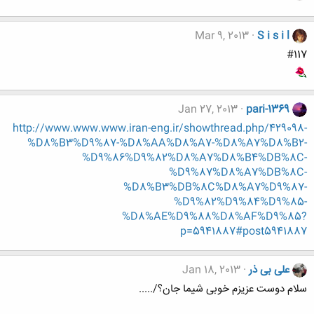
Mar 9, 2013
S i s i l
#117
Jan 27, 2013
pari-1369
http://www.www.www.iran-eng.ir/showthread.php/429098-
%D8%B3%D9%87-%D8%AA%D8%A7-%D8%A7%D8%B2-
%D9%86%D9%82%D8%A7%D8%B4%DB%8C-
%D9%87%D8%A7%DB%8C-
%D8%B3%DB%8C%D8%A7%D9%87-
%D9%82%D9%84%D9%85-
%D8%AE%D9%88%D8%AF%D9%85?
p=5941887#post5941887
علی بی ذر
Jan 18, 2013
سلام دوست عزیزم خوبی شیما جان؟/.....