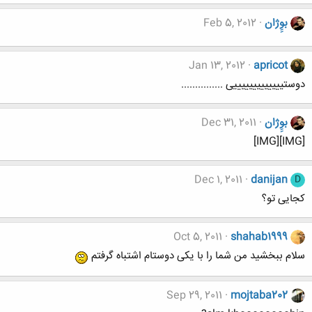
بوِِژان
Feb 5, 2012
Jan 13, 2012
apricot
دوستیییییییییییییی ...............
بوِِژان
Dec 31, 2011
[IMG][IMG]
Dec 1, 2011
danijan
D
کجایی تو؟
Oct 5, 2011
shahab1999
سلام ببخشید من شما را با یکی دوستام اشتباه گرفتم
Sep 29, 2011
mojtaba202