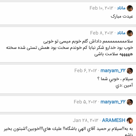
ماناد
Feb 10, 2012
عیدت مبارک
ماناد
Feb 8, 2012
سلامممممممممم داداش گلم خوبم میسی تو خوبی
خوب بود خدارو شکر نبابا کم خوندم سخت بود همش تستی شده سخته
هههههه سلامت باشی
Feb 6, 2012
maryam_22
سيلام ، خوبي شما ؟
آمين :دي
Feb 5, 2012
maryam_22
Jan 28, 2012
ARAMESH
به به!!سيلام بر حميد آقاي الهي باشگاه!! عليك هاي!!!خوبين؟شبتون بخير
باشه