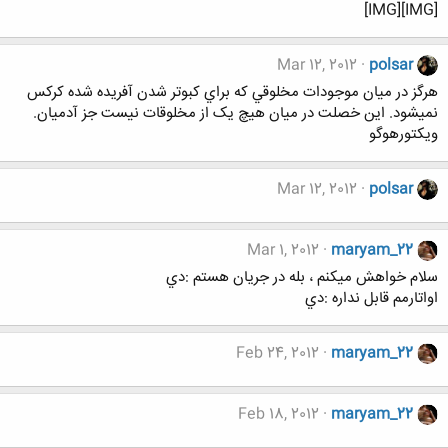
[IMG][IMG]
Mar 12, 2012
polsar
هرگز در ميان موجودات مخلوقي که براي کبوتر شدن آفريده شده کرکس
نميشود. اين خصلت در ميان هيچ يک از مخلوقات نيست جز آدميان.
ويکتورهوگو
Mar 12, 2012
polsar
Mar 1, 2012
maryam_22
سلام خواهش ميكنم ، بله در جريان هستم :دي
اواتارمم قابل نداره :دي
Feb 24, 2012
maryam_22
Feb 18, 2012
maryam_22