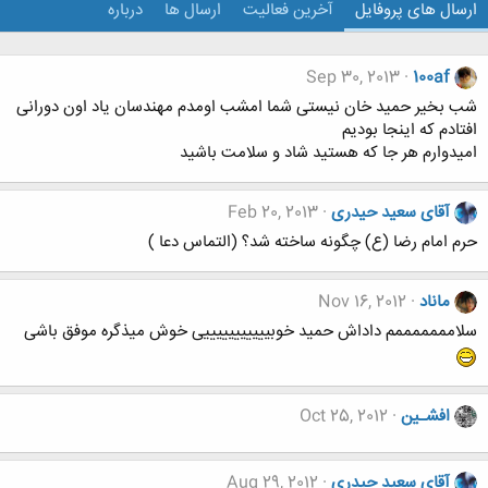
ارسال های پروفایل
آخرین فعالیت
ارسال ها
درباره
Sep 30, 2013
100af
شب بخیر حمید خان نیستی شما امشب اومدم مهندسان یاد اون دورانی
افتادم که اینجا بودیم
امیدوارم هر جا که هستید شاد و سلامت باشید
آقای سعید حیدری
Feb 20, 2013
حرم امام رضا (ع) چگونه ساخته شد؟ (التماس دعا )
ماناد
Nov 16, 2012
سلامممممممم داداش حمید خوبیییییییییییی خوش میذگره موفق باشی
افشـین
Oct 25, 2012
آقای سعید حیدری
Aug 29, 2012