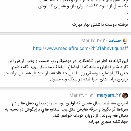
چند سال و چند عید باید از عمر تو بگذره تا آدم بشی؟
یک سال از عمرت گذشت، ولی باز تو همونی که بودی
.
.
فرشته دوست داشتنی بهار مبارک
حــامد
Mar 17, 2012
http://www.mediafire.com/?h9ffahnv4guhsff
این ترانه به نظر من شاهکاری در موسیقی رپ هست و وقتی ارزش این
کار بیشتر نمایان میشه که از اوضاع اسفناک موسیقی رپ آگاه باشیم.
حتی اگر اوضاع موسیقی رپ تا این حد فاجعه بار نبود باز هم این ترانه جز
برترین ترانه های اجرا شده در سبک رپ میبود.
Mar 13, 2012
maryam_22
آخرين سه شنبه سال همين كه اولين بوته خار از صداي دهل ها و دم
سرناها گر بگيرد و جرقه هايش مثل بچه ستاره هاي بازيگوش در نسيم به
دنبال هم بدوند ، از دوباره كودك خواهم شد.
چهارشنبه سوري مبارك.