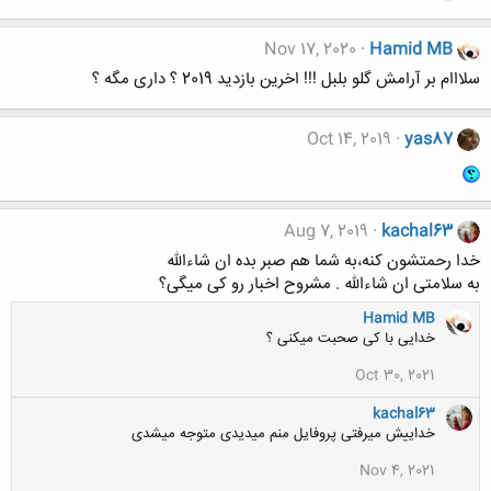
Nov 17, 2020
Hamid MB
سلااام بر آرامش گلو بلبل !!! اخرین بازدید 2019 ؟ داری مگه ؟
Oct 14, 2019
yas87
Aug 7, 2019
kachal63
خدا رحمتشون کنه،به شما هم صبر بده ان شاءالله
به سلامتی ان شاءالله . مشروح اخبار رو کی میگی؟
Hamid MB
خدایی با کی صحبت میکنی ؟
Oct 30, 2021
kachal63
خداییش میرفتی پروفایل منم میدیدی متوجه میشدی
Nov 4, 2021