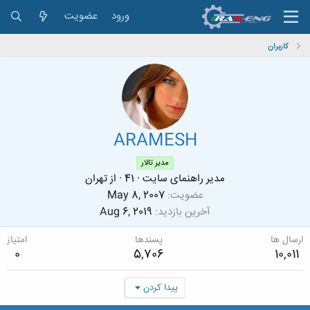
ورود
عضویت
کاربران
ARAMESH
مدیر تالار
مدیر راهنمای سایت
·
41
·
از
تهران
عضویت
May 8, 2007
آخرین بازدید
Aug 6, 2019
ارسال ها
پسندها
امتیاز
0
5,706
10,011
پیدا کردن