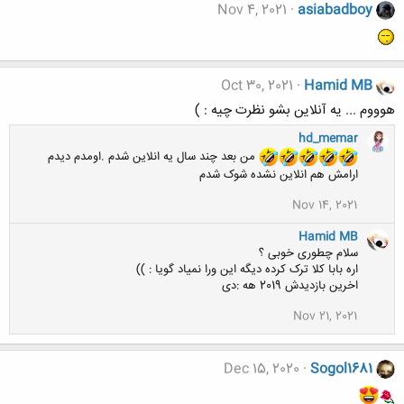
Nov 4, 2021
asiabadboy
Oct 30, 2021
Hamid MB
هوووم ... یه آنلاین بشو نظرت چیه : )
hd_memar
من بعد چند سال یه انلاین شدم .اومدم دیدم
ارامش هم انلاین نشده شوک شدم
Nov 14, 2021
Hamid MB
سلام چطوری خوبی ؟
اره بابا کلا ترک کرده دیگه این ورا نمیاد گویا : ))
اخرین بازدیدش 2019 هه :دی
Nov 21, 2021
Dec 15, 2020
Sogol1681