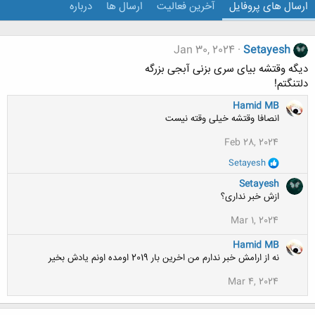
ارسال های پروفایل
آخرین فعالیت
ارسال ها
درباره
Jan 30, 2024
Setayesh
دیگه وقتشه بیای سری بزنی آبجی بزرگه
دلتنگتم!
Hamid MB
انصافا وقتشه خیلی وقته نیست
Feb 28, 2024
و
Setayesh
ا
ک
Setayesh
ن
ازش خبر نداری؟
ش
ه
Mar 1, 2024
ا
:
Hamid MB
نه از ارامش خبر ندارم من اخرین بار 2019 اومده اونم یادش بخیر
Mar 4, 2024