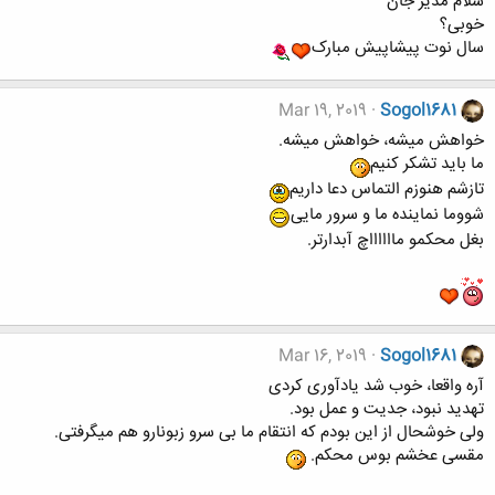
سلام مدیر جان
خوبی؟
سال نوت پیشاپیش مبارک
Mar 19, 2019
Sogol1681
خواهش میشه، خواهش میشه.
ما باید تشکر کنیم
تازشم هنوزم التماس دعا داریم
شووما نماینده ما و سرور مایی
بغل محکمو مااااااچ آبدارتر.
Mar 16, 2019
Sogol1681
آره واقعا، خوب شد یادآوری کردی
تهدید نبود، جدیت و عمل بود.
ولی خوشحال از این بودم که انتقام ما بی سرو زبونارو هم میگرفتی.
مقسی عخشم بوس محکم.