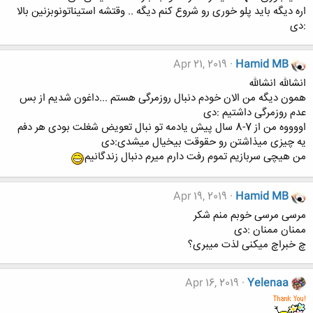
اره دیگه باید پلو خوری رو شروع کنم دیگه .. وقتشه استیناتونوبزنین بالا
:دی
Apr 21, 2019
Hamid MB
انشالله انشالله
همون دیگه من الان خودم دنبال روزمرگی هستم ...داغون شدیم از بس
عدم روزمرگی داشتیم :دی
اووووه من از 7-8 سال پیش یادمه تو نبال تعویض شغلت بودی هر دفم
یه چیزی میذاشتن رو حقوقت بیخیال میشدی:دی
من هیچی سربازیم تموم رفت دارم میرم دنبال زندگانیم
Apr 19, 2019
Hamid MB
مرسی مرسی خوبم منم شکر
ممنان ممنان :دی
چ خبراچ میکنی لذت میبری؟
Apr 16, 2019
Yelenaa