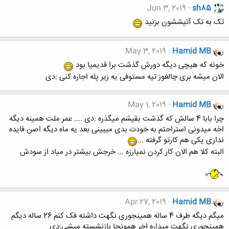
Jun 3, 2019
sh85
تک به تک آتیششون بزنید
May 3, 2019
Hamid MB
خونه که هیچی دیگه دورش گذشت برا قدیمیا بود
الان میشه بری چالغوز تپه مستوفی یه زیر پله اجاره کنی :دی
May 1, 2019
Hamid MB
چرا بابا 4 سالش که گذشت بقیشم میگذره :دی .... عمر ملت همینه دیگه
اخه میدونی استراحتم به خودت بدی میبینی بعد یه ماه دیگه اصن فایده
نداری یکی هم کارتو گرفته ...
البته کلا هم الان کار کردن نمیارزه ... خرجش بیشتر در میاد از سودش
Apr 27, 2019
Hamid MB
میگم دیگه طرف 4 ساله همینجوری نگهت داشته فک کنم 26 ساله دیگم
همینجوری نگهت میداره اخر همونجا بازنشسته میشی:دی